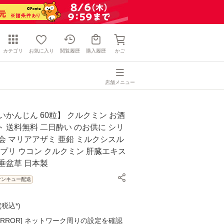
カテゴリ
お気に入り
閲覧履歴
購入履歴
かご
店舗メニュー
いかんじん 60粒】 クルクミン お酒
 送料無料 二日酔い のお供に シリ
会 マリアアザミ 亜鉛 ミルクシスル
S サプリ ウコン クルクミン 肝臓エキス
垂盆草 日本製
サンキュー配送
(
税込*
)
K ERROR] ネットワーク周りの設定を確認