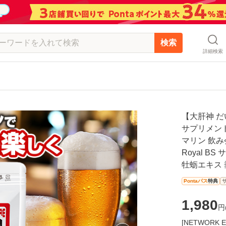
検索
詳細検索
【大肝神 だ
サプリメント
マリン 飲み
Royal B
牡蛎エキス 
Pontaパス
特典
1,980
円
[NETWOR