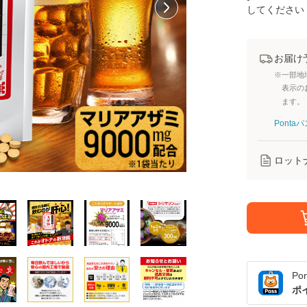
してください
お届け
※一部地
表示の
ます。
Pont
ロット
Po
ポ