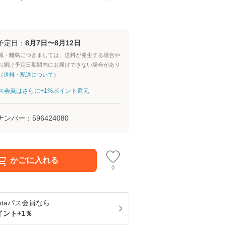
予定日：
8月7日〜8月12日
域・離島につきましては、送料が発生する場合や
お届け予定日期間内にお届けできない場合があり
（
送料・配送について
）
aパス会員はさらに+1%ポイント還元
ナンバー：
596424080
かごに入れる
0
ntaパス
会員なら
イント+
1
％