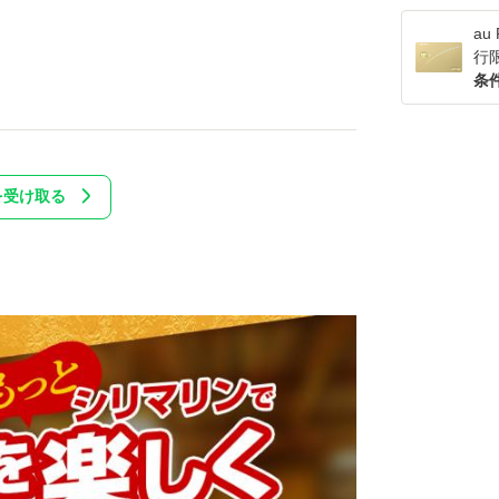
a
行
条
を受け取る