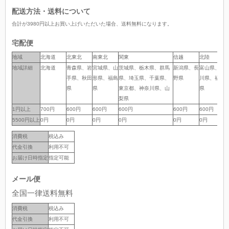
配送方法・送料について
合計が
3980
円以上お買い上げいただいた場合、
送料無料
になります。
宅配便
地域
地域
北海道
北東北
南東北
関東
信越
北陸
地域詳細
地域詳細
北海道
青森県、岩
宮城県、山
茨城県、栃木県、群馬
新潟県、長
富山県、石
手県、秋田
形県、福島
県、埼玉県、千葉県、
野県
川県、福井
県
県
東京都、神奈川県、山
県
梨県
1円以上
1円以上
700円
600円
600円
600円
600円
600円
6
5500円以上
5500円以上
0円
0円
0円
0円
0円
0円
消費税
税込み
代金引換
利用不可
お届け日時指定
指定可能
メール便
全国一律送料無料
消費税
税込み
代金引換
利用不可