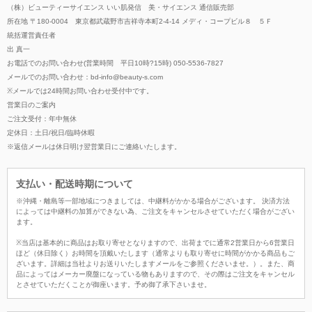
（株）ビューティーサイエンス いい肌発信 美・サイエンス 通信販売部
所在地 〒180-0004 東京都武蔵野市吉祥寺本町2-4-14 メディ・コープビル８ ５Ｆ
統括運営責任者
出 真一
お電話でのお問い合わせ(営業時間 平日10時?15時) 050-5536-7827
メールでのお問い合わせ：bd-info@beauty-s.com
※メールでは24時間お問い合わせ受付中です。
営業日のご案内
ご注文受付：年中無休
定休日：土日/祝日/臨時休暇
※返信メールは休日明け翌営業日にご連絡いたします。
支払い・配送時期について
※沖縄・離島等一部地域につきましては、中継料がかかる場合がございます。 決済方法
によっては中継料の加算ができない為、ご注文をキャンセルさせていただく場合がござい
ます。
※当店は基本的に商品はお取り寄せとなりますので、出荷までに通常2営業日から6営業日
ほど（休日除く）お時間を頂戴いたします（通常よりも取り寄せに時間がかかる商品もご
ざいます。詳細は当社よりお送りいたしますメールをご参照くださいませ。）。また、商
品によってはメーカー廃盤になっている物もありますので、その際はご注文をキャンセル
とさせていただくことが御座います。予め御了承下さいませ。