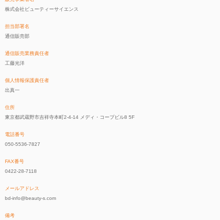
株式会社ビューティーサイエンス
担当部署名
通信販売部
通信販売業務責任者
工藤光洋
個人情報保護責任者
出真一
住所
東京都武蔵野市吉祥寺本町2-4-14 メディ・コープビル8 5F
電話番号
050-5536-7827
FAX番号
0422-28-7118
メールアドレス
bd-info@beauty-s.com
備考