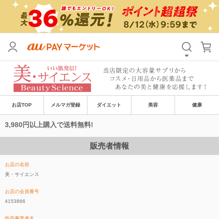
お店TOP
メルマガ登録
ダイエット
美容
健康
3,980円以上購入で送料無料!
販売者情報
お店の名前
美・サイエンス
お店の会員番号
4153866
販売事業者名