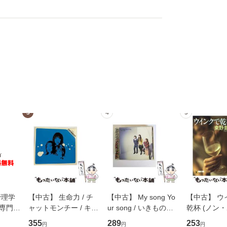
3
4
5
管理学
【中古】 生命力 / チ
【中古】 My song Yo
【中古】 ウ
専門職
ャットモンチー / キュ
ur song / いきものが
乾杯 (ノン
ントス
ーンレコード [CD]
かり / [CD]【メール便
ト) / 東野圭
355
289
253
円
円
円