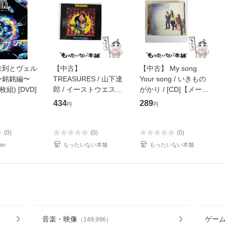
未到とヴェル
【中古】
【中古】 My song
〜銘銘編〜
TREASURES / 山下達
Your song / いきもの
枚組) [DVD]
郎 / イーストウエス
がかり / [CD]【メール
ト・ジャパン [CD]
便送料無料】
434
289
円
円
【メール便送料無料】
(0)
(0)
(0)
an
もったいない本舗
もったいない本舗
音楽・映像
ゲー
（
149,996
）