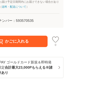
お届け予定日期間内にお届けできない場合があり
（
送料・配送について
）
ナンバー：
593570535
かごに入れる
0
u PAY ゴールドカード新規＆即時発
限定
合計最大23,000Pもらえる※諸
件あり