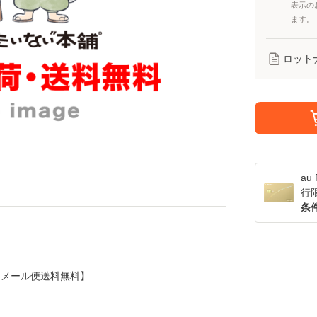
表示の
ます。
ロット
a
行
条
CD]【メール便送料無料】