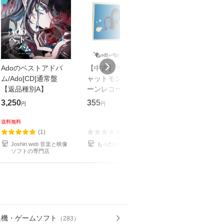
Adoのベストアドバ
【中古】 生命力 / チ
【中古】 COZY 
ム/Ado[CD]通常盤
ャットモンチー / キュ
達郎 / [CD]【メール便
【返品種別A】
ーンレコード [CD]
送料無料】
【メール便送料無料】
3,250
355
479
円
円
円
送料無料
(1)
(0)
(1)
Joshin web 音楽と映像
もったいない本舗
もったいない本
ソフトの専門店
ム機・ゲームソフト
（
283
）