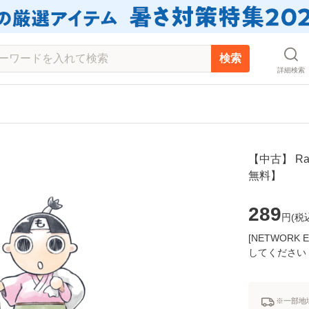
検索
詳細検索
【中古】 Ra
無料】
289
円(
税
[NETWOR
してください
※一部地