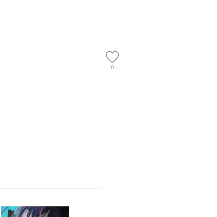
【メール便送
【メール便送料無料】
ワークい
会、吉田元重
夫 / 新評
【メール
0