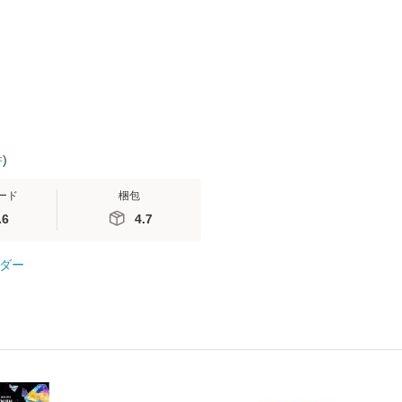
(看護
【メール便送料無料】
送料無料】
社 [文庫]
 / 手
料無料】
 南江
件
)
ード
梱包
.6
4.7
ダー