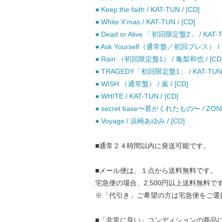
● Keep the faith / KAT-TUN / [CD]
● White X’mas / KAT-TUN / [CD]
● Dead or Alive 「初回限定盤2」 / KAT-TU
● Ask Yourself（通常盤／初回プレス） / KA
● Rain （初回限定盤1） / 亀梨和也 / [CD
● TRAGEDY「初回限定盤1」 / KAT-TUN /
● WISH （通常盤） / 嵐 / [CD]
● WHITE / KAT-TUN / [CD]
● secret base〜君がくれたもの〜 / 
● Voyage / 浜崎あゆみ / [CD]
■通常２４時間以内に発送可能です。
■メール便は、１点から送料無料です。
宅急便の場合、2,500円以上送料無料で
※「代引き」ご希望の方は宅急便をご選
■「非常に良い」コンディションの商品