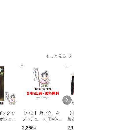
もっと見る
6
7
8
インクで
【中古】 野ブタ。を
【中古】 寒水魚 / 中
【中古】
・ポシェッ
プロデュース [DVD-B
島みゆき / [CD]【メー
カメムシ
吾 / 祥伝
OX] / バップ [DVD]
ル便送料無料】
語る / 
2,266
2,150
2,266
円
円
円