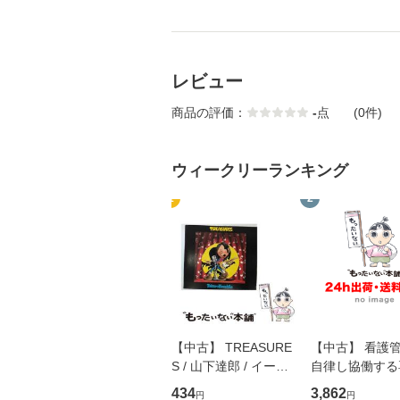
レビュー
商品の評価：
-
点
(0件)
ウィークリーランキング
1
2
【中古】 TREASURE
【中古】 看護
S / 山下達郎 / イース
自律し協働する
トウエスト・ジャパン
の看護マネジメ
434
3,862
円
円