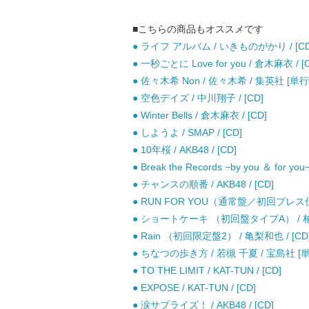
■こちらの商品もオススメです
● ライフ アルバム / いきものがかり / [CD
● 一秒ごとに Love for you / 倉木麻衣 / [
● 佐々木希 Non / 佐々木希 / 集英社 [単行
● 空色デイズ / 中川翔子 / [CD]
● Winter Bells / 倉木麻衣 / [CD]
● しようよ / SMAP / [CD]
● 10年桜 / AKB48 / [CD]
● Break the Records −by you ＆ for you−
● チャンスの順番 / AKB48 / [CD]
● RUN FOR YOU（通常盤／初回プレス仕様） 
● ショートケーキ （初回盤タイプA） / 柏木
● Rain （初回限定盤2） / 亀梨和也 / [CD
● ちなつの歩き方 / 若槻 千夏 / 宝島社 [
● TO THE LIMIT / KAT-TUN / [CD]
● EXPOSE / KAT-TUN / [CD]
● 涙サプライズ！ / AKB48 / [CD]