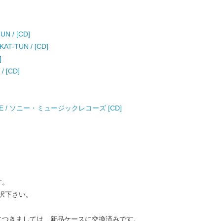
N / [CD]
T-TUN / [CD]
]
 [CD]
ZONE / ソニー・ミュージックレコーズ [CD]
す。
択下さい。
につきましては、新品ケースに交換済みです。