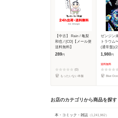
【中古】 Rain / 亀梨
ゼンジン
和也 / [CD]【メール便
トラウム
送料無料】
(通常盤)(2
289
1,980
円
円
送料無料
(0)
もったいない本舗
Blue Oce
お店のカテゴリから商品を探す
本・コミック・雑誌
（
1,241,962
）