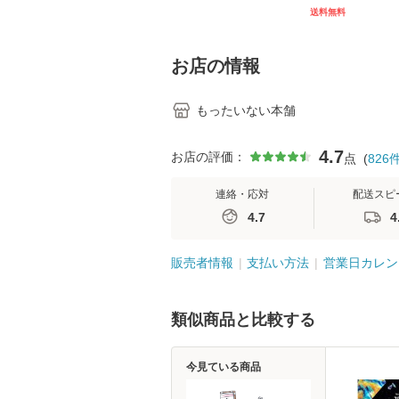
[CD]【メール便送料無
キル 改訂第3版 
送料無料
料】
学テキストNiCE)
島恵 藤本幸三 /
堂 [単行
お店の情報
もったいない本舗
4.7
お店の評価：
点
(
826
連絡・応対
配送スピ
4.7
4
販売者情報
支払い方法
営業日カレン
類似商品と比較する
今見ている商品