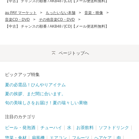
【中古】 チャンスの順番 / AKB48 / [CD]【メール便送料無料】
au PAY マーケット
>
もったいない本舗
>
音楽・映像
>
音楽CD・DVD
>
その他音楽CD・DVD
>
【中古】 チャンスの順番 / AKB48 / [CD]【メール便送料無料】
ページトップへ
ピックアップ特集
夏の必需品！ひんやりアイテム
夏の挨拶、まだ間に合います。
旬の美味しさをお届け！夏の瑞々しい果物
注目のカテゴリ
ビール・発泡酒
チューハイ
水
お茶飲料
ソフトドリンク
惣菜・食材
扇風機
エアコン
フルーツ
ヘアケア
肉