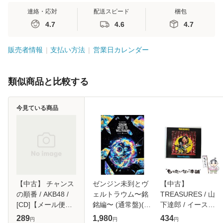
連絡・応対
配送スピード
梱包
4.7
4.6
4.7
販売者情報
支払い方法
営業日カレンダー
類似商品と比較する
今見ている商品
【中古】 チャンス
ゼンジン未到とヴ
【中古】
の順番 / AKB48 /
ェルトラウム〜銘
TREASURES / 山
[CD]【メール便送
銘編〜 (通常盤)(2
下達郎 / イースト
料無料】
枚組) [DVD]
ウエスト・ジャパ
289
1,980
434
円
円
円