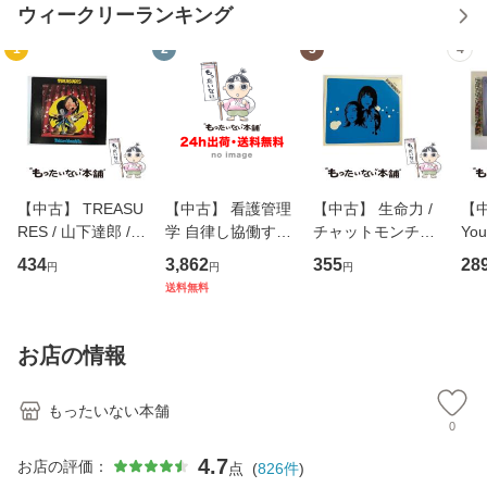
ウィークリーランキング
1
2
3
4
【中古】 TREASU
【中古】 看護管理
【中古】 生命力 /
【中
RES / 山下達郎 /
学 自律し協働する
チャットモンチー /
You
イーストウエス
専門職の看護マネ
キューンレコード
のがか
434
3,862
355
28
円
円
円
ト・ジャパン [CD]
ジメントスキル 改
[CD]【メール便送
【
送料無料
【メール便送料無
訂第3版 (看護学テ
料無料】
料
料】
キストNiCE) / 手島
恵 藤本幸三 / 南江
お店の情報
堂 [単行
もったいない本舗
0
4.7
お店の評価：
点
(
826
件
)