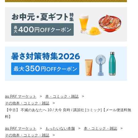
au PAY マーケット
>
本・コミック・雑誌
>
その他本・コミック・雑誌
>
【中古】 不滅のあなたへ 10 / 大今 良時 / 講談社 [コミック]【メール便送料無
料】
au PAY マーケット
>
もったいない本舗
>
本・コミック・雑誌
>
その他本・コミック・雑誌
>