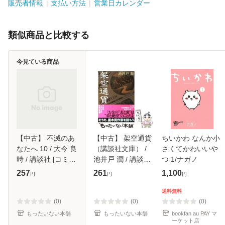
販売者情報
支払い方法
営業日カレンダー
類似商品と比較する
今見ている商品
【中古】 不滅のあ
【中古】 架空通貨
ちいかわ なんか小
なたへ 10 / 大今 良
（講談社文庫） /
さくてかわいいや
時 / 講談社 [コミッ
池井戸 潤 / 講談社
つ 1/ナガノ
ク]【メール便送料
[文庫]【メール便送
257
261
1,100
円
円
円
無料】
料無料】
送料無料
(0)
(0)
(0)
もったいない本舗
もったいない本舗
bookfan au PAY マ
ーケット店