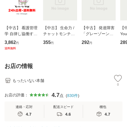
【中古】 看護管理
【中古】 生命力 /
【中古】 発達障害
【中
学 自律し協働する
チャットモンチー /
「グレーゾーン」
You
専門職の看護マネ
キューンレコード
その正しい理解と
のがか
3,862
355
292
28
円
円
円
ジメントスキル 改
[CD]【メール便送
克服法 (SB新書 57
【
送料無料
訂第3版 (看護学テ
料無料】
2) / 岡田尊司 / Ｓ
料
キストNiCE) / 手島
Ｂクリエイティブ
恵 藤本幸三 / 南江
[新書]【メール便送
お店の情報
堂 [単行
料無料】
もったいない本舗
0
4.7
お店の評価：
点
(
830
件
)
連絡・応対
配送スピード
梱包
4.7
4.6
4.7