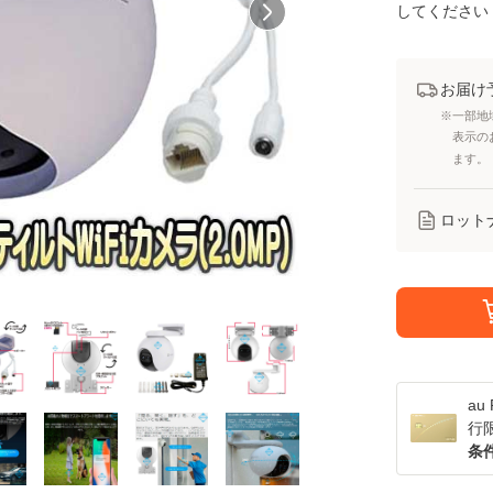
してください
お届け
※一部地
表示の
ます。
ロット
a
行
条