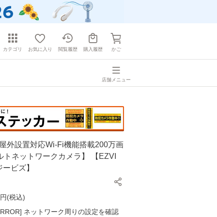
カテゴリ
お気に入り
閲覧履歴
購入履歴
かご
店舗メニュー
【屋外設置対応Wi-Fi機能搭載200万画
トネットワークカメラ】 【EZVI
ジービズ】
円(
税込
)
K ERROR] ネットワーク周りの設定を確認