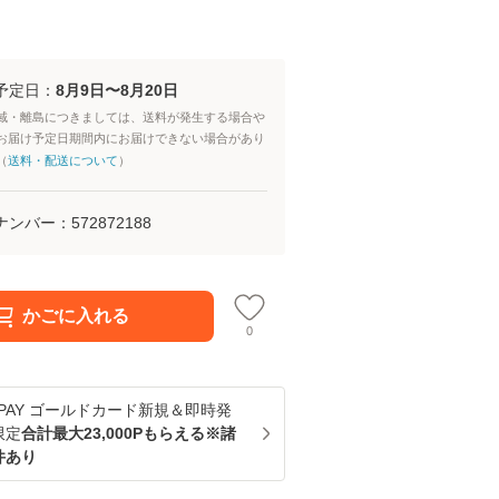
予定日：
8月9日〜8月20日
域・離島につきましては、送料が発生する場合や
お届け予定日期間内にお届けできない場合があり
（
送料・配送について
）
ナンバー：
572872188
かごに入れる
0
u PAY ゴールドカード新規＆即時発
限定
合計最大23,000Pもらえる※諸
件あり