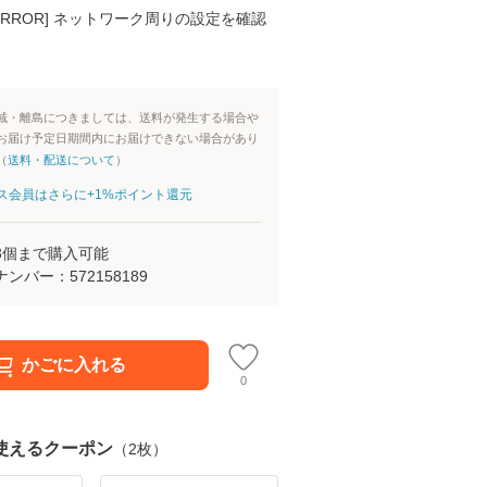
K ERROR] ネットワーク周りの設定を確認
域・離島につきましては、送料が発生する場合や
お届け予定日期間内にお届けできない場合があり
（
送料・配送について
）
aパス会員はさらに+1%ポイント還元
3
個まで購入可能
ナンバー：
572158189
かごに入れる
0
使えるクーポン
（
2
枚）