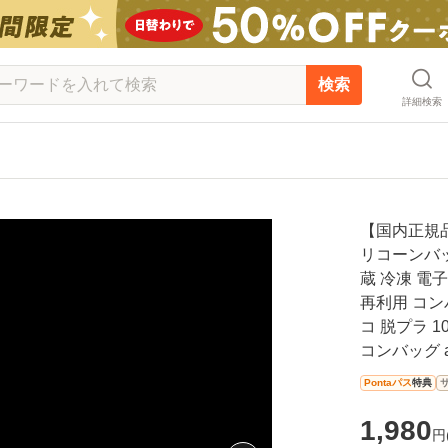
検索
詳細検索
【国内正規品
リコーンバッ
蔵 冷凍 電
再利用 コン
コ 脱プラ 
コンバッグ ag
Pontaパス
特典
1,980
円