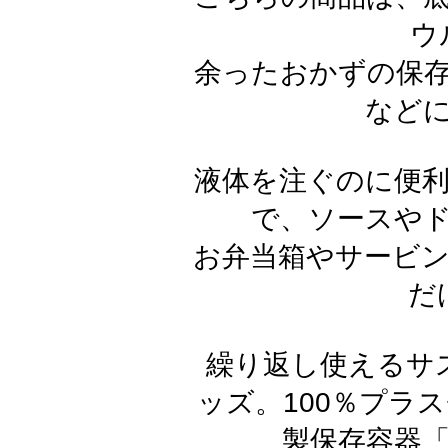
ウ
余ったおかずの保
など
液体を注ぐのに便
で、ソースや
お弁当箱やサービ
だ
繰り返し使えるサ
ッズ。100％プラ
製保存容器