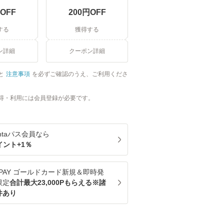
OFF
200
円OFF
する
獲得する
ン詳細
クーポン詳細
と
注意事項
を必ずご確認のうえ、ご利用くださ
得・利用には会員登録が必要です。
ntaパス
会員なら
イント+
1
％
u PAY ゴールドカード新規＆即時発
限定
合計最大23,000Pもらえる※諸
件あり