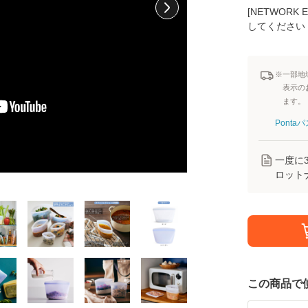
[NETWOR
してください
※一部地
表示の
ます。
Pont
一度に
ロット
この商品で