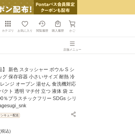
カテゴリ
お気に入り
閲覧履歴
購入履歴
かご
店舗メニュー
】 新色 スタッシャー ボウル S シ
グ 保存容器 小さいサイズ 耐熱 冷
子レンジ オーブン 湯せん 食洗機対応
パクト 透明 マチ付 立つ 液体 袋 エ
100％プラスチックフリー SDGs シリ
esugi_snk
サンキュー配送
(
税込
)