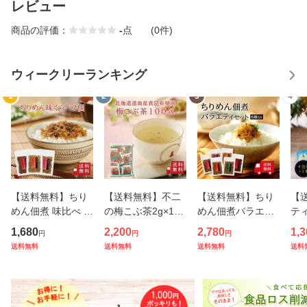
レビュー
商品の評価：
-
点
(0件)
ウィークリーランキング
1
2
3
4
【送料無料】ちり
【送料無料】不二
【送料無料】ちり
【
めん佃煮 味比べ 3
の梅こぶ茶2g×100
めん佃煮バラエテ
テ
種セット【I-5】（
包 メール便 大容
ィセット 6種入り
ＳＰ
1,680
2,200
2,780
1,3
円
円
円
ちりめん山椒 ちり
量 お徳用 個包装
（ ちりめん山椒 生
3
送料無料
送料無料
送料無料
送料
めんかつお煮 ちり
昆布茶 梅昆布茶 こ
姜ちりめん ちりめ
飲料
めんくぎ煮 ） 食
ぶちゃ こぶ茶 昆布
んかつお煮 海老ち
ック
べ比べ 山椒ちりめ
こんぶ 真昆布 まこ
りめん 昆布ちりめ
ト
ん おにぎ
んぶ
ん ちりめ
粉