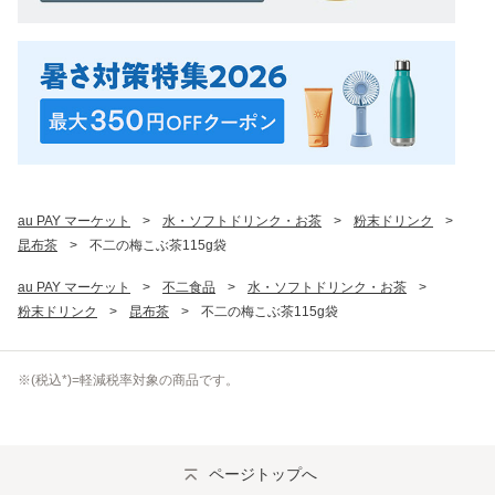
au PAY マーケット
>
水・ソフトドリンク・お茶
>
粉末ドリンク
>
昆布茶
>
不二の梅こぶ茶115g袋
au PAY マーケット
>
不二食品
>
水・ソフトドリンク・お茶
>
粉末ドリンク
>
昆布茶
>
不二の梅こぶ茶115g袋
※(
税込
*)=軽減税率対象の商品です。
ページトップへ