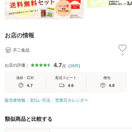
お店の情報
不二食品
0
4.7
お店の評価：
点
(
38
件
)
連絡・応対
配送スピード
梱包
4.7
4.6
4.8
販売者情報
支払い方法
営業日カレンダー
類似商品と比較する