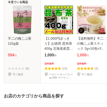
今見ている商品
不二の梅こぶ茶
【1,000円ぽっき
【送料無料】不二
115g袋
り】お徳用 昆布茶
の梅こぶ茶スティ
400g 北海道産昆布
ック 2g×10包×3個
日高昆布使用 送料
セット 個包装 梅
594
1,000
1,000
円
円
円
無料 粉末 お茶
昆布茶 梅こぶ茶 こ
ぶちゃ こぶ茶 料理
送料無料
送料無料
出汁 だし 調味料
(0)
(15)
(3)
鍋 塩分
不二食品
ヘルシーカンパニー
不二食品
au PAY マーケット
店
お店のカテゴリから商品を探す