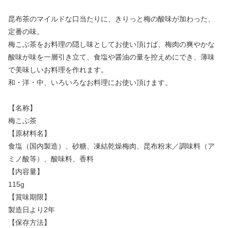
昆布茶のマイルドな口当たりに、きりっと梅の酸味が加わった、
定番の味。
梅こぶ茶をお料理の隠し味としてお使い頂けば、梅肉の爽やかな
酸味が味を一層引き立て、食塩や醤油の量を控えめにでき、薄味
で美味しいお料理を作れます。
和・洋・中、いろいろなお料理にお使い頂けます。
【名称】
梅こぶ茶
【原材料名】
食塩（国内製造）、砂糖、凍結乾燥梅肉、昆布粉末／調味料（ア
ミノ酸等）、酸味料、香料
【内容量】
115g
【賞味期限】
製造日より2年
【保存方法】