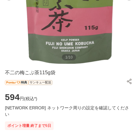
1
/
10
不二の梅こぶ茶115g袋
Pontaパス
特典
サンキュー配送
594
円(
税込*
)
[NETWORK ERROR] ネットワーク周りの設定を確認してくださ
い
ポイント増量
終了まで
5
日