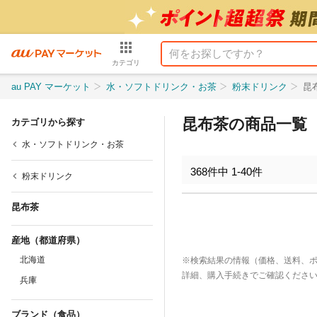
カテゴリ
au PAY マーケット
水・ソフトドリンク・お茶
粉末ドリンク
昆
昆布茶の商品一覧
カテゴリから探す
水・ソフトドリンク・お茶
368
件中
1
-
40
件
粉末ドリンク
昆布茶
産地（都道府県）
北海道
※検索結果の情報（価格、送料、
詳細、購入手続きでご確認くださ
兵庫
ブランド（食品）