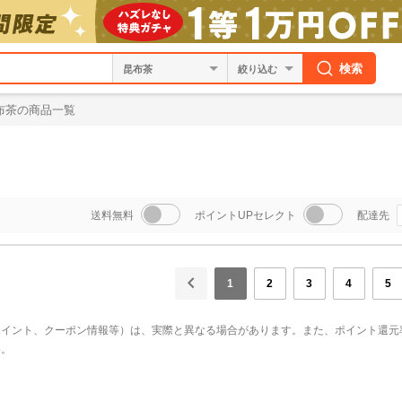
検索
絞り込む
布茶の商品一覧
送料無料
ポイントUPセレクト
配達先
1
2
3
4
5
ポイント、クーポン情報等）は、実際と異なる場合があります。また、ポイント還元
い。