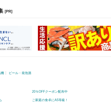
集
[PR]
風機
ビール・発泡酒
20％OFFクーポン配布中
ち
ご家庭の食卓にA5等級！