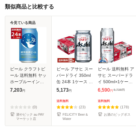
類似商品と比較する
今見ている商品
ビール クラフトビ
ビール アサヒ スー
ビール 送料無料 ア
ール 送料無料 ヤッ
パードライ 350ml
サヒ スーパードラ
ホーブルーイング
缶 24本 1ケース 送
イ 500ml×1ケー
銀河高原 小麦のビ
料無料
ス/24本(024)
7,203
5,173
6,590
6,738
円
円
円
円
ール 350ml×24本
『IAS』
(1ケース)[送料無料
送料無料
送料無料
※一部地域は除く]
(0)
(23)
(178)
酒やビック au PAY
FELICITY Beer＆
お酒のビッグボス
マーケット店
Water