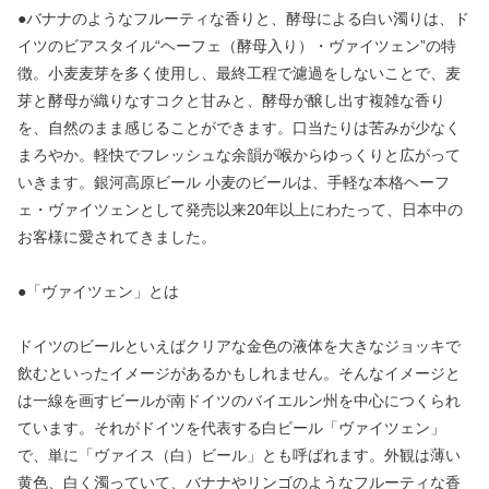
●バナナのようなフルーティな香りと、酵母による白い濁りは、ド
イツのビアスタイル“ヘーフェ（酵母入り）・ヴァイツェン”の特
徴。小麦麦芽を多く使用し、最終工程で濾過をしないことで、麦
芽と酵母が織りなすコクと甘みと、酵母が醸し出す複雑な香り
を、自然のまま感じることができます。口当たりは苦みが少なく
まろやか。軽快でフレッシュな余韻が喉からゆっくりと広がって
いきます。銀河高原ビール 小麦のビールは、手軽な本格ヘーフ
ェ・ヴァイツェンとして発売以来20年以上にわたって、日本中の
お客様に愛されてきました。
●「ヴァイツェン」とは
ドイツのビールといえばクリアな金色の液体を大きなジョッキで
飲むといったイメージがあるかもしれません。そんなイメージと
は一線を画すビールが南ドイツのバイエルン州を中心につくられ
ています。それがドイツを代表する白ビール「ヴァイツェン」
で、単に「ヴァイス（白）ビール」とも呼ばれます。外観は薄い
黄色、白く濁っていて、バナナやリンゴのようなフルーティな香