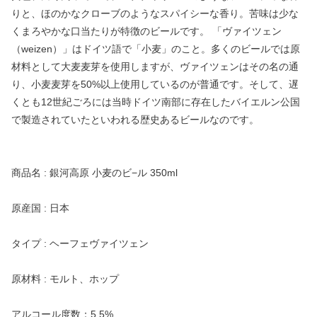
りと、ほのかなクローブのようなスパイシーな香り。苦味は少な
くまろやかな口当たりが特徴のビールです。 「ヴァイツェン
（weizen）」はドイツ語で「小麦」のこと。多くのビールでは原
材料として大麦麦芽を使用しますが、ヴァイツェンはその名の通
り、小麦麦芽を50%以上使用しているのが普通です。そして、遅
くとも12世紀ごろには当時ドイツ南部に存在したバイエルン公国
で製造されていたといわれる歴史あるビールなのです。
商品名 : 銀河高原 小麦のビ−ル 350ml
原産国 : 日本
タイプ : ヘーフェヴァイツェン
原材料 : モルト、ホップ
アルコール度数：5.5%