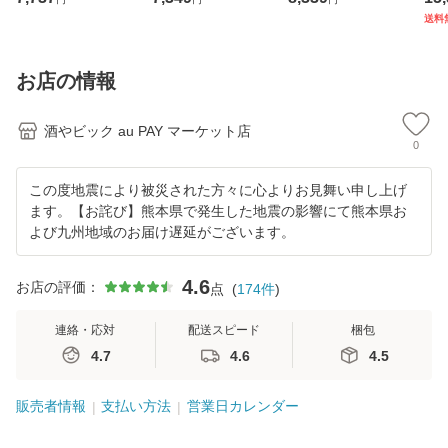
ス) [送料無料※一
ス)[送料無料※一
(2ケース) [送料無
L 4
送料
部地域は除く]
部地域は除く]
料※一部地域は除
料
く]
は除
お店の情報
酒やビック au PAY マーケット店
0
この度地震により被災された方々に心よりお見舞い申し上げ
ます。【お詫び】熊本県で発生した地震の影響にて熊本県お
よび九州地域のお届け遅延がございます。
4.6
お店の評価：
点
(
174
件
)
連絡・応対
配送スピード
梱包
4.7
4.6
4.5
販売者情報
支払い方法
営業日カレンダー