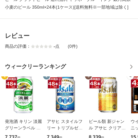
小麦のビール 350ml×24本(1ケース)[送料無料※一部地域は除く]
レビュー
商品の評価：
-
点
(0件)
ウィークリーランキング
1
2
3
4
発泡酒 キリン 淡麗
アサヒ スタイルフ
ビール類 新ジャン
ウ
グリーンラベル 35
リー トリプルゼロ
ル アサヒ クリアア
ニ
0ml×48本(2ケー
350ml×48本(2ケー
サヒ 350ml×48本
ッカ
7,737
7,349
8,339
15
円
円
円