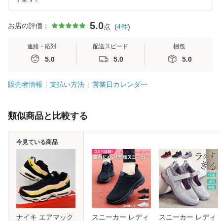
5.0
お店の評価：
点
(
4
件
)
連絡・応対
配送スピード
梱包
5.0
5.0
5.0
販売者情報
支払い方法
営業日カレンダー
類似商品と比較する
今見ている商品
ナイキ エアマック
スニーカー レディ
スニーカー レディ