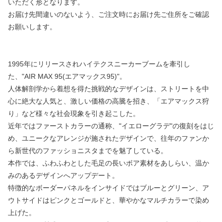
いただく形となります。
お届け先間違いのないよう、ご注文時にお届け先ご住所をご確認
お願いします。
1995年にリリースされハイテクスニーカーブームを牽引し
た、"AIR MAX 95(エアマックス95)"。
人体解剖学から着想を得た挑戦的なデザインは、ストリートを中
心に絶大な人気と、激しい価格の高騰を招き、「エアマックス狩
り」など様々な社会現象を引き起こした。
近年ではファーストカラーの通称、"イエローグラデ"の復刻をはじ
め、ユニークなアレンジが施されたデザインで、往年のファンか
ら新世代のファッショニスタまでを魅了している。
本作では、ふわふわとした毛足の長いボア素材をあしらい、温か
みのあるデザインへアップデート。
特徴的なボーダーパネルをインサイドではブルーとグリーン、ア
ウトサイドはピンクとゴールドと、華やかなマルチカラーで染め
上げた。