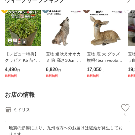
ウィークリーランキング
1
2
3
4
【レビュー特典】
置物 遠吠えオオカ
置物 鹿 大 グッズ
置
クラピア K5 苗4株
ミ 狼 高さ30cm w
横幅45cm woobia
ラ白
お試し1平米用 す
oobia ウービア 大
ウービア 大きい か
さ30
4,490
6,820
17,050
19
円
円
円
くすくセットミニ
きい かわいい おし
わいい おしゃれ ガ
ウー
送料無料
送料無料
送料無料
送料
完全植栽マニュア
ゃれ ガーデン イン
ーデン インテリア
わい
ル付き グランドカ
テリア オブジェ 可
オブジェ 巨大 可愛
ー
バー 4ポット 肥料
愛い プレゼント 北
い プレゼント 北欧
オブ
お店の情報
活力剤2種
欧 玄
玄
い 
ミドリス
0
地震の影響により、九州地方へのお届けは遅延が発生してお
ります。