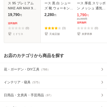
ス 95 プレミアム
ース 黒 白 シュー
ース 厚底 スリッポ
NIKE AIR MAX 95
ズ 靴 ウォーキング
ン メッシュ 通気性
Premium レディー
ランニング キッズ
疲れない 軽量 ラン
19,790
2,280
1,790
円
円
円
ス スニーカー
歩きやすい 疲れな
ニング ウォーキン
21,999
円
DB9577-001 【並
い ニットスニーカ
グ おしゃれ スポー
送料無料
送料無料
行輸入品】
ー 幅広 外反母趾
ツ 年寄り 敬老の日
(0)
(3)
(0)
土踏ま
ミドリス
天城店舖
来夢商事
お店のカテゴリから商品を探す
花・ガーデン・DIY工具
（
766
）
インテリア・寝具
（
575
）
日用品・文房具・手芸用品
（
97
）