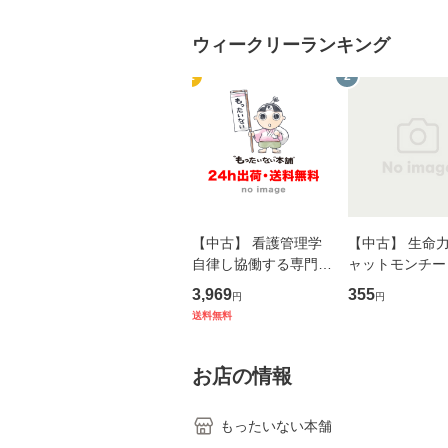
ウィークリーランキング
1
2
【中古】 看護管理学
【中古】 生命力 
自律し協働する専門職
ャットモンチー 
の看護マネジメントス
ーンレコード [C
3,969
355
円
円
キル 改訂第3版 (看護
【メール便送料
送料無料
学テキストNiCE) / 手
島恵 藤本幸三 / 南江
堂 [単行
お店の情報
もったいない本舗