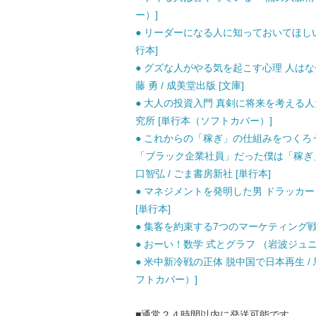
ー）]
● リーダーになる人に知っておいてほしいこと
行本]
● グズな人がやる気を起こす心理 人はな
藤 勇 / 成美堂出版 [文庫]
● 大人の投資入門 真剣に将来を考える人だ
究所 [単行本（ソフトカバー）]
● これからの「稼ぎ」の仕組みをつくろ
「ブラック企業社員」だった僕は「稼ぎ」
口智弘 / ごま書房新社 [単行本]
● マネジメントを発明した男 ドラッカー /
[単行本]
● 集客を約束する7つのマーケティング戦略 /
● おーい！数学 式とグラフ （岩波ジュニア
● 米中新冷戦の正体 脱中国で日本再生 / 
フトカバー）]
■通常２４時間以内に発送可能です。