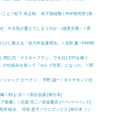
 / 松下 幸之助、 松下政経塾 / PHP研究所 [単
ぜ、やる気が萎えてしまうのか （成美文庫） / 斉
けに教える「自力年金運用法」 / 北村 慶 / PHP研
う 関口式「マスタープラン」で今日1万円を稼ぐ
の仕組みを知って『セレブ社長』になった。 / 関
 ジャック ビーティ、 平野 誠一 / ダイヤモンド社
 村山 涼一 / 宣伝会議 [単行本]
新書） / 志賀 浩二 / 岩波書店 [ペーパーバック]
馬渕 睦夫、 河添 恵子 / ワニブックス [単行本（ソ