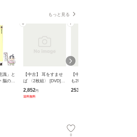
もっと見る
6
7
8
意識」と
【中古】 耳をすませ
【中古】 知識ゼロで
【中古】
 脳の来
ば 〈2枚組〉 [DVD] /
も2時間で決算書が読
プロデュー
誤 （講
ブエナ・ビスタ・ホー
めるようになる！ 会
OX] / バ
2,852
253
2,335
円
円
円
） / 下条
ム・エンターテイメン
計超入門！ / 佐伯 良
【メール
送料無料
 [新書]
ト [DVD]【メール便送
隆 / 高橋書店 [単行本
送料無料】
料無料】
（ソフトカバー）]
【メール便送
0