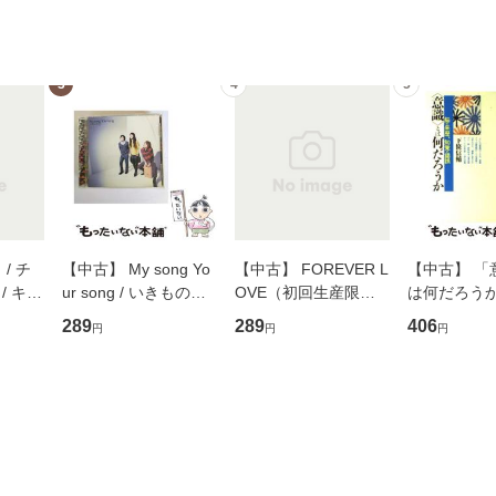
3
4
5
/ チ
【中古】 My song Yo
【中古】 FOREVER L
【中古】 「
/ キュ
ur song / いきものが
OVE（初回生産限定
は何だろうか
D]
かり / [CD]【メール便
盤） / 清水翔太×加藤
歴、知覚の錯
289
289
406
円
円
円
無料】
送料無料】
ミリヤ / [CD]【メール
談社現代新書
便送料無料】
信輔 / 講談社
【メール便