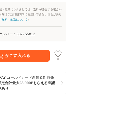
域・離島につきましては、送料が発生する場合や
お届け予定日期間内にお届けできない場合があり
（
送料・配送について
）
ナンバー：
537755812
かごに入れる
0
u PAY ゴールドカード新規＆即時発
限定
合計最大23,000Pもらえる※諸
件あり