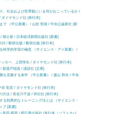
ネス、社会および世界観にいま何がおこっているか /
/ ダイヤモンド社 [単行本]
 （中公新書） / 山折 哲雄 / 中央公論新社 [新
 堀公俊 / 日本経済新聞出版社 [新書]
 / 数研出版 / 数研出版 [単行本]
る科学的学習の極意 （サイエンス・アイ新書） /
ドラッカー、上田惇生 / ダイヤモンド社 [単行本]
 新渡戸稲造 / 講談社 [文庫]
を克服する条件 （中公新書） / 盛山 和夫 / 中央
谷 彰宏 / ダイヤモンド社 [単行本]
法 / 長谷川千波 / 祥伝社 [単行本]
プする効果的なトレーニング法とは （サイエンス・
ブ [新書]
 島田 昭彦 / 明日香出版社 [単行本（ソフトカバ