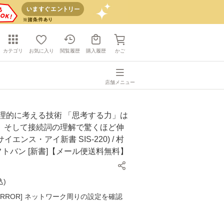
カテゴリ
お気に入り
閲覧履歴
購入履歴
かご
店舗メニュー
論理的に考える技術 「思考する力」は
、そして接続詞の理解で驚くほど伸
サイエンス・アイ新書 SIS-220) / 村
ソフトバン [新書]【メール便送料無料】
込
)
K ERROR] ネットワーク周りの設定を確認