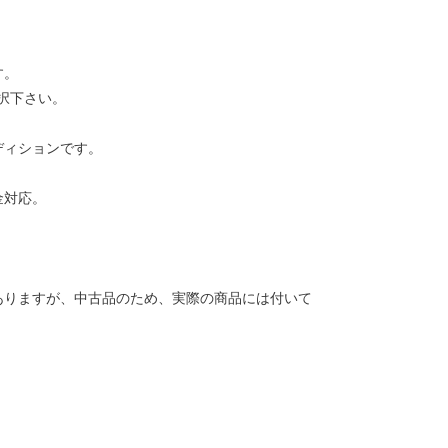
す。
択下さい。
ディションです。
金対応。
ありますが、中古品のため、実際の商品には付いて