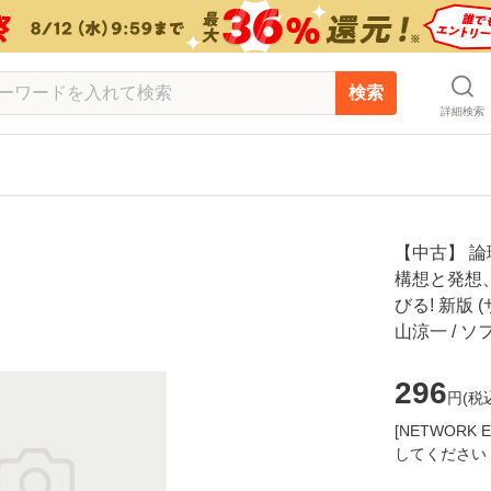
検索
詳細検索
【中古】 
構想と発想
びる! 新版 (
山涼一 / 
296
円(
税
[NETWOR
してください