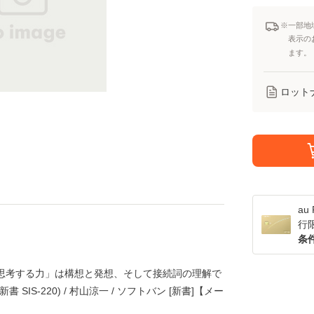
※一部地
表示の
ます。
ロット
a
行
条
「思考する力」は構想と発想、そして接続詞の理解で
SIS-220) / 村山涼一 / ソフトバン [新書]【メー