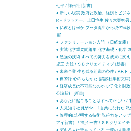
七平 / 祥伝社 [新書]
● 新しい現実 政府と政治、経済とビジ
P.F.ドラッカー、上田惇生 佐々木実智男 
● 仏教とは何か ブッダ誕生から現代宗教まで
書]
● ファシリテーション入門 （日経文庫） /
● 実戦化学重要問題集-化学基礎・化学 2015
● 勉強の技術 すべての努力を成果に変え
児玉 光雄 / ＳＢクリエイティブ [新書]
● 未来企業 生き残る組織の条件 / P.F.
● 自警録 心のもちかた (講談社学術文庫) /
● 経済成長は不可能なのか 少子化と財政難
公論新社 [新書]
● あなたに起こることはすべて正しい / 中
● 人見知り社員がNo．1営業になれた 私の方
● 論理的に説明する技術 説得力をアッ
アイ新書） / 福沢 一吉 / ＳＢクリエイティ
● デキる人は皆やっている 一流の人脈術 /