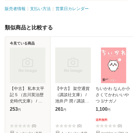
販売者情報
支払い方法
営業日カレンダー
類似商品と比較する
今見ている商品
【中古】 私本太平
【中古】 架空通貨
ちいかわ なんか小
記 5 （吉川英治歴
（講談社文庫） /
さくてかわいいや
史時代文庫） / 吉
池井戸 潤 / 講談社
つ 1/ナガノ
川 英治 / 講談社
[文庫]【メール便送
253
261
1,100
円
円
円
[文庫]【メール便送
料無料】
料無料】
送料無料
(0)
(0)
(0)
もったいない本舗
もったいない本舗
bookfan au PAY マ