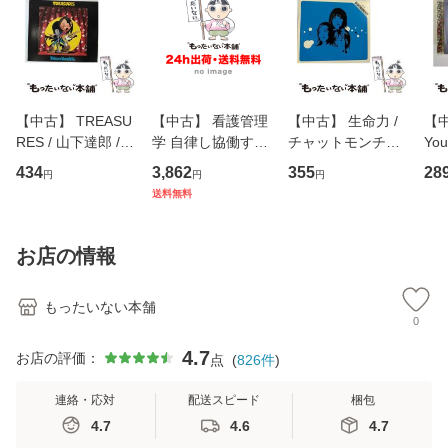
【中古】 TREASU
【中古】 看護管理
【中古】 生命力 /
【中
RES / 山下達郎 /
学 自律し協働する
チャットモンチー /
You
イーストウエス
専門職の看護マネ
キューンレコード
のがか
434
3,862
355
28
円
円
円
ト・ジャパン [CD]
ジメントスキル 改
[CD]【メール便送
【
送料無料
【メール便送料無
訂第3版 (看護学テ
料無料】
料
料】
キストNiCE) / 手島
恵 藤本幸三 / 南江
お店の情報
堂 [単行
もったいない本舗
0
4.7
お店の評価：
点
(
826
件
)
連絡・応対
配送スピード
梱包
4.7
4.6
4.7