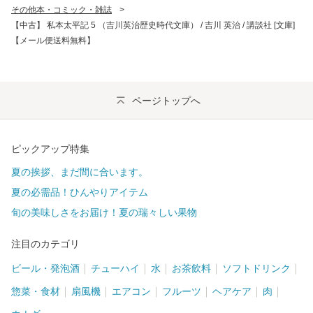
その他本・コミック・雑誌
>
【中古】 私本太平記 5 （吉川英治歴史時代文庫） / 吉川 英治 / 講談社 [文庫]
【メール便送料無料】
ページトップへ
ピックアップ特集
夏の挨拶、まだ間に合います。
夏の必需品！ひんやりアイテム
旬の美味しさをお届け！夏の瑞々しい果物
注目のカテゴリ
ビール・発泡酒
チューハイ
水
お茶飲料
ソフトドリンク
惣菜・食材
扇風機
エアコン
フルーツ
ヘアケア
肉