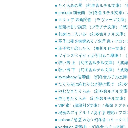
● たくらみの罠 （幻冬舎ルチル文庫） / 愁
● prelude 前奏曲 （幻冬舎ルチル文庫） /
● スクエア 四角関係 （ラヴァーズ文庫） / 
● 監禁の甘い誘惑 （プラチナ文庫） / 愁堂
● 花嫁は二人いる （幻冬舎ルチル文庫） /
● 巫子は夜を婀娜めく / 水戸 泉 / フロ
● 王子様と恋したら （角川ルビー文庫） / 水
● ツインズベイビィは今日もご機嫌！ （セシ
● 狡い男 上 （幻冬舎ルチル文庫） / 成瀬 
● 狡い男 下 （幻冬舎ルチル文庫） / 成瀬 
● symphony 交響曲 （幻冬舎ルチル文庫） 
● たくらみは終わりなき獣の愛で （幻冬舎ル
● やむなきたくらみ （幻冬舎ルチル文庫） 
● 危うきたくらみ （幻冬舎ルチル文庫） / 
● VIP 蜜 （講談社X文庫） / 高岡 ミズミ 
● 秘密のアイドル！ / あすま 理彩 / フ
● unison / 愁堂 れな / 幻冬舎コミックス 
● variation 変奏曲 （幻冬舎ルチル文庫）