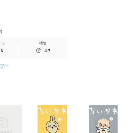
件
)
ード
梱包
.6
4.7
ダー