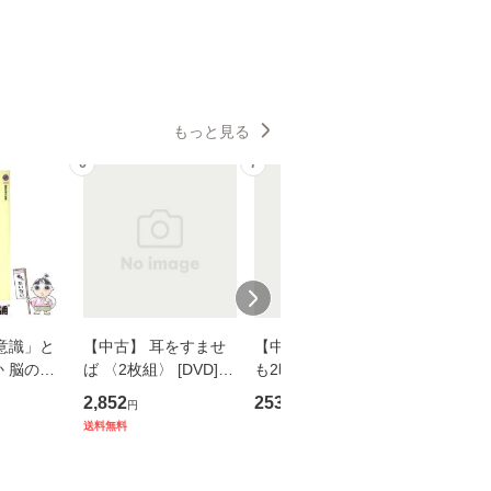
もっと見る
6
7
8
意識」と
【中古】 耳をすませ
【中古】 知識ゼロで
【中古】
 脳の来
ば 〈2枚組〉 [DVD] /
も2時間で決算書が読
プロデュー
誤 （講
ブエナ・ビスタ・ホー
めるようになる！ 会
OX] / バ
2,852
253
2,335
円
円
円
） / 下条
ム・エンターテイメン
計超入門！ / 佐伯 良
【メール
送料無料
 [新書]
ト [DVD]【メール便送
隆 / 高橋書店 [単行本
送料無料】
料無料】
（ソフトカバー）]
【メール便送