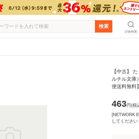
検索
詳細検索
【中古】 
ルチル文庫） 
便送料無料
463
円(
税
[NETWOR
してください