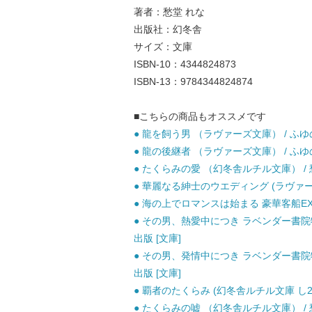
著者：愁堂 れな
出版社：幻冬舎
サイズ：文庫
ISBN-10：4344824873
ISBN-13：9784344824874
■こちらの商品もオススメです
● 龍を飼う男 （ラヴァーズ文庫） / ふゆの 
● 龍の後継者 （ラヴァーズ文庫） / ふゆの 
● たくらみの愛 （幻冬舎ルチル文庫） / 愁
● 華麗なる紳士のウエディング (ラヴァーズ文
● 海の上でロマンスは始まる 豪華客船EX /
● その男、熱愛中につき ラベンダー書院物
出版 [文庫]
● その男、発情中につき ラベンダー書院物
出版 [文庫]
● 覇者のたくらみ (幻冬舎ルチル文庫 し2-9
● たくらみの嘘 （幻冬舎ルチル文庫） / 愁