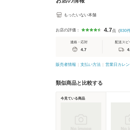
お店の情報
もったいない本舗
4.7
お店の評価：
点
(
830
連絡・応対
配送スピ
4.7
4
販売者情報
支払い方法
営業日カレン
類似商品と比較する
今見ている商品