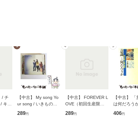
3
4
5
/ チ
【中古】 My song Yo
【中古】 FOREVER L
【中古】 「
/ キュ
ur song / いきものが
OVE（初回生産限定
は何だろうか
D]
かり / [CD]【メール便
盤） / 清水翔太×加藤
歴、知覚の錯
289
289
406
円
円
円
無料】
送料無料】
ミリヤ / [CD]【メール
談社現代新書
便送料無料】
信輔 / 講談社
【メール便