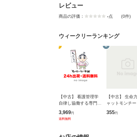
レビュー
商品の評価：
-
点
(0件)
ウィークリーランキング
1
2
【中古】 看護管理学
【中古】 生命力 
自律し協働する専門職
ャットモンチー 
の看護マネジメントス
ーンレコード [C
3,969
355
円
円
キル 改訂第3版 (看護
【メール便送料
送料無料
学テキストNiCE) / 手
島恵 藤本幸三 / 南江
堂 [単行