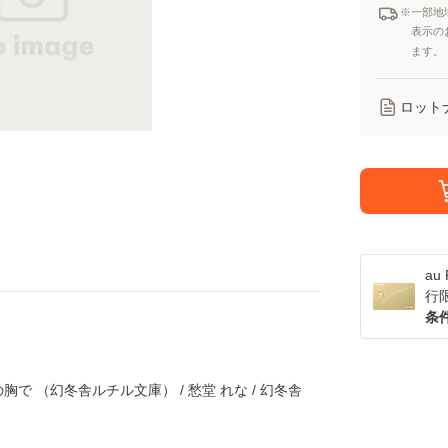
※一部地
表示の
ます。
ロット
a
行
条
で （幻冬舎ルチル文庫） / 愁堂 れな / 幻冬舎