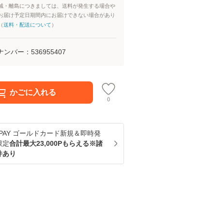
域・離島につきましては、送料が発生する場合や
お届け予定日期間内にお届けできない場合があり
（
送料・配送について
）
ナンバー：
536955407
かごに入れる
0
u PAY ゴールドカード新規＆即時発
限定
合計最大23,000Pもらえる※諸
件あり