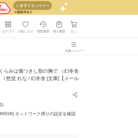
カテゴリ
お気に入り
閲覧履歴
購入履歴
かご
店舗メニュー
たくらみは傷つきし獣の胸で （幻冬舎
/ 愁堂 れな / 幻冬舎 [文庫]【メール
】
込
)
K ERROR] ネットワーク周りの設定を確認