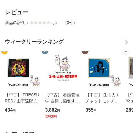
レビュー
商品の評価：
-
点
(0件)
ウィークリーランキング
1
2
3
4
【中古】 TREASU
【中古】 看護管理
【中古】 生命力 /
【中
RES / 山下達郎 /
学 自律し協働する
チャットモンチー /
You
イーストウエス
専門職の看護マネ
キューンレコード
のがか
434
3,862
355
28
円
円
円
ト・ジャパン [CD]
ジメントスキル 改
[CD]【メール便送
【
送料無料
【メール便送料無
訂第3版 (看護学テ
料無料】
料
料】
キストNiCE) / 手島
恵 藤本幸三 / 南江