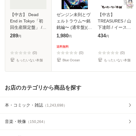
【中古】 Dead
ゼンジン未到とヴ
【中古】
End in Tokyo「初
ェルトラウム〜銘
TREASURES / 山
回生産限定盤」 /
銘編〜 (通常盤)(2
下達郎 / イースト
MAN WITH A
枚組) [DVD]
ウエスト・ジャパ
289
1,980
434
円
円
円
MISSION / [CD]
ン [CD]【メール便
【メール便送料無
送料無料】
送料無料
料】
(0)
(0)
(0)
もったいない本舗
Blue Ocean
もったいない本舗
お店のカテゴリから商品を探す
本・コミック・雑誌
（
1,243,698
）
音楽・映像
（
150,264
）