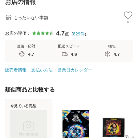
お店の情報
堂 [単行
もったいない本舗
0
4.7
お店の評価：
点
(
829
件
)
連絡・応対
配送スピード
梱包
4.7
4.6
4.7
販売者情報
支払い方法
営業日カレンダー
類似商品と比較する
今見ている商品