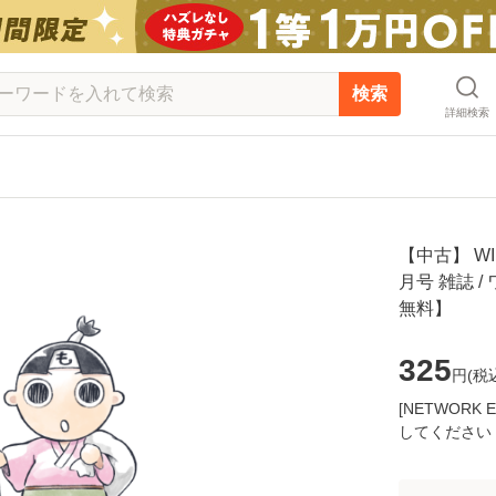
検索
詳細検索
【中古】 WI
月号 雑誌 
無料】
325
円(
税
[NETWOR
してください