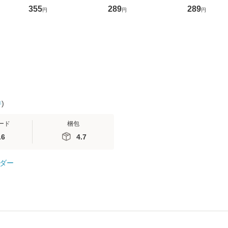
ントス
ーンレコード [CD]
かり / [CD]【メール便
盤） / 清水
355
289
289
円
円
円
(看護
【メール便送料無料】
送料無料】
ミリヤ / [CD]【メール
 / 手
便送料無料
 南江
件
)
ード
梱包
.6
4.7
ダー