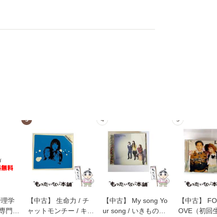
3
4
5
管理学
【中古】 生命力 / チ
【中古】 My song Yo
【中古】 FOR
専門職
ャットモンチー / キュ
ur song / いきものが
OVE（初回