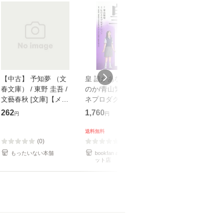
【中古】 予知夢 （文
皇 誰があなたを護る
【中古】 知識
春文庫） / 東野 圭吾 /
のか/青山繁晴/ヒロカ
も2時間で決算
文藝春秋 [文庫]【メー
ネプロダクション/新
めるようになる
ル便送料無料】
田均
計超入門！ / 佐
262
1,760
253
円
円
円
隆 / 高橋書店 [
（ソフトカバー
送料無料
【メール便送
(0)
(0)
(0)
もったいない本舗
bookfan au PAY マーケ
もったいない本
ット店