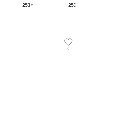
翔太×加藤
めるようになる！ 会
ト) / 東野圭吾 / 祥伝
文藝春秋 
253
253
262
円
円
円
計超入門！ / 佐伯 良
社 [文庫]【メール便送
ル便送料
】
隆 / 高橋書店 [単行本
料無料】
（ソフトカバー）]
【メール便送
0