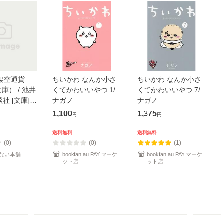
架空通貨
ちいかわ なんか小さ
ちいかわ なんか小さ
庫） / 池井
くてかわいいやつ 1/
くてかわいいやつ 7/
談社 [文庫]
ナガノ
ナガノ
便送料無料】
1,100
1,375
円
円
送料無料
送料無料
(0)
(0)
(1)
ない本舗
bookfan au PAY マーケ
bookfan au PAY マーケ
ット店
ット店