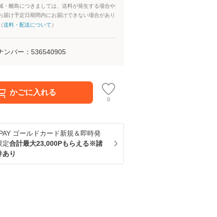
域・離島につきましては、送料が発生する場合や
お届け予定日期間内にお届けできない場合があり
（
送料・配送について
）
ナンバー：
536540905
かごに入れる
0
u PAY ゴールドカード新規＆即時発
限定
合計最大23,000Pもらえる※諸
件あり