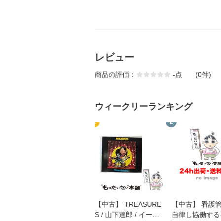
レビュー
商品の評価：
-
点
(0件)
ウィークリーランキング
1
2
【中古】 TREASURE
【中古】 看護
S / 山下達郎 / イース
自律し協働する