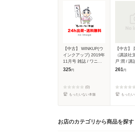
【中古】 WINKUP(ウ
【中古】 
インクアップ) 2019年
（講談社文
11月号 雑誌 / ワニブ
戸 潤 / 講
ックス [雑誌]【メール
【メール
325
261
円
円
便送料無料】
(0)
もったいない本舗
もったい
お店のカテゴリから商品を探す