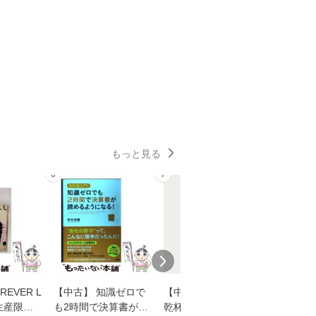
もっと見る
6
7
8
EVER L
【中古】 知識ゼロで
【中古】 ウインクで
【中古】
生産限定
も2時間で決算書が読
乾杯 (ノン・ポシェッ
春文庫） /