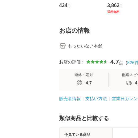
トウエスト・ジャパン
の看護マネジメ
434
3,862
円
円
[CD]【メール便送料無
キル 改訂第3版 
送料無料
料】
学テキストNiCE)
島恵 藤本幸三 /
堂 [単行
お店の情報
もったいない本舗
4.7
お店の評価：
点
(
826
連絡・応対
配送スピ
4.7
4
販売者情報
支払い方法
営業日カレン
類似商品と比較する
今見ている商品