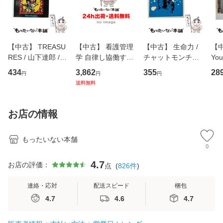
【中古】 TREASU
【中古】 看護管理
【中古】 生命力 /
【中
RES / 山下達郎 /
学 自律し協働する
チャットモンチー /
You
イーストウエス
専門職の看護マネ
キューンレコード
のがか
434
3,862
355
28
円
円
円
ト・ジャパン [CD]
ジメントスキル 改
[CD]【メール便送
【
送料無料
【メール便送料無
訂第3版 (看護学テ
料無料】
料
料】
キストNiCE) / 手島
恵 藤本幸三 / 南江
お店の情報
堂 [単行
もったいない本舗
0
4.7
お店の評価：
点
(
826
件
)
連絡・応対
配送スピード
梱包
4.7
4.6
4.7