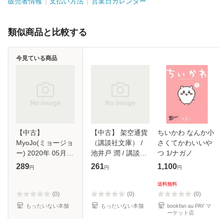
販売者情報
支払い方法
営業日カレンダー
類似商品と比較する
今見ている商品
【中古】
【中古】 架空通貨
ちいかわ なんか小
MyoJo(ミョージョ
（講談社文庫） /
さくてかわいいや
ー) 2020年 05月号
池井戸 潤 / 講談社
つ 1/ナガノ
雑誌 / 集英社 [雑
[文庫]【メール便送
289
261
1,100
円
円
円
誌]【メール便送料
料無料】
無料】
送料無料
(0)
(0)
(0)
もったいない本舗
もったいない本舗
bookfan au PAY マ
ーケット店