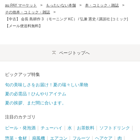
au PAY マーケット
>
もったいない本舗
>
本・コミック・雑誌
>
その他本・コミック・雑誌
>
【中古】 会長 島耕作 3 （モーニング KC） / 弘兼 憲史 / 講談社 [コミック]
【メール便送料無料】
ページトップへ
ピックアップ特集
旬の美味しさをお届け！夏の瑞々しい果物
夏の必需品！ひんやりアイテム
夏の挨拶、まだ間に合います。
注目のカテゴリ
ビール・発泡酒
チューハイ
水
お茶飲料
ソフトドリンク
惣菜・食材
扇風機
エアコン
フルーツ
ヘアケア
肉