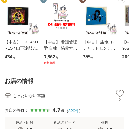
【中古】 TREASU
【中古】 看護管理
【中古】 生命力 /
【中
RES / 山下達郎 /
学 自律し協働する
チャットモンチー /
You
イーストウエス
専門職の看護マネ
キューンレコード
のがか
434
3,862
355
28
円
円
円
ト・ジャパン [CD]
ジメントスキル 改
[CD]【メール便送
【
送料無料
【メール便送料無
訂第3版 (看護学テ
料無料】
料
料】
キストNiCE) / 手島
恵 藤本幸三 / 南江
お店の情報
堂 [単行
もったいない本舗
0
4.7
お店の評価：
点
(
826
件
)
連絡・応対
配送スピード
梱包