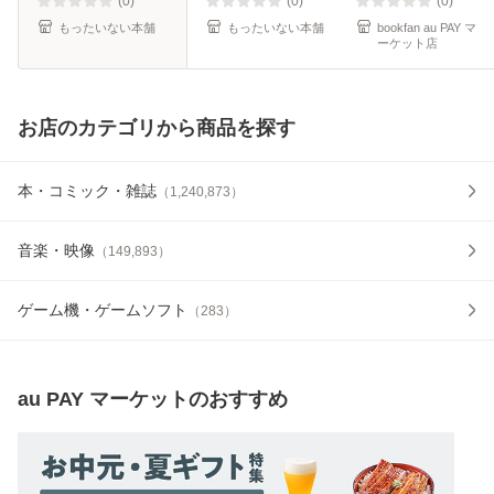
(0)
(0)
(0)
もったいない本舗
もったいない本舗
bookfan au PAY マ
ーケット店
お店のカテゴリから商品を探す
本・コミック・雑誌
（
1,240,873
）
音楽・映像
（
149,893
）
ゲーム機・ゲームソフト
（
283
）
au PAY マーケット
のおすすめ