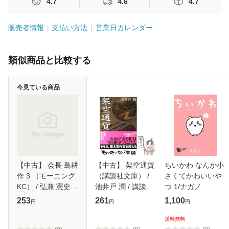
4.7
4.6
4.7
販売者情報
支払い方法
営業日カレンダー
類似商品と比較する
今見ている商品
【中古】 会長 島耕
【中古】 架空通貨
ちいかわ なんか小
作 3 （モーニング
（講談社文庫） /
さくてかわいいや
KC） / 弘兼 憲史 /
池井戸 潤 / 講談社
つ 1/ナガノ
講談社 [コミック]
[文庫]【メール便送
253
261
1,100
円
円
円
【メール便送料無
料無料】
料】
送料無料