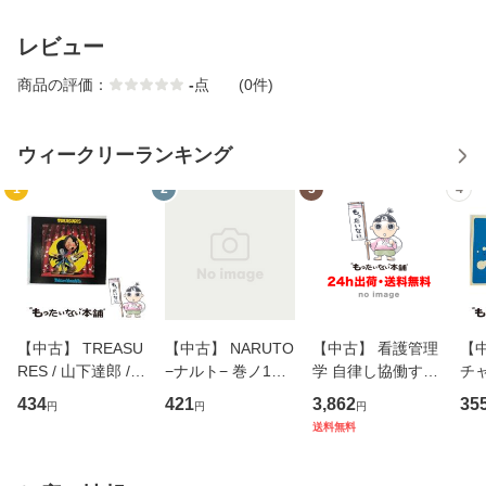
レビュー
商品の評価：
-
点
(0件)
ウィークリーランキング
1
2
3
4
【中古】 TREASU
【中古】 NARUTO
【中古】 看護管理
【中
RES / 山下達郎 /
−ナルト− 巻ノ1
学 自律し協働する
チャ
イーストウエス
（ジャンプコミッ
専門職の看護マネ
キ
434
421
3,862
35
円
円
円
ト・ジャパン [CD]
クス） / 岸本 斉史
ジメントスキル 改
[C
送料無料
【メール便送料無
/ 集英社 [コミック]
訂第3版 (看護学テ
料
料】
【メール便送料無
キストNiCE) / 手島
料】
恵 藤本幸三 / 南江