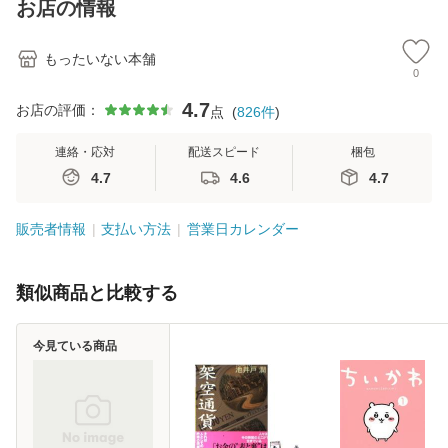
お店の情報
堂 [単行
もったいない本舗
0
4.7
お店の評価：
点
(
826
件
)
連絡・応対
配送スピード
梱包
4.7
4.6
4.7
販売者情報
支払い方法
営業日カレンダー
類似商品と比較する
今見ている商品