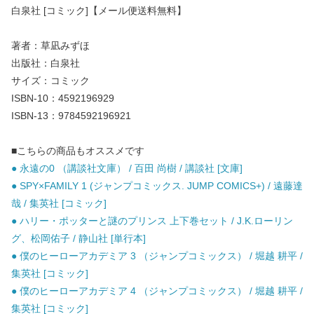
白泉社 [コミック]【メール便送料無料】
著者：草凪みずほ
出版社：白泉社
サイズ：コミック
ISBN-10：4592196929
ISBN-13：9784592196921
■こちらの商品もオススメです
● 永遠の0 （講談社文庫） / 百田 尚樹 / 講談社 [文庫]
● SPY×FAMILY 1 (ジャンプコミックス. JUMP COMICS+) / 遠藤達
哉 / 集英社 [コミック]
● ハリー・ポッターと謎のプリンス 上下巻セット / J.K.ローリン
グ、松岡佑子 / 静山社 [単行本]
● 僕のヒーローアカデミア 3 （ジャンプコミックス） / 堀越 耕平 /
集英社 [コミック]
● 僕のヒーローアカデミア 4 （ジャンプコミックス） / 堀越 耕平 /
集英社 [コミック]