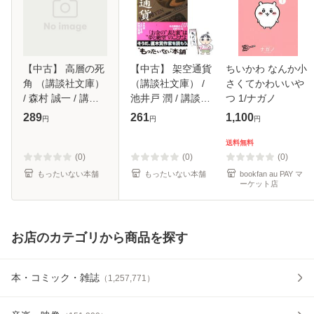
【中古】 高層の死
【中古】 架空通貨
ちいかわ なんか小
角 （講談社文庫）
（講談社文庫） /
さくてかわいいや
/ 森村 誠一 / 講談
池井戸 潤 / 講談社
つ 1/ナガノ
社 [文庫]【メール
[文庫]【メール便送
289
261
1,100
円
円
円
便送料無料】
料無料】
送料無料
(0)
(0)
(0)
もったいない本舗
もったいない本舗
bookfan au PAY マ
ーケット店
お店のカテゴリから商品を探す
本・コミック・雑誌
（
1,257,771
）