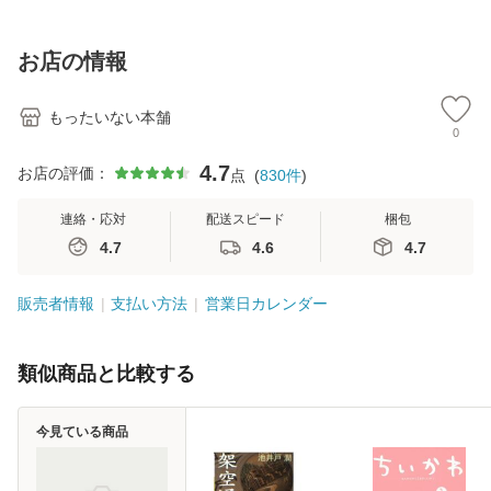
訂第3版 (看護学テ
料無料】
料】
[C
キストNiCE) / 手島
料
恵 藤本幸三 / 南江
お店の情報
堂 [単行
もったいない本舗
0
4.7
お店の評価：
点
(
830
件
)
連絡・応対
配送スピード
梱包
4.7
4.6
4.7
販売者情報
支払い方法
営業日カレンダー
類似商品と比較する
今見ている商品