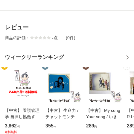
レビュー
商品の評価：
-
点
(0件)
ウィークリーランキング
1
2
3
4
【中古】 看護管理
【中古】 生命力 /
【中古】 My song
【中
学 自律し協働する
チャットモンチー /
Your song / いきも
R 
専門職の看護マネ
キューンレコード
のがかり / [CD]
産限
3,862
355
289
28
円
円
円
ジメントスキル 改
[CD]【メール便送
【メール便送料無
翔太
送料無料