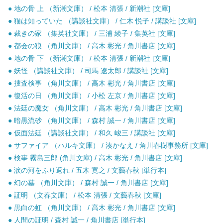
● 地の骨 上 （新潮文庫） / 松本 清張 / 新潮社 [文庫]
● 猫は知っていた （講談社文庫） / 仁木 悦子 / 講談社 [文庫]
● 裁きの家 （集英社文庫） / 三浦 綾子 / 集英社 [文庫]
● 都会の狼 （角川文庫） / 高木 彬光 / 角川書店 [文庫]
● 地の骨 下 （新潮文庫） / 松本 清張 / 新潮社 [文庫]
● 妖怪 （講談社文庫） / 司馬 遼太郎 / 講談社 [文庫]
● 捜査検事 （角川文庫） / 高木 彬光 / 角川書店 [文庫]
● 復活の日 （角川文庫） / 小松 左京 / 角川書店 [文庫]
● 法廷の魔女 （角川文庫） / 高木 彬光 / 角川書店 [文庫]
● 暗黒流砂 （角川文庫） / 森村 誠一 / 角川書店 [文庫]
● 仮面法廷 （講談社文庫） / 和久 峻三 / 講談社 [文庫]
● サファイア （ハルキ文庫） / 湊かなえ / 角川春樹事務所 [文庫]
● 検事 霧島三郎 (角川文庫) / 高木 彬光 / 角川書店 [文庫]
● 涙の河をふり返れ / 五木 寛之 / 文藝春秋 [単行本]
● 幻の墓 （角川文庫） / 森村 誠一 / 角川書店 [文庫]
● 証明 （文春文庫） / 松本 清張 / 文藝春秋 [文庫]
● 黒白の虹 （角川文庫） / 高木 彬光 / 角川書店 [文庫]
● 人間の証明 / 森村 誠一 / 角川書店 [単行本]