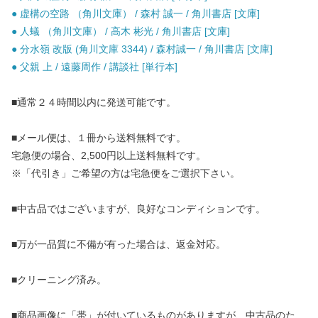
● 虚構の空路 （角川文庫） / 森村 誠一 / 角川書店 [文庫]
● 人蟻 （角川文庫） / 高木 彬光 / 角川書店 [文庫]
● 分水嶺 改版 (角川文庫 3344) / 森村誠一 / 角川書店 [文庫]
● 父親 上 / 遠藤周作 / 講談社 [単行本]
■通常２４時間以内に発送可能です。
■メール便は、１冊から送料無料です。
宅急便の場合、2,500円以上送料無料です。
※「代引き」ご希望の方は宅急便をご選択下さい。
■中古品ではございますが、良好なコンディションです。
■万が一品質に不備が有った場合は、返金対応。
■クリーニング済み。
■商品画像に「帯」が付いているものがありますが、中古品のた