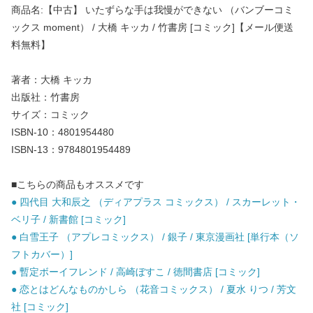
商品名:【中古】 いたずらな手は我慢ができない （バンブーコミ
ックス moment） / 大橋 キッカ / 竹書房 [コミック]【メール便送
料無料】
著者：大橋 キッカ
出版社：竹書房
サイズ：コミック
ISBN-10：4801954480
ISBN-13：9784801954489
■こちらの商品もオススメです
● 四代目 大和辰之 （ディアプラス コミックス） / スカーレット・
ベリ子 / 新書館 [コミック]
● 白雪王子 （アプレコミックス） / 銀子 / 東京漫画社 [単行本（ソ
フトカバー）]
● 暫定ボーイフレンド / 高崎ぼすこ / 徳間書店 [コミック]
● 恋とはどんなものかしら （花音コミックス） / 夏水 りつ / 芳文
社 [コミック]