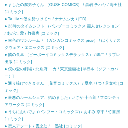
● ましたの腐男子くん （GUSH COMICS） / 黒岩 チハヤ / 海王社
[コミック]
● Ta−lila〜僕を見つけて〜 / ナナムジカ / [CD]
● 23時のタイムシフト （バンブーコミックス 麗人セレクション）
/ あがた 愛 / 竹書房 [コミック]
● 幸色のワンルーム 7 （ガンガンコミックス pixiv） / はくり / ス
クウェア・エニックス [コミック]
● 隣の食卓 （ビーボーイコミックスデラックス） / 嶋二 / リブレ
出版 [コミック]
● 僕の愛の劇場 / 北別府 ニカ / 東京漫画社 [単行本（ソフトカバ
ー）]
● 通り抜けできません （花音コミックス） / 夏水 りつ / 芳文社 [コ
ミック]
● 最悪のルームシェア、始めました / いさか 十五郎 / フロンティ
アワークス [コミック]
● うちにおいでよ (バンブー・コミックス) / あずみ 京平 / 竹書房
[コミック]
● 恋人アソート / 雲之助 / 一迅社 [コミック]