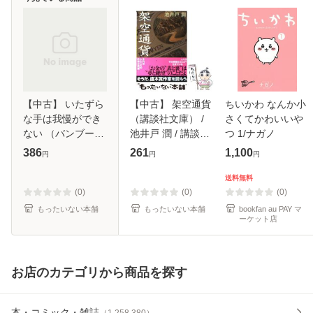
【中古】 いたずら
【中古】 架空通貨
ちいかわ なんか小
な手は我慢ができ
（講談社文庫） /
さくてかわいいや
ない （バンブーコ
池井戸 潤 / 講談社
つ 1/ナガノ
ミックス
[文庫]【メール便送
386
261
1,100
円
円
円
moment） / 大橋
料無料】
キッカ / 竹書房 [コ
送料無料
ミック]【メール便
(0)
(0)
(0)
送料無料】
もったいない本舗
もったいない本舗
bookfan au PAY マ
ーケット店
お店のカテゴリから商品を探す
本・コミック・雑誌
（
1,258,380
）