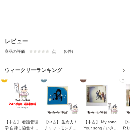
レビュー
商品の評価：
-
点
(0件)
ウィークリーランキング
1
2
3
4
【中古】 看護管理
【中古】 生命力 /
【中古】 My song
【中
学 自律し協働する
チャットモンチー /
Your song / いきも
R 