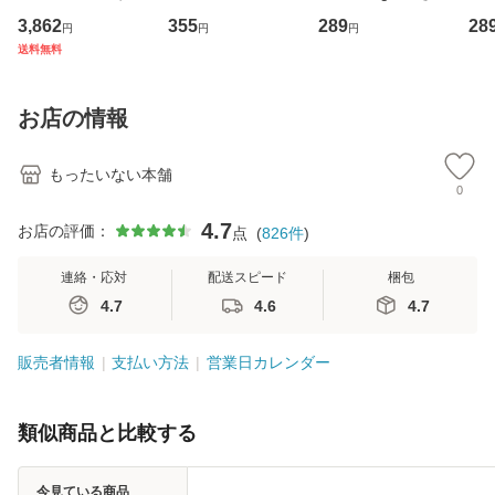
専門職の看護マネ
キューンレコード
のがかり / [CD]
産限
3,862
355
289
28
円
円
円
ジメントスキル 改
[CD]【メール便送
【メール便送料無
翔太
送料無料
訂第3版 (看護学テ
料無料】
料】
[C
キストNiCE) / 手島
料
恵 藤本幸三 / 南江
お店の情報
堂 [単行
もったいない本舗
0
4.7
お店の評価：
点
(
826
件
)
連絡・応対
配送スピード
梱包
4.7
4.6
4.7
販売者情報
支払い方法
営業日カレンダー
類似商品と比較する
今見ている商品