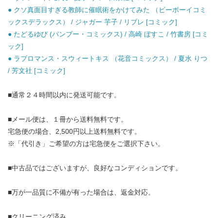
● クソ真面目すぎる教師に催眠術をかけてみた （ビーボーイコミ
ックスデラックス） / ジャガー 芋子 / リブレ [コミック]
● たどるゆび (バンブー・コミックス) / 高崎 ぼすこ / 竹書房 [コミ
ック]
● ラブロマンス・スウィートキス （花音コミックス） / 夏水 りつ
/ 芳文社 [コミック]
■通常２４時間以内に発送可能です。
■メール便は、１冊から送料無料です。
宅急便の場合、2,500円以上送料無料です。
※「代引き」ご希望の方は宅急便をご選択下さい。
■中古品ではございますが、良好なコンディションです。
■万が一品質に不備が有った場合は、返金対応。
■クリーニング済み。