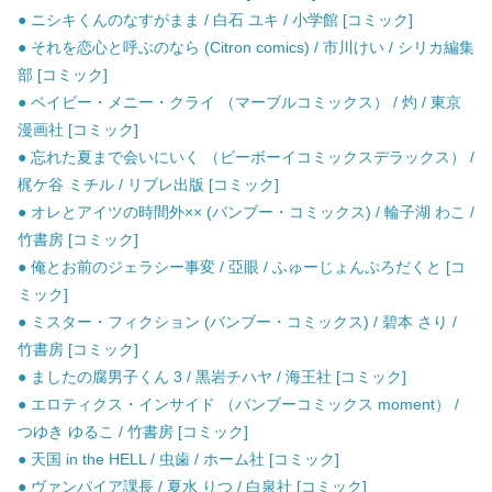
● ニシキくんのなすがまま / 白石 ユキ / 小学館 [コミック]
● それを恋心と呼ぶのなら (Citron comics) / 市川けい / シリカ編集
部 [コミック]
● ベイビー・メニー・クライ （マーブルコミックス） / 灼 / 東京
漫画社 [コミック]
● 忘れた夏まで会いにいく （ビーボーイコミックスデラックス） /
梶ケ谷 ミチル / リブレ出版 [コミック]
● オレとアイツの時間外×× (バンブー・コミックス) / 輪子湖 わこ /
竹書房 [コミック]
● 俺とお前のジェラシー事変 / 亞眼 / ふゅーじょんぷろだくと [コ
ミック]
● ミスター・フィクション (バンブー・コミックス) / 碧本 さり /
竹書房 [コミック]
● ましたの腐男子くん 3 / 黒岩チハヤ / 海王社 [コミック]
● エロティクス・インサイド （バンブーコミックス moment） /
つゆき ゆるこ / 竹書房 [コミック]
● 天国 in the HELL / 虫歯 / ホーム社 [コミック]
● ヴァンパイア課長 / 夏水 りつ / 白泉社 [コミック]