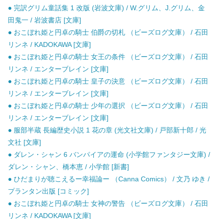
● 完訳グリム童話集 1 改版 (岩波文庫) / W.グリム、J.グリム、金
田鬼一 / 岩波書店 [文庫]
● おこぼれ姫と円卓の騎士 伯爵の切札 （ビーズログ文庫） / 石田
リンネ / KADOKAWA [文庫]
● おこぼれ姫と円卓の騎士 女王の条件 （ビーズログ文庫） / 石田
リンネ / エンターブレイン [文庫]
● おこぼれ姫と円卓の騎士 皇子の決意 （ビーズログ文庫） / 石田
リンネ / エンターブレイン [文庫]
● おこぼれ姫と円卓の騎士 少年の選択 （ビーズログ文庫） / 石田
リンネ / エンターブレイン [文庫]
● 服部半蔵 長編歴史小説 1 花の章 (光文社文庫) / 戸部新十郎 / 光
文社 [文庫]
● ダレン・シャン 6 バンパイアの運命 (小学館ファンタジー文庫) /
ダレン・シャン、橋本恵 / 小学館 [新書]
● ひだまりが聴こえるー幸福論ー （Canna Comics） / 文乃 ゆき /
プランタン出版 [コミック]
● おこぼれ姫と円卓の騎士 女神の警告 （ビーズログ文庫） / 石田
リンネ / KADOKAWA [文庫]