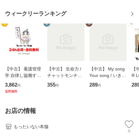
ウィークリーランキング
1
2
3
4
【中古】 看護管理
【中古】 生命力 /
【中古】 My song
【中
学 自律し協働する
チャットモンチー /
Your song / いきも
R 
専門職の看護マネ
キューンレコード
のがかり / [CD]
産限
3,862
355
289
28
円
円
円
ジメントスキル 改
[CD]【メール便送
【メール便送料無
翔太
送料無料
訂第3版 (看護学テ
料無料】
料】
[C
キストNiCE) / 手島
料
恵 藤本幸三 / 南江
お店の情報
堂 [単行
もったいない本舗
0