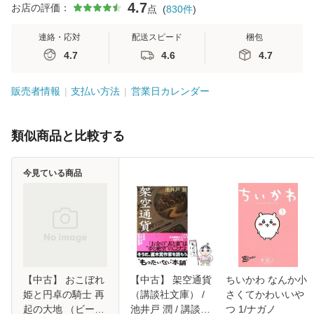
4.7
お店の評価：
点
(
830
件
)
連絡・応対
配送スピード
梱包
4.7
4.6
4.7
販売者情報
支払い方法
営業日カレンダー
類似商品と比較する
今見ている商品
【中古】 おこぼれ
【中古】 架空通貨
ちいかわ なんか小
姫と円卓の騎士 再
（講談社文庫） /
さくてかわいいや
起の大地 （ビーズ
池井戸 潤 / 講談社
つ 1/ナガノ