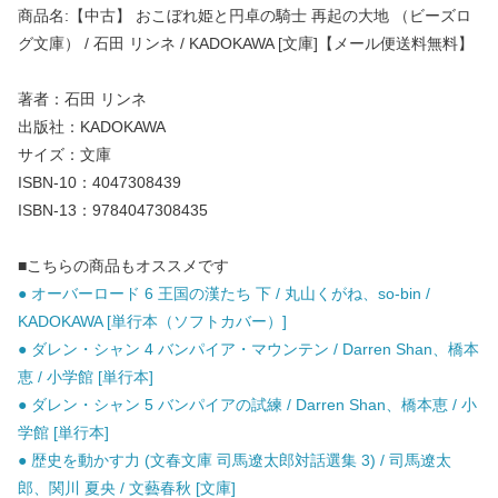
商品名:【中古】 おこぼれ姫と円卓の騎士 再起の大地 （ビーズロ
グ文庫） / 石田 リンネ / KADOKAWA [文庫]【メール便送料無料】
著者：石田 リンネ
出版社：KADOKAWA
サイズ：文庫
ISBN-10：4047308439
ISBN-13：9784047308435
■こちらの商品もオススメです
● オーバーロード 6 王国の漢たち 下 / 丸山くがね、so-bin /
KADOKAWA [単行本（ソフトカバー）]
● ダレン・シャン 4 バンパイア・マウンテン / Darren Shan、橋本
恵 / 小学館 [単行本]
● ダレン・シャン 5 バンパイアの試練 / Darren Shan、橋本恵 / 小
学館 [単行本]
● 歴史を動かす力 (文春文庫 司馬遼太郎対話選集 3) / 司馬遼太
郎、関川 夏央 / 文藝春秋 [文庫]