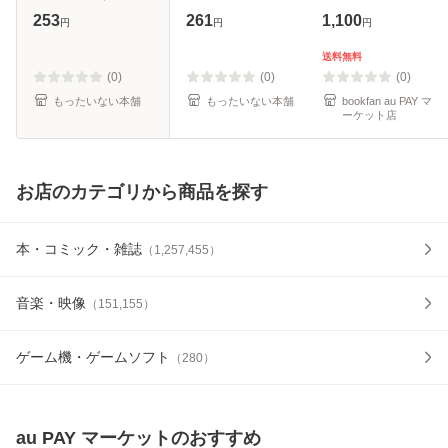
ログ文庫） / 石田
[文庫]【メール便送
253
261
1,100
円
円
円
リンネ /
料無料】
KADOKAWA [文庫]
送料無料
【メール便送料無
(0)
(0)
(0)
料】
もったいない本舗
もったいない本舗
bookfan au PAY マ
ーケット店
お店のカテゴリから商品を探す
本・コミック・雑誌
（
1,257,455
）
音楽・映像
（
151,155
）
ゲーム機・ゲームソフト
（
280
）
au PAY マーケット
のおすすめ