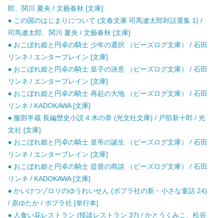
郎、関川 夏央 / 文藝春秋 [文庫]
● この国のはじまりについて (文春文庫 司馬遼太郎対話選集 1) /
司馬遼太郎、関川 夏央 / 文藝春秋 [文庫]
● おこぼれ姫と円卓の騎士 少年の選択 （ビーズログ文庫） / 石田
リンネ / エンターブレイン [文庫]
● おこぼれ姫と円卓の騎士 皇子の決意 （ビーズログ文庫） / 石田
リンネ / エンターブレイン [文庫]
● おこぼれ姫と円卓の騎士 再起の大地 （ビーズログ文庫） / 石田
リンネ / KADOKAWA [文庫]
● 服部半蔵 長編歴史小説 4 木の章 (光文社文庫) / 戸部新十郎 / 光
文社 [文庫]
● おこぼれ姫と円卓の騎士 皇帝の誕生 （ビーズログ文庫） / 石田
リンネ / エンターブレイン [文庫]
● おこぼれ姫と円卓の騎士 提督の商談 （ビーズログ文庫） / 石田
リンネ / KADOKAWA [文庫]
● かいけつゾロリのゆうれいせん (ポプラ社の新・小さな童話 24)
/ 原ゆたか / ポプラ社 [単行本]
● 人食い花レストラン (怪談レストラン 37) / かとうくみこ、松谷