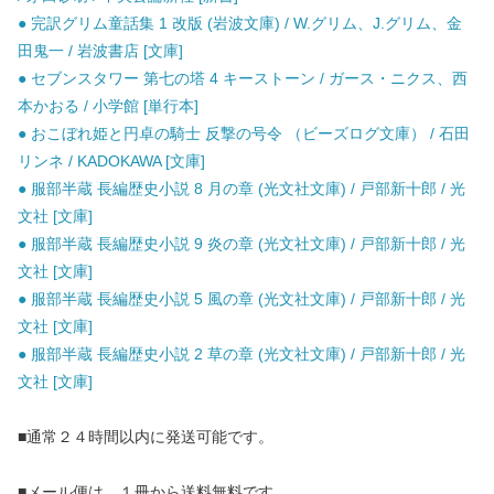
● 完訳グリム童話集 1 改版 (岩波文庫) / W.グリム、J.グリム、金
田鬼一 / 岩波書店 [文庫]
● セブンスタワー 第七の塔 4 キーストーン / ガース・ニクス、西
本かおる / 小学館 [単行本]
● おこぼれ姫と円卓の騎士 反撃の号令 （ビーズログ文庫） / 石田
リンネ / KADOKAWA [文庫]
● 服部半蔵 長編歴史小説 8 月の章 (光文社文庫) / 戸部新十郎 / 光
文社 [文庫]
● 服部半蔵 長編歴史小説 9 炎の章 (光文社文庫) / 戸部新十郎 / 光
文社 [文庫]
● 服部半蔵 長編歴史小説 5 風の章 (光文社文庫) / 戸部新十郎 / 光
文社 [文庫]
● 服部半蔵 長編歴史小説 2 草の章 (光文社文庫) / 戸部新十郎 / 光
文社 [文庫]
■通常２４時間以内に発送可能です。
■メール便は、１冊から送料無料です。