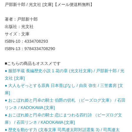
戸部新十郎 / 光文社 [文庫]【メール便送料無料】
著者：戸部新十郎
出版社：光文社
サイズ：文庫
ISBN-10：4334708293
ISBN-13：9784334708290
■こちらの商品もオススメです
● 服部半蔵 長編歴史小説 1 花の章 (光文社文庫) / 戸部新十郎 / 光
文社 [文庫]
● 大人もぞっとする原典 日本昔ばなし / 由良 弥生 / 三笠書房 [文
庫]
● おこぼれ姫と円卓の騎士 伯爵の切札 （ビーズログ文庫） / 石田
リンネ / KADOKAWA [文庫]
● おこぼれ姫と円卓の騎士 恋にまつわる四行詩 （ビーズログ文
庫） / 石田リンネ / KADOKAWA [文庫]
● 歴史を動かす力 (文春文庫 司馬遼太郎対話選集 3) / 司馬遼太