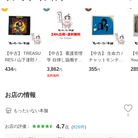
1
2
3
4
【中古】 TREASU
【中古】 看護管理
【中古】 生命力 /
【中
RES / 山下達郎 /
学 自律し協働する
チャットモンチー /
You
イーストウエス
専門職の看護マネ
キューンレコード
のがか
434
3,862
355
28
円
円
円
ト・ジャパン [CD]
ジメントスキル 改
[CD]【メール便送
【
送料無料
【メール便送料無
訂第3版 (看護学テ
料無料】
料
料】
キストNiCE) / 手島
恵 藤本幸三 / 南江
お店の情報
堂 [単行
もったいない本舗
0
4.7
お店の評価：
点
(
826
件
)