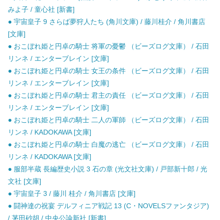
みよ子 / 童心社 [新書]
● 宇宙皇子 9 さらば夢狩人たち (角川文庫) / 藤川桂介 / 角川書店
[文庫]
● おこぼれ姫と円卓の騎士 将軍の憂鬱 （ビーズログ文庫） / 石田
リンネ / エンターブレイン [文庫]
● おこぼれ姫と円卓の騎士 女王の条件 （ビーズログ文庫） / 石田
リンネ / エンターブレイン [文庫]
● おこぼれ姫と円卓の騎士 君主の責任 （ビーズログ文庫） / 石田
リンネ / エンターブレイン [文庫]
● おこぼれ姫と円卓の騎士 二人の軍師 （ビーズログ文庫） / 石田
リンネ / KADOKAWA [文庫]
● おこぼれ姫と円卓の騎士 白魔の逃亡 （ビーズログ文庫） / 石田
リンネ / KADOKAWA [文庫]
● 服部半蔵 長編歴史小説 3 石の章 (光文社文庫) / 戸部新十郎 / 光
文社 [文庫]
● 宇宙皇子 3 / 藤川 桂介 / 角川書店 [文庫]
● 闘神達の祝宴 デルフィニア戦記 13 (C・NOVELSファンタジア)
/ 茅田砂胡 / 中央公論新社 [新書]