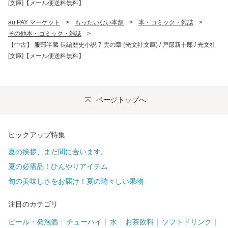
[文庫]【メール便送料無料】
au PAY マーケット
>
もったいない本舗
>
本・コミック・雑誌
>
その他本・コミック・雑誌
>
【中古】 服部半蔵 長編歴史小説 7 雲の章 (光文社文庫) / 戸部新十郎 / 光文社
[文庫]【メール便送料無料】
ページトップへ
ピックアップ特集
夏の挨拶、まだ間に合います。
夏の必需品！ひんやりアイテム
旬の美味しさをお届け！夏の瑞々しい果物
注目のカテゴリ
ビール・発泡酒
チューハイ
水
お茶飲料
ソフトドリンク