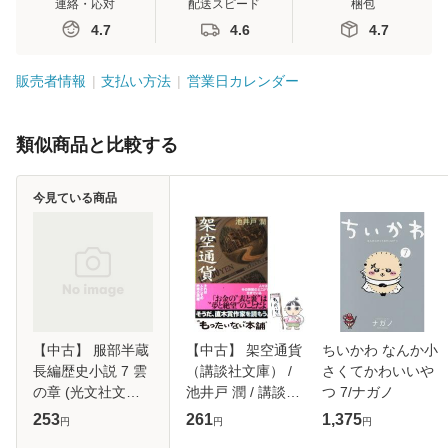
連絡・応対
配送スピード
梱包
4.7
4.6
4.7
販売者情報
支払い方法
営業日カレンダー
類似商品と比較する
今見ている商品
【中古】 服部半蔵
【中古】 架空通貨
ちいかわ なんか小
長編歴史小説 7 雲
（講談社文庫） /
さくてかわいいや
の章 (光文社文庫) /
池井戸 潤 / 講談社
つ 7/ナガノ
戸部新十郎 / 光文
[文庫]【メール便送
253
261
1,375
円
円
円
社 [文庫]【メール
料無料】