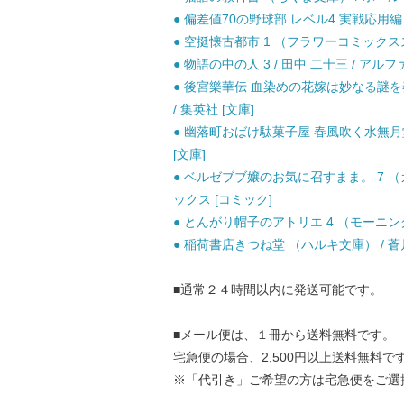
● 偏差値70の野球部 レベル4 実戦応用編 小
● 空挺懐古都市 1 （フラワーコミックススペ
● 物語の中の人 3 / 田中 二十三 / アルフ
● 後宮樂華伝 血染めの花嫁は妙なる謎を奏
/ 集英社 [文庫]
● 幽落町おばけ駄菓子屋 春風吹く水無月堂 
[文庫]
● ベルゼブブ嬢のお気に召すまま。 7 （ガ
ックス [コミック]
● とんがり帽子のアトリエ 4 （モーニング K
● 稲荷書店きつね堂 （ハルキ文庫） / 蒼月
■通常２４時間以内に発送可能です。
■メール便は、１冊から送料無料です。
宅急便の場合、2,500円以上送料無料で
※「代引き」ご希望の方は宅急便をご選