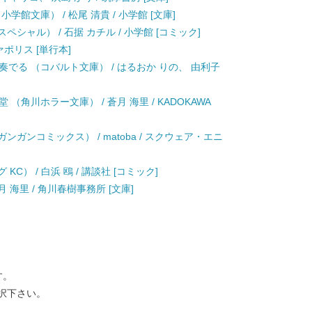
学館文庫） / 松尾 清貴 / 小学館 [文庫]
シャル） / 石据 カチル / 小学館 [コミック]
ァポリス [単行本]
でる （コバルト文庫） / はるおか りの、 由利子
（角川ホラー文庫） / 蒼月 海里 / KADOKAWA
ンガンコミックス） / matoba / スクウェア・エニ
C） / 白浜 鴎 / 講談社 [コミック]
 海里 / 角川春樹事務所 [文庫]
す。
択下さい。