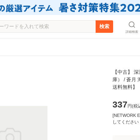
検索
詳細検索
【中古】 深
庫） / 蒼月 
送料無料】
337
円(
税
[NETWOR
してください