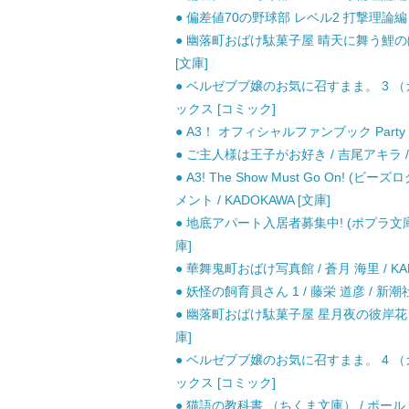
● 偏差値70の野球部 レベル2 打撃理論編 小
● 幽落町おばけ駄菓子屋 晴天に舞う鯉のぼり
[文庫]
● ベルゼブブ嬢のお気に召すまま。 3 （ガ
ックス [コミック]
● A3！ オフィシャルファンブック Party！！
● ご主人様は王子がお好き / 吉尾アキラ /
● A3! The Show Must Go On! 
メント / KADOKAWA [文庫]
● 地底アパート入居者募集中! (ポプラ文庫ピュ
庫]
● 華舞鬼町おばけ写真館 / 蒼月 海里 / KAD
● 妖怪の飼育員さん 1 / 藤栄 道彦 / 新潮
● 幽落町おばけ駄菓子屋 星月夜の彼岸花 （角
庫]
● ベルゼブブ嬢のお気に召すまま。 4 （ガ
ックス [コミック]
● 猫語の教科書 （ちくま文庫） / ポール 