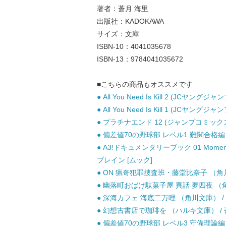
著者：蒼月 海里
出版社：KADOKAWA
サイズ：文庫
ISBN-10：4041035678
ISBN-13：9784041035672
■こちらの商品もオススメです
● All You Need Is Kill 2 (JCヤ
● All You Need Is Kill 1 (JCヤン
● プラチナエンド 12 (ジャンプコミックス
● 偏差値70の野球部 レベル1 難関合格編 小
● A3!ドキュメンタリーブック 01 Moment 
ブレイン [ムック]
● ON 猟奇犯罪捜査班・藤堂比奈子 （角川ホラ
● 幽落町おばけ駄菓子屋 異話 夢四夜 （角川ホ
● 深海カフェ 海底二万哩 （角川文庫） / 蒼月
● 幻想古書店で珈琲を （ハルキ文庫） / 蒼
● 偏差値70の野球部 レベル3 守備理論編 小