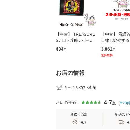
【中古】 TREASURE
【中古】 看護
S / 山下達郎 / イース
自律し協働する
トウエスト・ジャパン
の看護マネジメ
434
3,862
円
円
[CD]【メール便送料無
キル 改訂第3版 
送料無料
料】
学テキストNiCE)
島恵 藤本幸三 /
堂 [単行
お店の情報
もったいない本舗
4.7
お店の評価：
点
(
829
連絡・応対
配送スピ
4.7
4