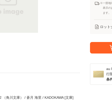
※一部地
表示の
ます。
ロット
a
行
条
角川文庫） / 蒼月 海里 / KADOKAWA [文庫]