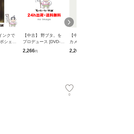
インクで
【中古】 野ブタ。を
【中古】 明日なき森
【中古】
・ポシェッ
プロデュース [DVD-B
カメムシ先生が熊野で
からだの
吾 / 祥伝
OX] / バップ [DVD]
語る / 熊野の森ネット
四季 / 藤
2,266
2,266
1,691
円
円
円
【メール便送
【メール便送料無料】
ワークいちいがしの
漁村文化協
会、吉田元重 玉井済
【メール
夫 / 新評論 [単行本]
【メール
0