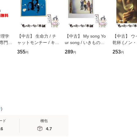
管理学
【中古】 生命力 / チ
【中古】 My song Yo
【中古】 ウ
専門職
ャットモンチー / キュ
ur song / いきものが
乾杯 (ノン
ントス
ーンレコード [CD]
かり / [CD]【メール便
ト) / 東野圭
355
289
253
円
円
円
(看護
【メール便送料無料】
送料無料】
社 [文庫]
 / 手
料無料】
 南江
件
)
ード
梱包
.6
4.7