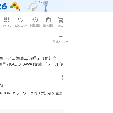
カテゴリ
お気に入り
閲覧履歴
購入履歴
かご
店舗メニュー
海カフェ 海底二万哩 2 （角川文
海里 / KADOKAWA [文庫]【メール便
込
)
K ERROR] ネットワーク周りの設定を確認