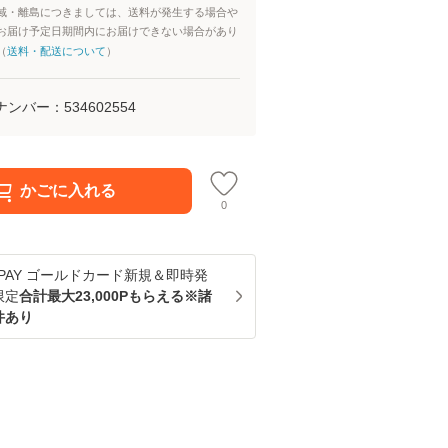
域・離島につきましては、送料が発生する場合や
お届け予定日期間内にお届けできない場合があり
（
送料・配送について
）
ナンバー：
534602554
かごに入れる
0
u PAY ゴールドカード新規＆即時発
限定
合計最大23,000Pもらえる※諸
件あり