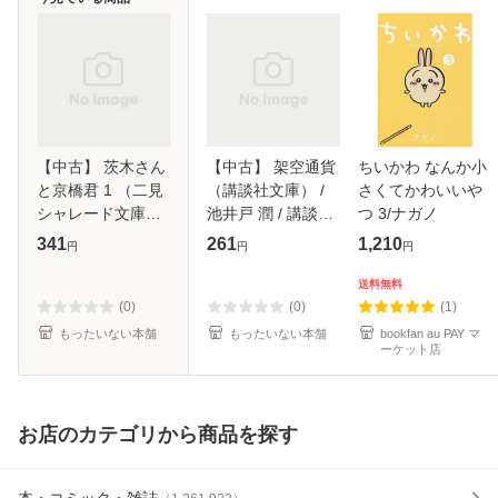
【中古】 茨木さん
【中古】 架空通貨
ちいかわ なんか小
と京橋君 1 （二見
（講談社文庫） /
さくてかわいいや
シャレード文庫） /
池井戸 潤 / 講談社
つ 3/ナガノ
椹野 道流 / 二見書
[文庫]【メール便送
341
261
1,210
円
円
円
房 [文庫]【メール
料無料】
便送料無料】
送料無料
(0)
(0)
(1)
もったいない本舗
もったいない本舗
bookfan au PAY マ
ーケット店
お店のカテゴリから商品を探す
本・コミック・雑誌