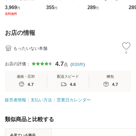
専門職の看護マネ
キューンレコード
のがかり / [CD]
産限
3,969
355
289
28
円
円
円
ジメントスキル 改
[CD]【メール便送
【メール便送料無
翔太
送料無料
訂第3版 (看護学テ
料無料】
料】
[C
キストNiCE) / 手島
料
恵 藤本幸三 / 南江
お店の情報
堂 [単行
もったいない本舗
0
4.7
お店の評価：
点
(
830
件
)
連絡・応対
配送スピード
梱包
4.7
4.6
4.7
販売者情報
支払い方法
営業日カレンダー
類似商品と比較する
今見ている商品