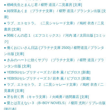
● 楢崎先生とまんじ君 / 椹野 道流 / 二見書房 [文庫]
● 純喫茶あくま （プラチナ文庫） / 椹野 道流 / プランタン出版 [文
庫]
● ラブ、エトセトラ。 （二見シャレード文庫） / 鳩村 衣杏 / 二見
書房 [文庫]
● 関根くんの恋 1 （エフコミックス） / 河内 遙 / 太田出版 [コミッ
ク]
● 働くおにいさん日誌 (プラチナ文庫 2500) / 椹野道流 / プランタ
ン出版 [文庫]
● きみのハートに効くサプリ （プラチナ文庫） / 椹野 道流 / プラ
ンタン出版 [文庫]
● YEBISUセレブリティーズ 2 / 岩本 薫 / ビブロス [新書]
● YEBISUセレブリティーズ 3 / 岩本 薫 / ビブロス [新書]
● ラブ、エトセトラ。 2 （二見シャレード文庫） / 鳩村 衣杏 / 二
見書房 [文庫]
● 牙を剥く男 （キャラ文庫） / 火崎勇 / 徳間書店 [文庫]
● 愛とは言えない 3 （B−BOY NOVELS） / 榎田 尤利 / リブレ出版
[単行本]