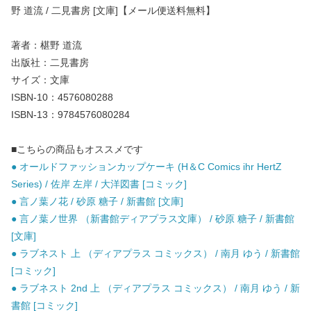
野 道流 / 二見書房 [文庫]【メール便送料無料】
著者：椹野 道流
出版社：二見書房
サイズ：文庫
ISBN-10：4576080288
ISBN-13：9784576080284
■こちらの商品もオススメです
● オールドファッションカップケーキ (H＆C Comics ihr HertZ
Series) / 佐岸 左岸 / 大洋図書 [コミック]
● 言ノ葉ノ花 / 砂原 糖子 / 新書館 [文庫]
● 言ノ葉ノ世界 （新書館ディアプラス文庫） / 砂原 糖子 / 新書館
[文庫]
● ラブネスト 上 （ディアプラス コミックス） / 南月 ゆう / 新書館
[コミック]
● ラブネスト 2nd 上 （ディアプラス コミックス） / 南月 ゆう / 新
書館 [コミック]