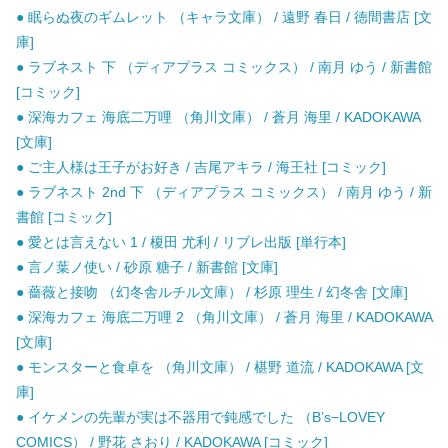
● 眠らぬ夜のギムレット （キャラ文庫） / 遠野 春日 / 徳間書店 [文
庫]
● ラブネスト 下 （ディアプラス コミックス） / 南月 ゆう / 新書館
[コミック]
● 深海カフェ 海底二万哩 （角川文庫） / 蒼月 海里 / KADOKAWA
[文庫]
● ご主人様は王子がお好き / 吉尾アキラ / 海王社 [コミック]
● ラブネスト 2nd 下 （ディアプラス コミックス） / 南月 ゆう / 新
書館 [コミック]
● 愛とは言えない 1 / 榎田 尤利 / リブレ出版 [単行本]
● 言ノ葉ノ使い / 砂原 糖子 / 新書館 [文庫]
● 薔薇と接吻 （幻冬舎ルチル文庫） / 杉原 理生 / 幻冬舎 [文庫]
● 深海カフェ 海底二万哩 2 （角川文庫） / 蒼月 海里 / KADOKAWA
[文庫]
● モンスターと食卓を （角川文庫） / 椹野 道流 / KADOKAWA [文
庫]
● イケメンの先輩が実は不器用で鈍感でした （B’s−LOVEY
COMICS） / 野花 さおり / KADOKAWA [コミック]