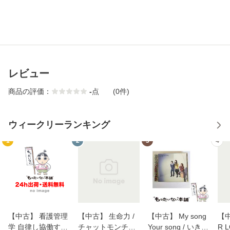
レビュー
商品の評価：
-
点
(0件)
ウィークリーランキング
1
2
3
4
【中古】 看護管理
【中古】 生命力 /
【中古】 My song
【中
学 自律し協働する
チャットモンチー /
Your song / いきも
R 