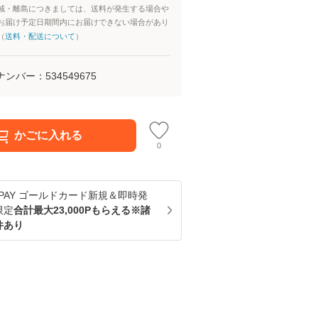
域・離島につきましては、送料が発生する場合や
お届け予定日期間内にお届けできない場合があり
（
送料・配送について
）
ナンバー：
534549675
かごに入れる
0
u PAY ゴールドカード新規＆即時発
限定
合計最大23,000Pもらえる※諸
件あり