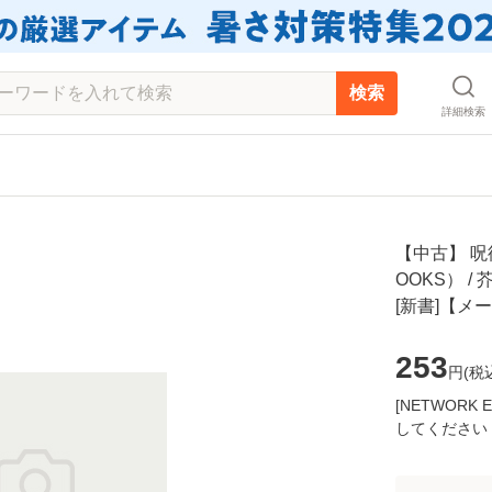
検索
詳細検索
【中古】 呪術
OOKS） /
[新書]【メ
253
円(
税
[NETWOR
してください