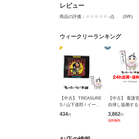
レビュー
商品の評価：
-
点
(0件)
ウィークリーランキング
1
2
【中古】 TREASURE
【中古】 看護
S / 山下達郎 / イース
自律し協働する
トウエスト・ジャパン
の看護マネジメ
434
3,862
円
円
[CD]【メール便送料無
キル 改訂第3版 
送料無料
料】
学テキストNiCE)
島恵 藤本幸三 /
堂 [単行