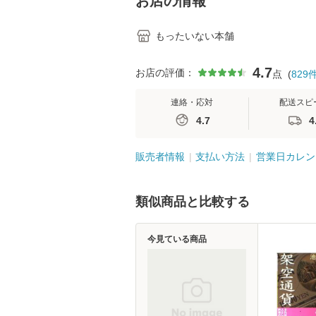
お店の情報
もったいない本舗
4.7
お店の評価：
点
(
829
連絡・応対
配送スピ
4.7
4
販売者情報
支払い方法
営業日カレン
類似商品と比較する
今見ている商品