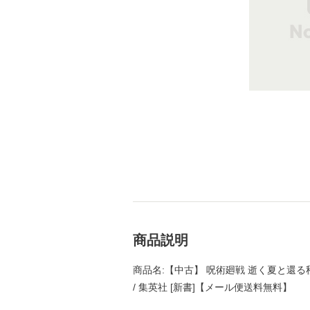
商品説明
商品名:【中古】 呪術廻戦 逝く夏と還る秋 （
/ 集英社 [新書]【メール便送料無料】