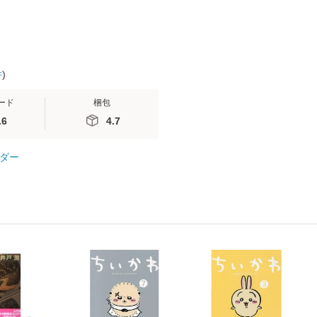
件
)
ード
梱包
.6
4.7
ダー