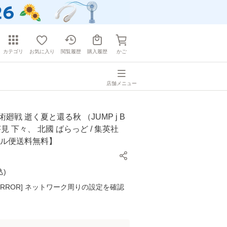
カテゴリ
お気に入り
閲覧履歴
購入履歴
かご
店舗メニュー
廻戦 逝く夏と還る秋 （JUMP j B
 芥見 下々、 北國 ばらっど / 集英社
ール便送料無料】
込
)
K ERROR] ネットワーク周りの設定を確認