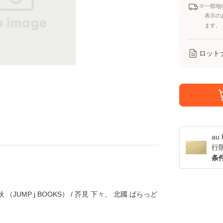
※一部地
表示の
ます。
ロット
a
行
条
JUMP j BOOKS） / 芥見 下々、 北國 ばらっど