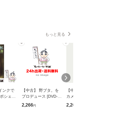
もっと見る
6
7
8
インクで
【中古】 野ブタ。を
【中古】 明日なき森
【中古】
・ポシェッ
プロデュース [DVD-B
カメムシ先生が熊野で
からだの
吾 / 祥伝
OX] / バップ [DVD]
語る / 熊野の森ネット
四季 / 藤
2,266
2,266
1,691
円
円
円
【メール便送
【メール便送料無料】
ワークいちいがしの
漁村文化協
会、吉田元重 玉井済
【メール
夫 / 新評論 [単行本]
【メール