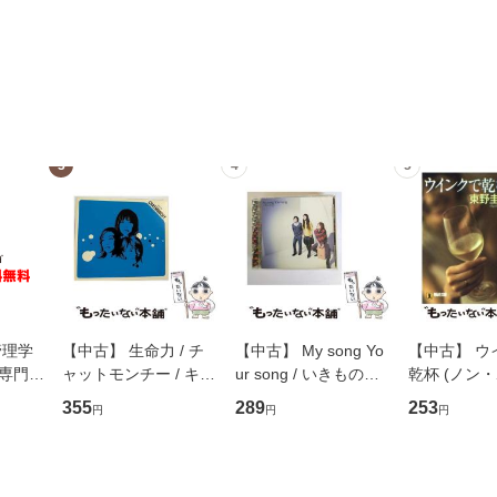
3
4
5
管理学
【中古】 生命力 / チ
【中古】 My song Yo
【中古】 ウ
専門職
ャットモンチー / キュ
ur song / いきものが
乾杯 (ノン
ントス
ーンレコード [CD]
かり / [CD]【メール便
ト) / 東野圭
355
289
253
円
円
円
(看護
【メール便送料無料】
送料無料】
社 [文庫]
 / 手
料無料】
 南江