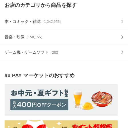
お店のカテゴリから商品を探す
本・コミック・雑誌
（
1,242,956
）
音楽・映像
（
150,155
）
ゲーム機・ゲームソフト
（
283
）
au PAY マーケット
のおすすめ