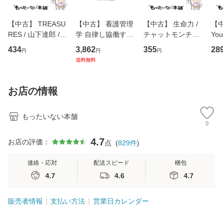
【中古】 TREASU
【中古】 看護管理
【中古】 生命力 /
【中
RES / 山下達郎 /
学 自律し協働する
チャットモンチー /
You
イーストウエス
専門職の看護マネ
キューンレコード
のがか
434
3,862
355
28
円
円
円
ト・ジャパン [CD]
ジメントスキル 改
[CD]【メール便送
【
送料無料
【メール便送料無
訂第3版 (看護学テ
料無料】
料
料】
キストNiCE) / 手島
恵 藤本幸三 / 南江
お店の情報
堂 [単行
もったいない本舗
0
4.7
お店の評価：
点
(
829
件
)
連絡・応対
配送スピード
梱包
4.7
4.6
4.7
販売者情報
支払い方法
営業日カレンダー