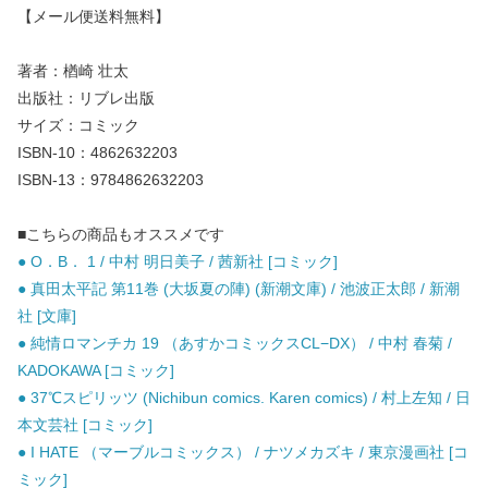
【メール便送料無料】
著者：楢崎 壮太
出版社：リブレ出版
サイズ：コミック
ISBN-10：4862632203
ISBN-13：9784862632203
■こちらの商品もオススメです
● O．B． 1 / 中村 明日美子 / 茜新社 [コミック]
● 真田太平記 第11巻 (大坂夏の陣) (新潮文庫) / 池波正太郎 / 新潮
社 [文庫]
● 純情ロマンチカ 19 （あすかコミックスCL−DX） / 中村 春菊 /
KADOKAWA [コミック]
● 37℃スピリッツ (Nichibun comics. Karen comics) / 村上左知 / 日
本文芸社 [コミック]
● I HATE （マーブルコミックス） / ナツメカズキ / 東京漫画社 [コ
ミック]