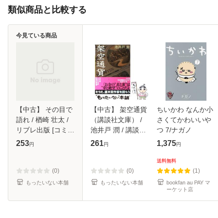
類似商品と比較する
今見ている商品
【中古】 その目で
【中古】 架空通貨
ちいかわ なんか小
語れ / 楢崎 壮太 /
（講談社文庫） /
さくてかわいいや
リブレ出版 [コミッ
池井戸 潤 / 講談社
つ 7/ナガノ
ク]【メール便送料
[文庫]【メール便送
253
261
1,375
円
円
円
無料】
料無料】
送料無料
(0)
(0)
(1)
もったいない本舗
もったいない本舗
bookfan au PAY マ
ーケット店