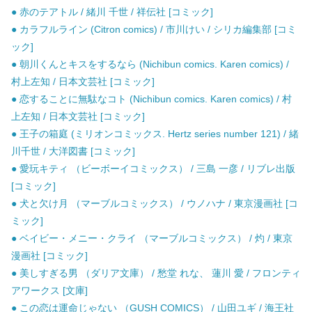
● 赤のテアトル / 緒川 千世 / 祥伝社 [コミック]
● カラフルライン (Citron comics) / 市川けい / シリカ編集部 [コミ
ック]
● 朝川くんとキスをするなら (Nichibun comics. Karen comics) /
村上左知 / 日本文芸社 [コミック]
● 恋することに無駄なコト (Nichibun comics. Karen comics) / 村
上左知 / 日本文芸社 [コミック]
● 王子の箱庭 (ミリオンコミックス. Hertz series number 121) / 緒
川千世 / 大洋図書 [コミック]
● 愛玩キティ （ビーボーイコミックス） / 三島 一彦 / リブレ出版
[コミック]
● 犬と欠け月 （マーブルコミックス） / ウノハナ / 東京漫画社 [コ
ミック]
● ベイビー・メニー・クライ （マーブルコミックス） / 灼 / 東京
漫画社 [コミック]
● 美しすぎる男 （ダリア文庫） / 愁堂 れな、 蓮川 愛 / フロンティ
アワークス [文庫]
● この恋は運命じゃない （GUSH COMICS） / 山田ユギ / 海王社