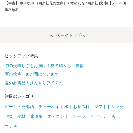
【中古】 刑事執事 （白泉社花丸文庫） / 愁堂 れな / 白泉社 [文庫]【メール便
送料無料】
ページトップへ
ピックアップ特集
旬の美味しさをお届け！夏の瑞々しい果物
夏の挨拶、まだ間に合います。
夏の必需品！ひんやりアイテム
注目のカテゴリ
ビール・発泡酒
チューハイ
水
お茶飲料
ソフトドリンク
惣菜・食材
扇風機
エアコン
フルーツ
ヘアケア
肉
ウナギ