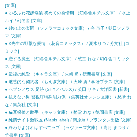
[文庫]
● ゆるふわ花嫁修業 初めての発情期 （幻冬舎ルチル文庫） / 水上
ルイ / 幻冬舎 [文庫]
● 砂の上の楽園 （ソノラマコミック文庫） / 今 市子 / 朝日ソノラ
マ [文庫]
● K先生の野獣な愛情 （花音コミックス） / 夏水りつ / 芳文社 [コ
ミック]
● 恋する魔王 （幻冬舎ルチル文庫） / 愁堂 れな / 幻冬舎コミック
ス [文庫]
● 最後の純愛 （キャラ文庫） / 火崎 勇 / 徳間書店 [文庫]
● 魅惑的な契約者 （もえぎ文庫） / 火崎 勇 / 学研プラス [文庫]
● ヘブンノウズ 足跡 (SHYノベルス) / 英田 サキ / 大洋図書 [新書]
● 抗えない男 警視庁特殊能力係 （集英社オレンジ文庫） / 愁堂 れ
な / 集英社 [文庫]
● 猫耳探偵と助手 （キャラ文庫） / 愁堂 れな / 徳間書店 [文庫]
● 純情ナイト激戦区 (f-lapis label) / 南原兼 / プランタン出版 [文庫]
● 終わりよければすべてラブ （ラヴァーズ文庫） / 高月 まつり /
竹書房 [文庫]