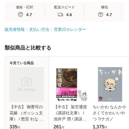
連絡・応対
配送スピード
梱包
4.7
4.6
4.7
販売者情報
支払い方法
営業日カレンダー
類似商品と比較する
今見ている商品
【中古】 御曹司の
【中古】 架空通貨
ちいかわ なんか小
花嫁 （ガッシュ文
（講談社文庫） /
さくてかわいいや
庫） / 愁堂 れな /
池井戸 潤 / 講談社
つ 7/ナガノ
海王社 [文庫]【メ
[文庫]【メール便送
335
261
1,375
円
円
円