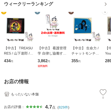
ウィークリーランキング
1
2
3
4
【中古】 TREASU
【中古】 看護管理
【中古】 生命力 /
【中
RES / 山下達郎 /
学 自律し協働する
チャットモンチー /
You
イーストウエス
専門職の看護マネ
キューンレコード
のがか
434
3,862
355
28
円
円
円
ト・ジャパン [CD]
ジメントスキル 改
[CD]【メール便送
【
送料無料
【メール便送料無
訂第3版 (看護学テ
料無料】
料
料】
キストNiCE) / 手島
恵 藤本幸三 / 南江
お店の情報
堂 [単行
もったいない本舗
0
4.7
お店の評価：
点
(
829
件
)