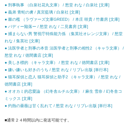
● 刑事執事 （白泉社花丸文庫） / 愁堂 れな / 白泉社 [文庫]
● 義弟 青蛇の虜 / 真宮藍璃 / 白泉社 [文庫]
● 棘の檻 （ラヴァーズ文庫GREED） / 本庄 咲貴 / 竹書房 [文庫]
● バディー陥落ー / 愁堂 れな / 二見書房 [文庫]
● 捕まらない男 警視庁特殊能力係 （集英社オレンジ文庫） / 愁堂
れな / 集英社 [文庫]
● 法医学者と刑事の本音 法医学者と刑事の相性2 （キャラ文庫） /
愁堂 れな / 徳間書店 [文庫]
● 美しき標的 （キャラ文庫） / 愁堂 れな / 徳間書店 [文庫]
● 嫌い嫌いも好きのうち / 愁堂 れな / リブレ出版 [単行本]
● 猫耳探偵と恋人 猫耳探偵と助手2 （キャラ文庫） / 愁堂 れな /
徳間書店 [文庫]
● オオカミ的恋愛論 （幻冬舎ルチル文庫） / 麻生 雪奈 / 幻冬舎コ
ミックス [文庫]
● 灼熱の薔薇は甘く乱れて / 愁堂 れな / リブレ出版 [単行本]
■通常２４時間以内に発送可能です。