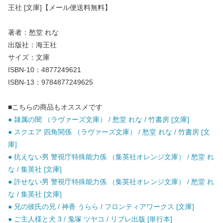
王社 [文庫]【メール便送料無料】
著者：愁堂 れな
出版社：海王社
サイズ：文庫
ISBN-10：4877249621
ISBN-13：9784877249625
■こちらの商品もオススメです
● 隷属の闇 （ラヴァーズ文庫） / 愁堂 れな / 竹書房 [文庫]
● スクエア 四角関係 （ラヴァーズ文庫） / 愁堂 れな / 竹書房 [文
庫]
● 抗えない男 警視庁特殊能力係 （集英社オレンジ文庫） / 愁堂 れ
な / 集英社 [文庫]
● 許せない男 警視庁特殊能力係 （集英社オレンジ文庫） / 愁堂 れ
な / 集英社 [文庫]
● 兄の彼氏の兄 / 神香 うらら / フロンティアワークス [文庫]
● ご主人様と犬 3 / 鬼塚 ツヤコ / リブレ出版 [単行本]