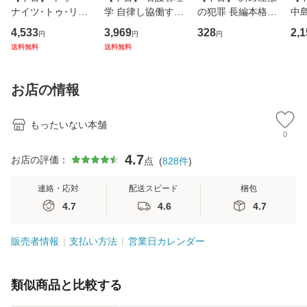
ナイツ･トゥ･リメ
学 自律し協働する
の犯罪 長編本格推
中島み
ンバー / フェア・
専門職の看護マネ
理小説 (光文社文
【
4,533
3,969
328
2,1
円
円
円
ウォーニング / [C
ジメントスキル 改
庫) / 島田荘司 / 光
料
送料無料
送料無料
D]【メール便送料
訂第3版 (看護学テ
文社 [文庫]【メー
無料】
キストNiCE) / 手島
ル便送料無料】
恵 藤本幸三 / 南江
お店の情報
堂 [単行
もったいない本舗
0
4.7
お店の評価：
点
(
828
件
)
連絡・応対
配送スピード
梱包
4.7
4.6
4.7
販売者情報
支払い方法
営業日カレンダー
類似商品と比較する