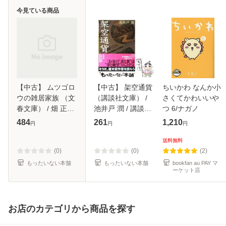
今見ている商品
【中古】 ムツゴロ
【中古】 架空通貨
ちいかわ なんか小
ウの雑居家族 （文
（講談社文庫） /
さくてかわいいや
春文庫） / 畑 正憲
池井戸 潤 / 講談社
つ 6/ナガノ
/ 文藝春秋 [文庫]
[文庫]【メール便送
484
261
1,210
円
円
円
【メール便送料無
料無料】
料】
送料無料
(0)
(0)
(2)
もったいない本舗
もったいない本舗
bookfan au PAY マ
ーケット店
お店のカテゴリから商品を探す