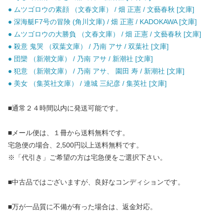
● ムツゴロウの素顔 （文春文庫） / 畑 正憲 / 文藝春秋 [文庫]
● 深海艇F7号の冒険 (角川文庫) / 畑 正憲 / KADOKAWA [文庫]
● ムツゴロウの大勝負 （文春文庫） / 畑 正憲 / 文藝春秋 [文庫]
● 殺意 鬼哭 （双葉文庫） / 乃南 アサ / 双葉社 [文庫]
● 団欒 （新潮文庫） / 乃南 アサ / 新潮社 [文庫]
● 犯意 （新潮文庫） / 乃南 アサ、 園田 寿 / 新潮社 [文庫]
● 美女 （集英社文庫） / 連城 三紀彦 / 集英社 [文庫]
■通常２４時間以内に発送可能です。
■メール便は、１冊から送料無料です。
宅急便の場合、2,500円以上送料無料です。
※「代引き」ご希望の方は宅急便をご選択下さい。
■中古品ではございますが、良好なコンディションです。
■万が一品質に不備が有った場合は、返金対応。