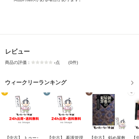
レビュー
商品の評価：
-
点
(0件)
ウィークリーランキング
1
2
3
4
【中古】 トゥー･
【中古】 看護管理
【中古】 斜め屋敷
【中