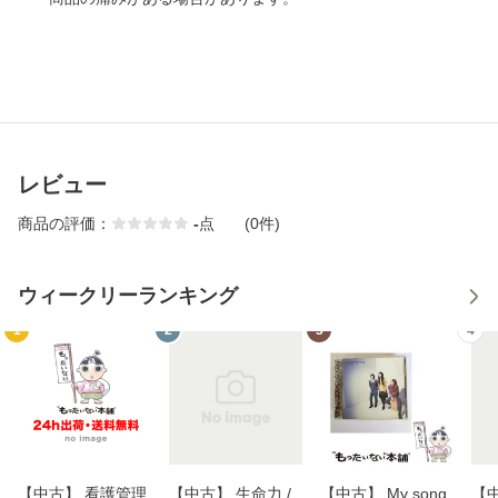
レビュー
商品の評価：
-
点
(0件)
ウィークリーランキング
1
2
3
4
【中古】 看護管理
【中古】 生命力 /
【中古】 My song
【中