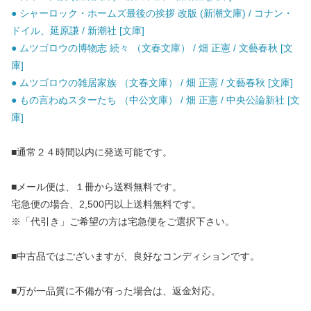
● シャーロック・ホームズ最後の挨拶 改版 (新潮文庫) / コナン・
ドイル、延原謙 / 新潮社 [文庫]
● ムツゴロウの博物志 続々 （文春文庫） / 畑 正憲 / 文藝春秋 [文
庫]
● ムツゴロウの雑居家族 （文春文庫） / 畑 正憲 / 文藝春秋 [文庫]
● もの言わぬスターたち （中公文庫） / 畑 正憲 / 中央公論新社 [文
庫]
■通常２４時間以内に発送可能です。
■メール便は、１冊から送料無料です。
宅急便の場合、2,500円以上送料無料です。
※「代引き」ご希望の方は宅急便をご選択下さい。
■中古品ではございますが、良好なコンディションです。
■万が一品質に不備が有った場合は、返金対応。