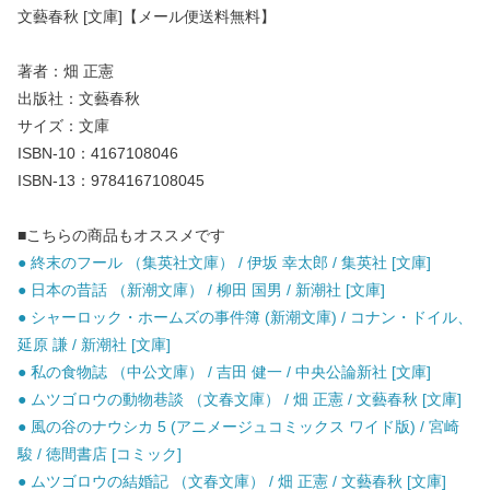
文藝春秋 [文庫]【メール便送料無料】
著者：畑 正憲
出版社：文藝春秋
サイズ：文庫
ISBN-10：4167108046
ISBN-13：9784167108045
■こちらの商品もオススメです
● 終末のフール （集英社文庫） / 伊坂 幸太郎 / 集英社 [文庫]
● 日本の昔話 （新潮文庫） / 柳田 国男 / 新潮社 [文庫]
● シャーロック・ホームズの事件簿 (新潮文庫) / コナン・ドイル、
延原 謙 / 新潮社 [文庫]
● 私の食物誌 （中公文庫） / 吉田 健一 / 中央公論新社 [文庫]
● ムツゴロウの動物巷談 （文春文庫） / 畑 正憲 / 文藝春秋 [文庫]
● 風の谷のナウシカ 5 (アニメージュコミックス ワイド版) / 宮崎
駿 / 徳間書店 [コミック]
● ムツゴロウの結婚記 （文春文庫） / 畑 正憲 / 文藝春秋 [文庫]