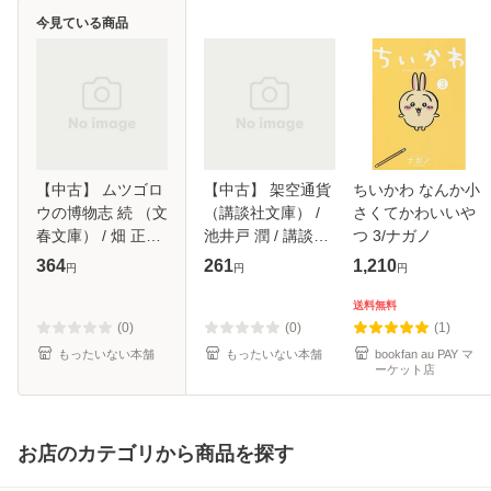
今見ている商品
【中古】 ムツゴロ
【中古】 架空通貨
ちいかわ なんか小
ウの博物志 続 （文
（講談社文庫） /
さくてかわいいや
春文庫） / 畑 正憲
池井戸 潤 / 講談社
つ 3/ナガノ
/ 文藝春秋 [文庫]
[文庫]【メール便送
364
261
1,210
円
円
円
【メール便送料無
料無料】
料】
送料無料
(0)
(0)
(1)
もったいない本舗
もったいない本舗
bookfan au PAY マ
ーケット店
お店のカテゴリから商品を探す