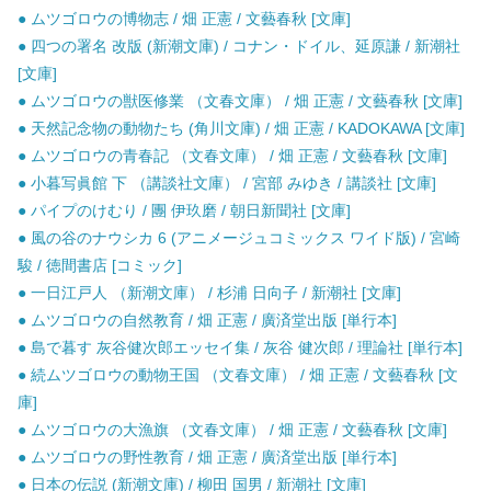
● ムツゴロウの博物志 / 畑 正憲 / 文藝春秋 [文庫]
● 四つの署名 改版 (新潮文庫) / コナン・ドイル、延原謙 / 新潮社
[文庫]
● ムツゴロウの獣医修業 （文春文庫） / 畑 正憲 / 文藝春秋 [文庫]
● 天然記念物の動物たち (角川文庫) / 畑 正憲 / KADOKAWA [文庫]
● ムツゴロウの青春記 （文春文庫） / 畑 正憲 / 文藝春秋 [文庫]
● 小暮写眞館 下 （講談社文庫） / 宮部 みゆき / 講談社 [文庫]
● パイプのけむり / 團 伊玖磨 / 朝日新聞社 [文庫]
● 風の谷のナウシカ 6 (アニメージュコミックス ワイド版) / 宮崎
駿 / 徳間書店 [コミック]
● 一日江戸人 （新潮文庫） / 杉浦 日向子 / 新潮社 [文庫]
● ムツゴロウの自然教育 / 畑 正憲 / 廣済堂出版 [単行本]
● 島で暮す 灰谷健次郎エッセイ集 / 灰谷 健次郎 / 理論社 [単行本]
● 続ムツゴロウの動物王国 （文春文庫） / 畑 正憲 / 文藝春秋 [文
庫]
● ムツゴロウの大漁旗 （文春文庫） / 畑 正憲 / 文藝春秋 [文庫]
● ムツゴロウの野性教育 / 畑 正憲 / 廣済堂出版 [単行本]
● 日本の伝説 (新潮文庫) / 柳田 国男 / 新潮社 [文庫]