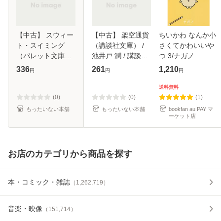
【中古】 スウィー
【中古】 架空通貨
ちいかわ なんか小
ト・スイミング
（講談社文庫） /
さくてかわいいや
（パレット文庫） /
池井戸 潤 / 講談社
つ 3/ナガノ
剛 しいら / 小学館
[文庫]【メール便送
336
261
1,210
円
円
円
[文庫]【メール便送
料無料】
料無料】
送料無料
(0)
(0)
(1)
もったいない本舗
もったいない本舗
bookfan au PAY マ
ーケット店
お店のカテゴリから商品を探す
本・コミック・雑誌
（
1,262,719
）
音楽・映像
（
151,714
）