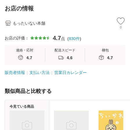
恵 藤本幸三 / 南江
お店の情報
堂 [単行
もったいない本舗
0
4.7
お店の評価：
点
(
830
件
)
連絡・応対
配送スピード
梱包
4.7
4.6
4.7
販売者情報
支払い方法
営業日カレンダー
類似商品と比較する
今見ている商品