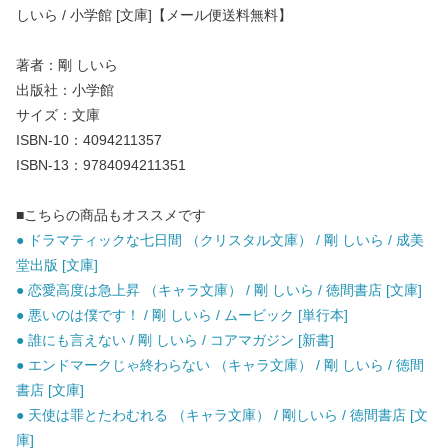
しいら / 小学館 [文庫]【メール便送料無料】
著者：剛 しいら
出版社：小学館
サイズ：文庫
ISBN-10：4094211357
ISBN-13：9784094211351
■こちらの商品もオススメです
● ドラマティックな七日間 （クリスタル文庫） / 剛 しいら / 成美
堂出版 [文庫]
● 恋愛高度は急上昇 （キャラ文庫） / 剛 しいら / 徳間書店 [文庫]
● 悪いのは僕です！ / 剛 しいら / ムービック [単行本]
● 誰にも言えない / 剛 しいら / コアマガジン [新書]
● エンドマークじゃ終わらない （キャラ文庫） / 剛 しいら / 徳間
書店 [文庫]
● 天使は罪とたわむれる （キャラ文庫） / 剛しいら / 徳間書店 [文
庫]