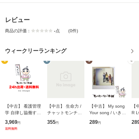
レビュー
商品の評価：
-
点
(0件)
ウィークリーランキング
1
2
3
4
【中古】 看護管理
【中古】 生命力 /
【中古】 My song
【中
学 自律し協働する
チャットモンチー /
Your song / いきも
R 
専門職の看護マネ
キューンレコード
のがかり / [CD]
産限
3,969
355
289
28
円
円
円
ジメントスキル 改
[CD]【メール便送
【メール便送料無
翔太
送料無料
訂第3版 (看護学テ
料無料】
料】
[C
キストNiCE) / 手島
料