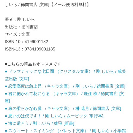
しいら / 徳間書店 [文庫]【メール便送料無料】
著者：剛 しいら
出版社：徳間書店
サイズ：文庫
ISBN-10：4199001182
ISBN-13：9784199001185
■こちらの商品もオススメです
● ドラマティックな七日間 （クリスタル文庫） / 剛 しいら / 成美
堂出版 [文庫]
● 恋愛高度は急上昇 （キャラ文庫） / 剛 しいら / 徳間書店 [文庫]
● 君に抱かれて花になる （キャラ文庫） / 鹿住 槇 / 徳間書店 [文
庫]
● 狼の柔らかな心臓 （キャラ文庫） / 榊 花月 / 徳間書店 [文庫]
● 悪いのは僕です！ / 剛 しいら / ムービック [単行本]
● 海に還ろう / 剛 しいら / 雄飛 [新書]
● スウィート・スイミング （パレット文庫） / 剛 しいら / 小学館