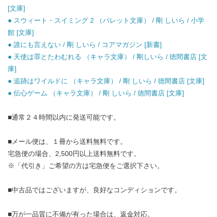
[文庫]
● スウィート・スイミング 2 （パレット文庫） / 剛 しいら / 小学
館 [文庫]
● 誰にも言えない / 剛 しいら / コアマガジン [新書]
● 天使は罪とたわむれる （キャラ文庫） / 剛しいら / 徳間書店 [文
庫]
● 追跡はワイルドに （キャラ文庫） / 剛 しいら / 徳間書店 [文庫]
● 伝心ゲーム （キャラ文庫） / 剛 しいら / 徳間書店 [文庫]
■通常２４時間以内に発送可能です。
■メール便は、１冊から送料無料です。
宅急便の場合、2,500円以上送料無料です。
※「代引き」ご希望の方は宅急便をご選択下さい。
■中古品ではございますが、良好なコンディションです。
■万が一品質に不備が有った場合は、返金対応。