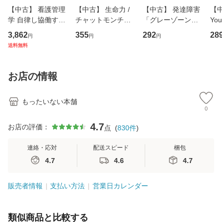
【中古】 看護管理
【中古】 生命力 /
【中古】 発達障害
【中
学 自律し協働する
チャットモンチー /
「グレーゾーン」
You
専門職の看護マネ
キューンレコード
その正しい理解と
のがか
3,862
355
292
28
円
円
円
ジメントスキル 改
[CD]【メール便送
克服法 (SB新書 57
【
送料無料
訂第3版 (看護学テ
料無料】
2) / 岡田尊司 / Ｓ
料
キストNiCE) / 手島
Ｂクリエイティブ
恵 藤本幸三 / 南江
[新書]【メール便送
お店の情報
堂 [単行
料無料】
もったいない本舗
0
4.7
お店の評価：
点
(
830
件
)
連絡・応対
配送スピード
梱包
4.7
4.6
4.7
販売者情報
支払い方法
営業日カレンダー
類似商品と比較する