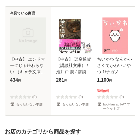
今見ている商品
【中古】 エンドマ
【中古】 架空通貨
ちいかわ なんか小
ークじゃ終わらな
（講談社文庫） /
さくてかわいいや
い （キャラ文庫）
池井戸 潤 / 講談社
つ 1/ナガノ
/ 剛 しいら / 徳間
[文庫]【メール便送
434
261
1,100
円
円
円
書店 [文庫]【メー
料無料】
ル便送料無料】
送料無料
(0)
(0)
(0)
もったいない本舗
もったいない本舗
bookfan au PAY マ
ーケット店
お店のカテゴリから商品を探す