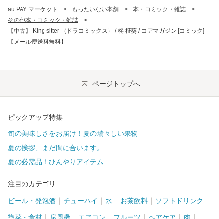
au PAY マーケット
>
もったいない本舗
>
本・コミック・雑誌
>
その他本・コミック・雑誌
>
【中古】 King sitter （ドラコミックス） / 柊 柾葵 / コアマガジン [コミック]
【メール便送料無料】
ページトップへ
ピックアップ特集
旬の美味しさをお届け！夏の瑞々しい果物
夏の挨拶、まだ間に合います。
夏の必需品！ひんやりアイテム
注目のカテゴリ
ビール・発泡酒
チューハイ
水
お茶飲料
ソフトドリンク
惣菜・食材
扇風機
エアコン
フルーツ
ヘアケア
肉