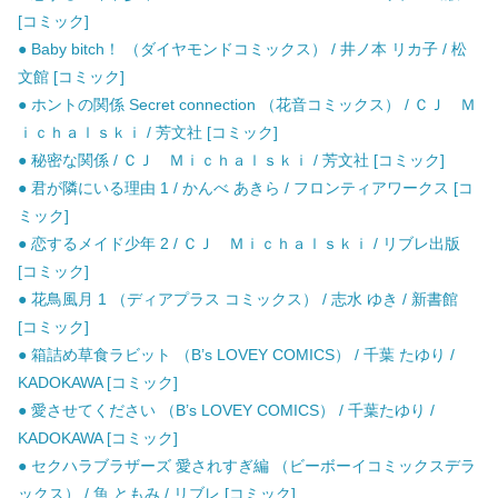
[コミック]
● Baby bitch！ （ダイヤモンドコミックス） / 井ノ本 リカ子 / 松
文館 [コミック]
● ホントの関係 Secret connection （花音コミックス） / ＣＪ Ｍ
ｉｃｈａｌｓｋｉ / 芳文社 [コミック]
● 秘密な関係 / ＣＪ Ｍｉｃｈａｌｓｋｉ / 芳文社 [コミック]
● 君が隣にいる理由 1 / かんべ あきら / フロンティアワークス [コ
ミック]
● 恋するメイド少年 2 / ＣＪ Ｍｉｃｈａｌｓｋｉ / リブレ出版
[コミック]
● 花鳥風月 1 （ディアプラス コミックス） / 志水 ゆき / 新書館
[コミック]
● 箱詰め草食ラビット （B’s LOVEY COMICS） / 千葉 たゆり /
KADOKAWA [コミック]
● 愛させてください （B’s LOVEY COMICS） / 千葉たゆり /
KADOKAWA [コミック]
● セクハラブラザーズ 愛されすぎ編 （ビーボーイコミックスデラ
ックス） / 魚 ともみ / リブレ [コミック]