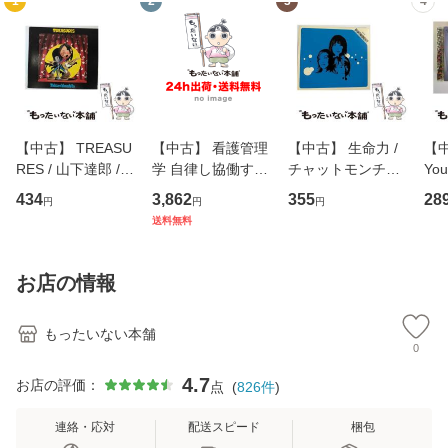
1
2
3
4
【中古】 TREASU
【中古】 看護管理
【中古】 生命力 /
【中
RES / 山下達郎 /
学 自律し協働する
チャットモンチー /
You
イーストウエス
専門職の看護マネ
キューンレコード
のがか
434
3,862
355
28
円
円
円
ト・ジャパン [CD]
ジメントスキル 改
[CD]【メール便送
【
送料無料
【メール便送料無
訂第3版 (看護学テ
料無料】
料
料】
キストNiCE) / 手島
恵 藤本幸三 / 南江
お店の情報
堂 [単行
もったいない本舗
0
4.7
お店の評価：
点
(
826
件
)
連絡・応対
配送スピード
梱包