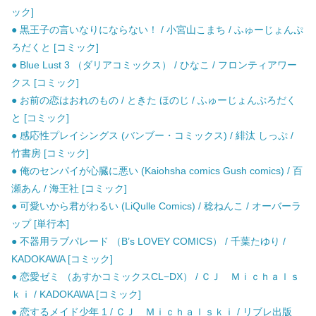
ック]
● 黒王子の言いなりにならない！ / 小宮山こまち / ふゅーじょんぷ
ろだくと [コミック]
● Blue Lust 3 （ダリアコミックス） / ひなこ / フロンティアワー
クス [コミック]
● お前の恋はおれのもの / ときた ほのじ / ふゅーじょんぷろだく
と [コミック]
● 感応性プレイシングス (バンブー・コミックス) / 緋汰 しっぷ /
竹書房 [コミック]
● 俺のセンパイが心臓に悪い (Kaiohsha comics Gush comics) / 百
瀬あん / 海王社 [コミック]
● 可愛いから君がわるい (LiQulle Comics) / 稔ねんこ / オーバーラ
ップ [単行本]
● 不器用ラブパレード （B’s LOVEY COMICS） / 千葉たゆり /
KADOKAWA [コミック]
● 恋愛ゼミ （あすかコミックスCL−DX） / ＣＪ Ｍｉｃｈａｌｓ
ｋｉ / KADOKAWA [コミック]
● 恋するメイド少年 1 / ＣＪ Ｍｉｃｈａｌｓｋｉ / リブレ出版