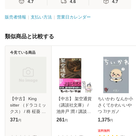
4.7
4.6
4.7
販売者情報
支払い方法
営業日カレンダー
類似商品と比較する
今見ている商品
【中古】 King
【中古】 架空通貨
ちいかわ なんか小
sitter （ドラコミッ
（講談社文庫） /
さくてかわいいや
クス） / 柊 柾葵 /
池井戸 潤 / 講談社
つ 7/ナガノ
コアマガジン [コミ
[文庫]【メール便送
371
261
1,375
円
円
円
ック]【メール便送
料無料】
料無料】
送料無料