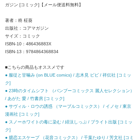
ガジン [コミック]【メール便送料無料】
著者：柊 柾葵
出版社：コアマガジン
サイズ：コミック
ISBN-10：486436883X
ISBN-13：9784864368834
■こちらの商品もオススメです
● 服従と甘噛み (on BLUE comics) / 志木見 ビビ / 祥伝社 [コミッ
ク]
● 23時のタイムシフト （バンブーコミックス 麗人セレクション）
/ あがた 愛 / 竹書房 [コミック]
● サヴィル・ロウの誘惑 （マーブルコミックス） / イノセ / 東京
漫画社 [コミック]
● スノーホワイトの毒に染む / 緋汰しっぷ / ブライト出版 [コミッ
ク]
● 臆恋エスケープ （花音コミックス） / 千葉たゆり / 芳文社 [コミ