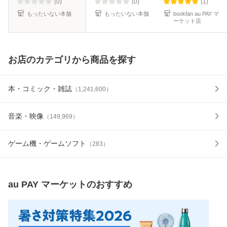
(0)
(0)
(1)
もったいない本舗
もったいない本舗
bookfan au PAY マ
ーケット店
お店のカテゴリから商品を探す
本・コミック・雑誌
（
1,241,600
）
音楽・映像
（
149,969
）
ゲーム機・ゲームソフト
（
283
）
au PAY マーケット
のおすすめ