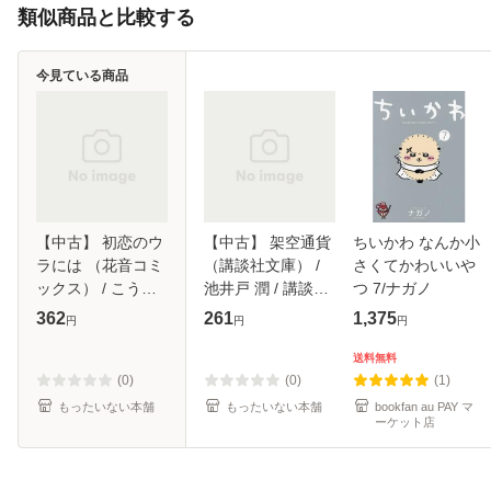
類似商品と比較する
今見ている商品
【中古】 初恋のウ
【中古】 架空通貨
ちいかわ なんか小
ラには （花音コミ
（講談社文庫） /
さくてかわいいや
ックス） / こうじ
池井戸 潤 / 講談社
つ 7/ナガノ
ま奈月 / 芳文社 [コ
[文庫]【メール便送
362
261
1,375
円
円
円
ミック]【メール便
料無料】
送料無料】
送料無料
(0)
(0)
(1)
もったいない本舗
もったいない本舗
bookfan au PAY マ
ーケット店