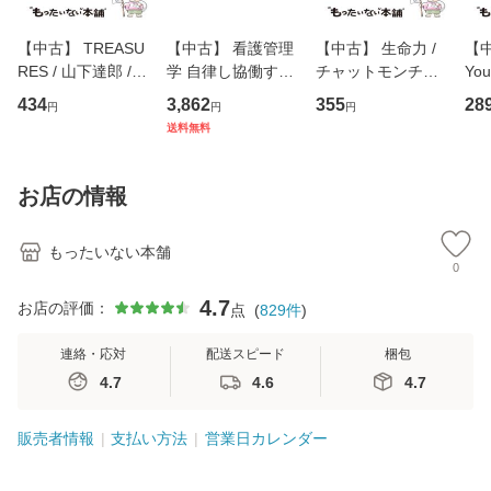
【中古】 TREASU
【中古】 看護管理
【中古】 生命力 /
【中
RES / 山下達郎 /
学 自律し協働する
チャットモンチー /
You
イーストウエス
専門職の看護マネ
キューンレコード
のがか
434
3,862
355
28
円
円
円
ト・ジャパン [CD]
ジメントスキル 改
[CD]【メール便送
【
送料無料
【メール便送料無
訂第3版 (看護学テ
料無料】
料
料】
キストNiCE) / 手島
恵 藤本幸三 / 南江
お店の情報
堂 [単行
もったいない本舗
0
4.7
お店の評価：
点
(
829
件
)
連絡・応対
配送スピード
梱包
4.7
4.6
4.7
販売者情報
支払い方法
営業日カレンダー