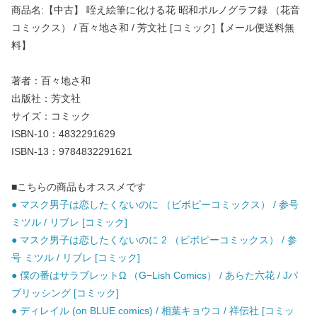
商品名:【中古】 咥え絵筆に化ける花 昭和ポルノグラフ録 （花音
コミックス） / 百々地さ和 / 芳文社 [コミック]【メール便送料無
料】
著者：百々地さ和
出版社：芳文社
サイズ：コミック
ISBN-10：4832291629
ISBN-13：9784832291621
■こちらの商品もオススメです
● マスク男子は恋したくないのに （ビボピーコミックス） / 参号
ミツル / リブレ [コミック]
● マスク男子は恋したくないのに 2 （ビボピーコミックス） / 参
号 ミツル / リブレ [コミック]
● 僕の番はサラブレットΩ （G−Lish Comics） / あらた六花 / Jパ
ブリッシング [コミック]
● ディレイル (on BLUE comics) / 相葉キョウコ / 祥伝社 [コミッ