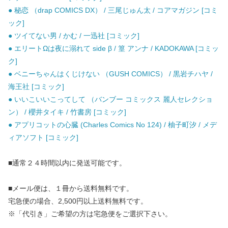
● 秘恋 （drap COMICS DX） / 三尾じゅん太 / コアマガジン [コミ
ック]
● ツイてない男 / かむ / 一迅社 [コミック]
● エリートΩは夜に溺れて side β / 篁 アンナ / KADOKAWA [コミッ
ク]
● ベニーちゃんはくじけない （GUSH COMICS） / 黒岩チハヤ /
海王社 [コミック]
● いいこいいこってして （バンブー コミックス 麗人セレクショ
ン） / 櫻井タイキ / 竹書房 [コミック]
● アプリコットの心臓 (Charles Comics No 124) / 柚子町汐 / メデ
ィアソフト [コミック]
■通常２４時間以内に発送可能です。
■メール便は、１冊から送料無料です。
宅急便の場合、2,500円以上送料無料です。
※「代引き」ご希望の方は宅急便をご選択下さい。