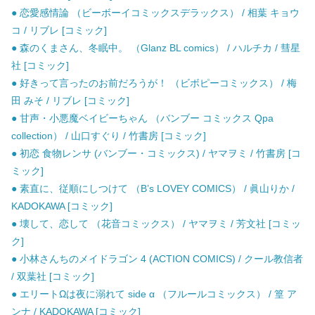
● 恋愛感情論 （ビーボーイコミックスデラックス） / 相葉 キョウ
コ / リブレ [コミック]
● 森のくまさん、冬眠中。 （Glanz BL comics） / ハルチカ / 彗星
社 [コミック]
● 好きって言ったのお前だろうが！ （ビボピーコミックス） / 梅
田 みそ / リブレ [コミック]
● 甘声・小悪魔ベイビーちゃん （バンブー コミックス Qpa
collection） / 山口すぐり / 竹書房 [コミック]
● 初恋 食物レンサ (バンブー・コミックス) / ヤマヲミ / 竹書房 [コ
ミック]
● 素直に、従順にしつけて （B’s LOVEY COMICS） / 眞山りか /
KADOKAWA [コミック]
● 壊して、恋して （花音コミックス） / ヤマヲミ / 芳文社 [コミッ
ク]
● 小林さんちのメイドラゴン 4 (ACTION COMICS) / クール教信者
/ 双葉社 [コミック]
● エリートΩは夜に溺れて side α （フルールコミックス） / 篁 ア
ンナ / KADOKAWA [コミック]