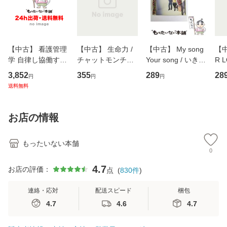
【中古】 看護管理
【中古】 生命力 /
【中古】 My song
【中
学 自律し協働する
チャットモンチー /
Your song / いきも
R 
専門職の看護マネ
キューンレコード
のがかり / [CD]
産限
3,852
355
289
28
円
円
円
ジメントスキル 改
[CD]【メール便送
【メール便送料無
翔太
送料無料
訂第3版 (看護学テ
料無料】
料】
[C
キストNiCE) / 手島
料
恵 藤本幸三 / 南江
お店の情報
堂 [単行
もったいない本舗
0
4.7
お店の評価：
点
(
830
件
)
連絡・応対
配送スピード
梱包
4.7
4.6
4.7