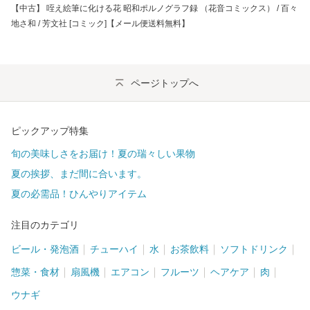
【中古】 咥え絵筆に化ける花 昭和ポルノグラフ録 （花音コミックス） / 百々
地さ和 / 芳文社 [コミック]【メール便送料無料】
ページトップへ
ピックアップ特集
旬の美味しさをお届け！夏の瑞々しい果物
夏の挨拶、まだ間に合います。
夏の必需品！ひんやりアイテム
注目のカテゴリ
ビール・発泡酒
チューハイ
水
お茶飲料
ソフトドリンク
惣菜・食材
扇風機
エアコン
フルーツ
ヘアケア
肉
ウナギ