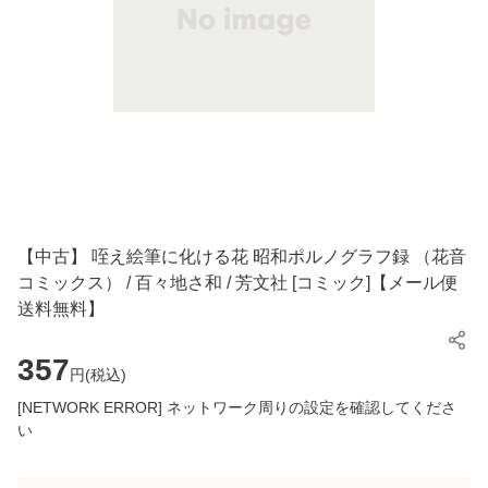
【中古】 咥え絵筆に化ける花 昭和ポルノグラフ録 （花音
コミックス） / 百々地さ和 / 芳文社 [コミック]【メール便
送料無料】
357
円(
税込
)
[NETWORK ERROR] ネットワーク周りの設定を確認してくださ
い