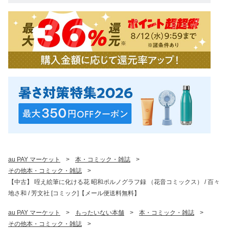
au PAY マーケット
>
本・コミック・雑誌
>
その他本・コミック・雑誌
>
【中古】 咥え絵筆に化ける花 昭和ポルノグラフ録 （花音コミックス） / 百々
地さ和 / 芳文社 [コミック]【メール便送料無料】
au PAY マーケット
>
もったいない本舗
>
本・コミック・雑誌
>
その他本・コミック・雑誌
>