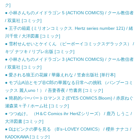
ク]
● 小林さんちのメイドラゴン 5 (ACTION COMICS) / クール教信者
/ 双葉社 [コミック]
● 王子の箱庭 (ミリオンコミックス. Hertz series number 121) / 緒
川千世 / 大洋図書 [コミック]
● 雪村せんせいとケイくん （ビーボーイコミックスデラックス） /
キヅ ナツキ / リブレ出版 [コミック]
● 小林さんちのメイドラゴン 3 (ACTION COMICS) / クール教信者
/ 双葉社 [コミック]
● 愛される狼王の花嫁 / 華藤えれな / 笠倉出版社 [単行本]
● モブ山A治とモブ谷C郎の華麗なる日常への挑戦 （バンブーコミ
ックス 麗人uno！） / 吾妻香夜 / 竹書房 [コミック]
● 簡易的パーバートロマンス 2 (EYES COMICS.Bloom) / 赤原ねぐ
瀬森菜々子 / ホーム社 [コミック]
● つつぬけ。 （H＆C Comics ihr HertZシリーズ） / 鹿乃 しうこ /
大洋図書 [コミック]
● Ωはピンクの夢を見る （B’s−LOVEY COMICS） / 櫻井 ナナコ /
KADOKAWA [コミック]