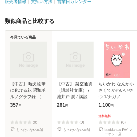
販売者情報
支払い方法
営業日カレンダー
類似商品と比較する
今見ている商品
【中古】 咥え絵筆
【中古】 架空通貨
ちいかわ なんか小
に化ける花 昭和ポ
（講談社文庫） /
さくてかわいいや
ルノグラフ録 （花
池井戸 潤 / 講談社
つ 1/ナガノ
音コミックス） /
[文庫]【メール便送
357
261
1,100
円
円
円
百々地さ和 / 芳文
料無料】
社 [コミック]【メ
送料無料
ール便送料無料】
(0)
(0)
(0)
もったいない本舗
もったいない本舗
bookfan au PAY マ
ーケット店