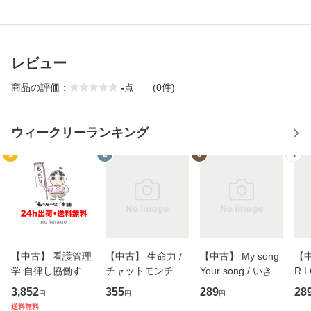
レビュー
商品の評価：
-
点
(0件)
ウィークリーランキング
1
2
3
4
【中古】 看護管理
【中古】 生命力 /
【中古】 My song
【中
学 自律し協働する
チャットモンチー /
Your song / いきも
R 
専門職の看護マネ
キューンレコード
のがかり / [CD]
産限
3,852
355
289
28
円
円
円
ジメントスキル 改
[CD]【メール便送
【メール便送料無
翔太
送料無料