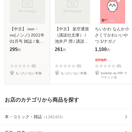
【中古】 non・
【中古】 架空通貨
ちいかわ なんか小
no(ノンノ) 2021年
（講談社文庫） /
さくてかわいいや
01月号 雑誌 / 集英
池井戸 潤 / 講談社
つ 1/ナガノ
社 [雑誌]【メール
[文庫]【メール便送
295
261
1,100
円
円
円
便送料無料】
料無料】
送料無料
(0)
(0)
(0)
もったいない本舗
もったいない本舗
bookfan au PAY マ
ーケット店
お店のカテゴリから商品を探す
本・コミック・雑誌
（
1,262,623
）