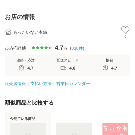
訂第3版 (看護学テ
料無料】
料】
[C
キストNiCE) / 手島
料
恵 藤本幸三 / 南江
お店の情報
堂 [単行
もったいない本舗
0
4.7
お店の評価：
点
(
830
件
)
連絡・応対
配送スピード
梱包
4.7
4.6
4.7
販売者情報
支払い方法
営業日カレンダー
類似商品と比較する
今見ている商品