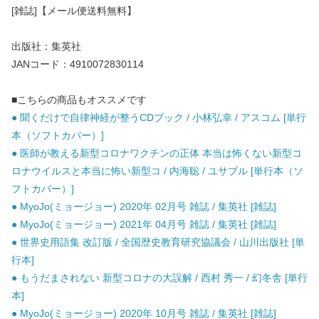
[雑誌]【メール便送料無料】
出版社：集英社
JANコード：4910072830114
■こちらの商品もオススメです
● 聞くだけで自律神経が整うCDブック / 小林弘幸 / アスコム [単行
本（ソフトカバー）]
● 医師が教える新型コロナワクチンの正体 本当は怖くない新型コ
ロナウイルスと本当に怖い新型コ / 内海聡 / ユサブル [単行本（ソ
フトカバー）]
● MyoJo(ミョージョー) 2020年 02月号 雑誌 / 集英社 [雑誌]
● MyoJo(ミョージョー) 2021年 04月号 雑誌 / 集英社 [雑誌]
● 世界史用語集 改訂版 / 全国歴史教育研究協議会 / 山川出版社 [単
行本]
● もうだまされない 新型コロナの大誤解 / 西村 秀一 / 幻冬舎 [単行
本]
● MyoJo(ミョージョー) 2020年 10月号 雑誌 / 集英社 [雑誌]