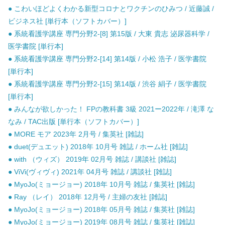
● こわいほどよくわかる新型コロナとワクチンのひみつ / 近藤誠 /
ビジネス社 [単行本（ソフトカバー）]
● 系統看護学講座 専門分野2-[8] 第15版 / 大東 貴志 泌尿器科学 /
医学書院 [単行本]
● 系統看護学講座 専門分野2-[14] 第14版 / 小松 浩子 / 医学書院
[単行本]
● 系統看護学講座 専門分野2-[15] 第14版 / 渋谷 絹子 / 医学書院
[単行本]
● みんなが欲しかった！ FPの教科書 3級 2021ー2022年 / 滝澤 な
なみ / TAC出版 [単行本（ソフトカバー）]
● MORE モア 2023年 2月号 / 集英社 [雑誌]
● duet(デュエット) 2018年 10月号 雑誌 / ホーム社 [雑誌]
● with （ウィズ） 2019年 02月号 雑誌 / 講談社 [雑誌]
● ViVi(ヴィヴィ) 2021年 04月号 雑誌 / 講談社 [雑誌]
● MyoJo(ミョージョー) 2018年 10月号 雑誌 / 集英社 [雑誌]
● Ray （レイ） 2018年 12月号 / 主婦の友社 [雑誌]
● MyoJo(ミョージョー) 2018年 05月号 雑誌 / 集英社 [雑誌]
● MyoJo(ミョージョー) 2019年 08月号 雑誌 / 集英社 [雑誌]