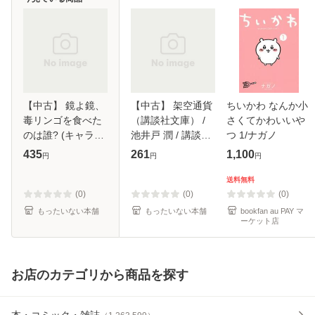
【中古】 鏡よ鏡、
【中古】 架空通貨
ちいかわ なんか小
毒リンゴを食べた
（講談社文庫） /
さくてかわいいや
のは誰? (キャラ文
池井戸 潤 / 講談社
つ 1/ナガノ
庫 こ4-4) / 小中大
[文庫]【メール便送
435
261
1,100
円
円
円
豆 / 徳間書店 [文
料無料】
庫]【メール便送料
送料無料
無料】
(0)
(0)
(0)
もったいない本舗
もったいない本舗
bookfan au PAY マ
ーケット店
お店のカテゴリから商品を探す
本・コミック・雑誌