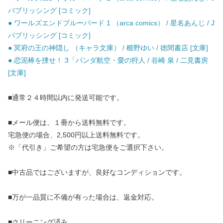
パブリッシング [コミック]
● ワールズエンドブルーバード 1 （arca comics） / 星名あんじ / J
パブリッシング [コミック]
● 冥府の王の神隠し （キャラ文庫） / 櫛野ゆい / 徳間書店 [文庫]
● 恋泥棒を捜せ！ 3「パンダ航空・愛の狩人 / 谷崎 泉 / 二見書房
[文庫]
■通常２４時間以内に発送可能です。
■メール便は、１冊から送料無料です。
宅急便の場合、2,500円以上送料無料です。
※「代引き」ご希望の方は宅急便をご選択下さい。
■中古品ではございますが、良好なコンディションです。
■万が一品質に不備が有った場合は、返金対応。
■クリーニング済み。