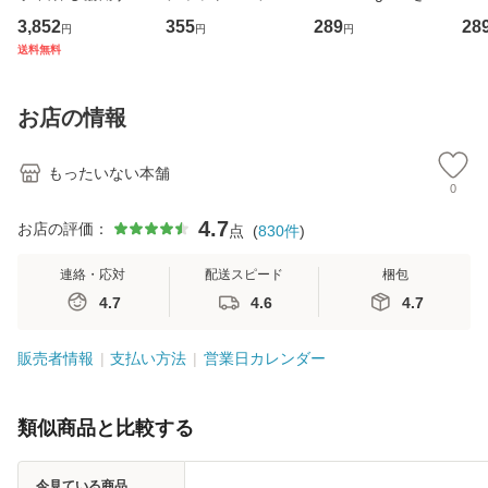
専門職の看護マネ
キューンレコード
のがかり / [CD]
産限
3,852
355
289
28
円
円
円
ジメントスキル 改
[CD]【メール便送
【メール便送料無
翔太
送料無料
訂第3版 (看護学テ
料無料】
料】
[C
キストNiCE) / 手島
料
恵 藤本幸三 / 南江
お店の情報
堂 [単行
もったいない本舗
0
4.7
お店の評価：
点
(
830
件
)
連絡・応対
配送スピード
梱包
4.7
4.6
4.7
販売者情報
支払い方法
営業日カレンダー
類似商品と比較する
今見ている商品