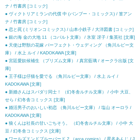
ナ / 竹書房 [コミック]
● ヴィクトリアミランの代償 中 (バンブー・コミックス) / 篁アン
ナ / 竹書房 [コミック]
● 恋と罠 (ミリオンコミックス) / 山本小鉄子 / 大洋図書 [コミック]
● 銀の海 金の大地 11 （コバルト文庫） / 氷室 冴子 / 集英社 [文庫]
● 天使は野獣の花嫁 パーフェクト・ウェディング （角川ルビー文
庫） / 水上 ルイ / KADOKAWA [文庫]
● 宮廷愛奴候補生 （プリズム文庫） / 真宮藍璃 / オークラ出版 [文
庫]
● 王子様は仔猫を愛でる （角川ルビー文庫） / 水上 ルイ /
KADOKAWA [文庫]
● 新婚さんはスパダリ同士！ （幻冬舎ルチル文庫） / 小中 大豆、
せら / 幻冬舎コミックス [文庫]
● 婚活男子のおいしい初恋 （角川ルビー文庫） / 塩山 オーロラ /
KADOKAWA [文庫]
● 狼くんは社長の甘いごちそう。 （幻冬舎ルチル文庫） / 小中 大
豆 / 幻冬舎コミックス [文庫]
● ワールズエンドブルーバード 2 （arca comics） / 星名あんじ / J