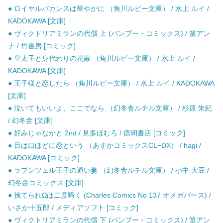
● ロイヤルバカンスは華やかに （角川ルビー文庫） / 水上 ルイ /
KADOKAWA [文庫]
● ヴィクトリアミランの代償 上 (バンブー・コミックス) / 篁アン
ナ / 竹書房 [コミック]
● 皇太子と身代わりの花嫁 （角川ルビー文庫） / 水上 ルイ /
KADOKAWA [文庫]
● 王子様と恋したら （角川ルビー文庫） / 水上 ルイ / KADOKAWA
[文庫]
● 泣いてもいいよ、ここでなら （幻冬舎ルチル文庫） / 杉原 朱紀
/ 幻冬舎 [文庫]
● 好みじゃなかと 2nd / 見多ほむろ / 徳間書店 [コミック]
● 目は口ほどに恋という （あすかコミックスCL−DX） / hagi /
KADOKAWA [コミック]
● ラプンツェル王子の通い妻 （幻冬舎ルチル文庫） / 小中 大豆 /
幻冬舎コミックス [文庫]
● 捨てられΩは二度啼く (Charles Comics No 137 オメガバース) /
いさか十五郎 / メディアソフト [コミック]
● ヴィクトリアミランの代償 下 (バンブー・コミックス) / 篁アン