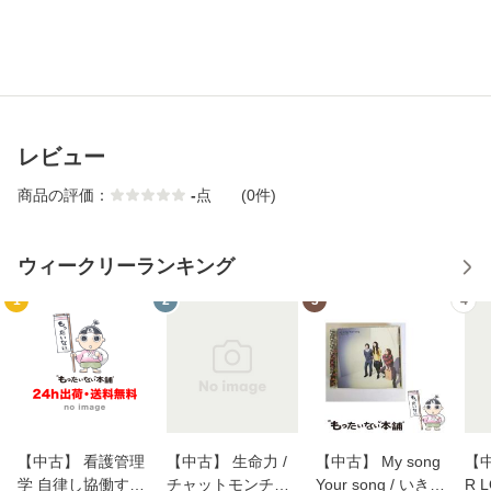
レビュー
商品の評価：
-
点
(0件)
ウィークリーランキング
1
2
3
4
【中古】 看護管理
【中古】 生命力 /
【中古】 My song
【中
学 自律し協働する
チャットモンチー /
Your song / いきも
R 