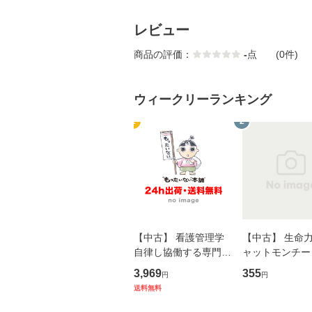
レビュー
商品の評価：
-
点
(0件)
ウィークリーランキング
1
2
【中古】 看護管理学
【中古】 生命力 
自律し協働する専門職
ャットモンチー 
の看護マネジメントス
ーンレコード [C
3,969
355
円
円
キル 改訂第3版 (看護
【メール便送料
送料無料
学テキストNiCE) / 手
島恵 藤本幸三 / 南江