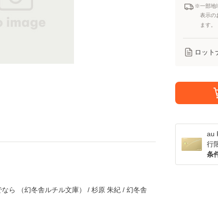
※一部地
表示の
ます。
ロット
a
行
条
ら （幻冬舎ルチル文庫） / 杉原 朱紀 / 幻冬舎