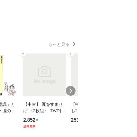
もっと見る
6
7
8
意識」と
【中古】 耳をすませ
【中古】 知識ゼロで
【中古】
 脳の来
ば 〈2枚組〉 [DVD] /
も2時間で決算書が読
プロデュー
誤 （講
ブエナ・ビスタ・ホー
めるようになる！ 会
OX] / バ
2,852
253
2,335
円
円
円
） / 下条
ム・エンターテイメン
計超入門！ / 佐伯 良
【メール
送料無料
 [新書]
ト [DVD]【メール便送
隆 / 高橋書店 [単行本
送料無料】
料無料】
（ソフトカバー）]