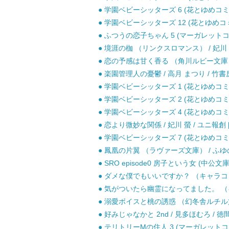
● 学園ベビーシッターズ 6 (花とゆめコミック
● 学園ベビーシッターズ 12 (花とゆめコミ
● ふつうの恋子ちゃん 5 (マーガレットコミ
● 境涯の枷 （リンクスロマンス） / 妃川 
● 恋の予感は甘く香る （角川ルビー文庫） / 
● 楽園管理人の憂鬱 / 高月 まつり / 竹書房
● 学園ベビーシッターズ 1 (花とゆめコミック
● 学園ベビーシッターズ 2 (花とゆめコミック
● 学園ベビーシッターズ 4 (花とゆめコミック
● 恋より微妙な関係 / 妃川 螢 / ユニ報創 
● 学園ベビーシッターズ 7 (花とゆめコミック
● 鳳凰の片翼 （ラヴァーズ文庫） / ふゆの 
● SRO episode0 房子という女 (中公文庫
● ダメな僕でもいいですか？ （キャラコミッ
● 気がついたら幽霊になってました。 （キャ
● 溺愛ボイスと桃の誘惑 （幻冬舎ルチル文庫）
● 好みじゃなかと 2nd / 見多ほむろ / 徳
● テリトリーMの住人 3 (マーガレットコミ