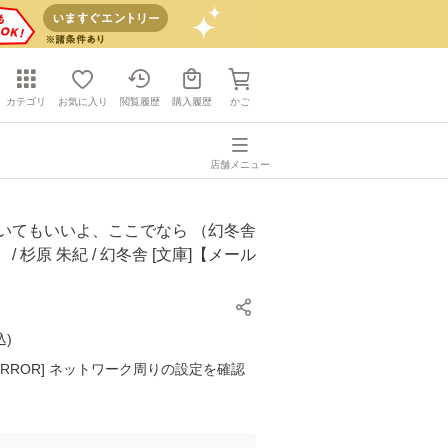
カテゴリ
お気に入り
閲覧履歴
購入履歴
かご
店舗メニュー
泣いてもいいよ、ここでなら （幻冬舎
/ 杉原 朱紀 / 幻冬舎 [文庫]【メール
】
込
)
K ERROR] ネットワーク周りの設定を確認