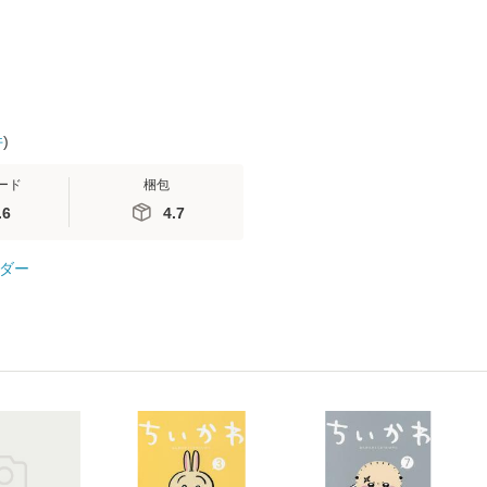
件
)
ード
梱包
.6
4.7
ダー