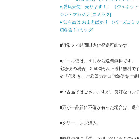
● 愛玩天使、売ります！！ （ジュネットコ
ジン・マガジン [コミック]
● 知らぬは おまえばかり （バーズコミッ
幻冬舎 [コミック]
■通常２４時間以内に発送可能です。
■メール便は、１冊から送料無料です。
宅急便の場合、2,500円以上送料無料で
※「代引き」ご希望の方は宅急便をご選
■中古品ではございますが、良好なコン
■万が一品質に不備が有った場合は、返
■クリーニング済み。
■商品画像に「帯」が付いているものが