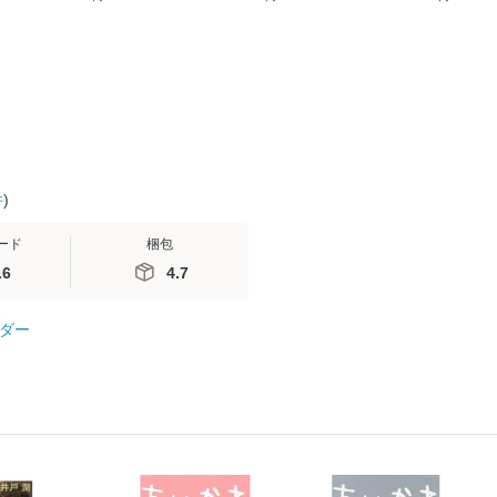
(看護
【メール便送料無料】
送料無料】
ミリヤ / [CD]【メール
 / 手
便送料無料
 南江
件
)
ード
梱包
.6
4.7
ダー