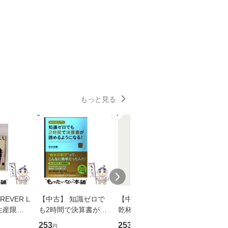
もっと見る
6
7
8
EVER L
【中古】 知識ゼロで
【中古】 ウインクで
【中古】
生産限定
も2時間で決算書が読
乾杯 (ノン・ポシェッ
春文庫） /
翔太×加藤
めるようになる！ 会
ト) / 東野圭吾 / 祥伝
文藝春秋 
253
253
262
円
円
円