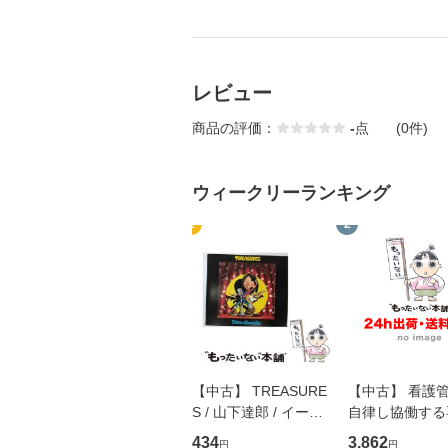
レビュー
商品の評価：
-
点
(0件)
ウィークリーランキング
1
2
【中古】 TREASURE
【中古】 看護
S / 山下達郎 / イース
自律し協働する
トウエスト・ジャパン
の看護マネジメ
434
3,862
円
円