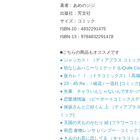
著者：あめのジジ
出版社：芳文社
サイズ：コミック
ISBN-10：4832291475
ISBN-13：9784832291478
■こちらの商品もオススメです
● ジャッカス！ （ディアプラス コミックス
● 幼なじみハニーリミテッド (LiQulle Co
● 仮カレ！ ！ （ドラコミックス） / 高城
● 23：45 Re； / 緒花 / 一迅社 [コミック]
● 先輩、チャラいんじゃないんですかっ!? 
● 恋愛感情論 （ビーボーイコミックスデラッ
● 保坂さんと三好くん 上 （ディアプラス 
ミック]
● 天国の犬ものがたり 続 (フラワーコミック
● 初恋 食物レンサ (バンブー・コミックス) 
● きみのお尻に恋してる （キャラコミックス