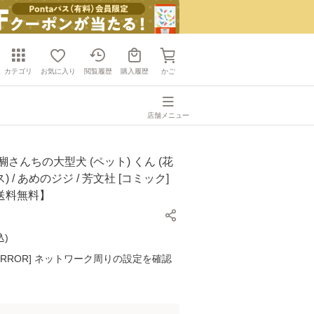
カテゴリ
お気に入り
閲覧履歴
購入履歴
かご
店舗メニュー
醐さんちの大型犬 (ペット) くん (花
 / あめのジジ / 芳文社 [コミック]
送料無料】
込
)
K ERROR] ネットワーク周りの設定を確認