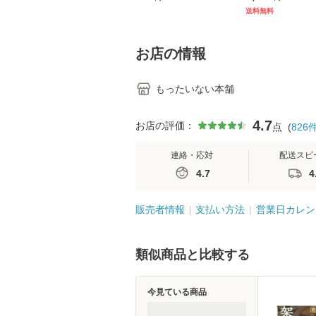
[CD]【メール便送料無
キル 改訂第3版 
送料無料
料】
学テキストNiCE)
島恵 藤本幸三 /
堂 [単行
お店の情報
もったいない本舗
4.7
お店の評価：
点
(
826
連絡・応対
配送スピ
4.7
4
販売者情報
支払い方法
営業日カレン
類似商品と比較する
今見ている商品