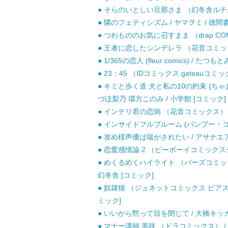
● そらのいとしい旦那さま （幻冬舎ルチル文
● 隣のフェティシズム / ヤマヲミ / 徳間
● つわもののお気に召すまま （drap COM
● 王者に恋したシンデレラ （花音コミックス
● 1/365の恋人 (fleur comics) / た
● 23：45 （IDコミックス gateauコミッ
● キミと歩く道 犬と私の10の約束 (ちゃ
づほ梨乃 環方このみ / 小学館 [コミック]
● インテリ君の恋病 （花音コミックス） / 
● インサイドフルブルーム (バンブー・コミッ
● 攻め様声優は喘がされたい / アサナエア
● 恋愛感情論 2 （ビーボーイコミックスデ
● めくるめくハイライト （バーズコミック
幻冬舎 [コミック]
● 奴隷猫 （ジュネットコミックス ピアスシ
ミック]
● いいから黙って目を閉じて / 大橋キッカ 
● マナー講師 黒咲 （ドラコミックス） / 