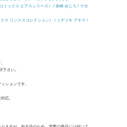
ミックス ピアスシリーズ） / 灰崎 めじろ / マガ
クス リンクスコレクション） / ミナヅキ アキラ /
す。
択下さい。
ディションです。
金対応。
ありますが、中古品のため、実際の商品には付いて