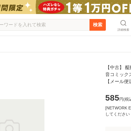
検索
詳細検索
【中古】 醍
音コミックス)
【メール便
585
円(
税
[NETWOR
してください