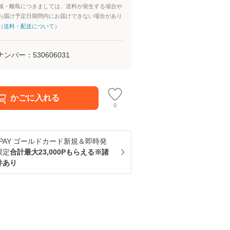
域・離島につきましては、送料が発生する場合や
お届け予定日期間内にお届けできない場合があり
（
送料・配送について
）
ナンバー：
530606031
かごに入れる
0
u PAY ゴールドカード新規＆即時発
限定
合計最大23,000Pもらえる※諸
件あり