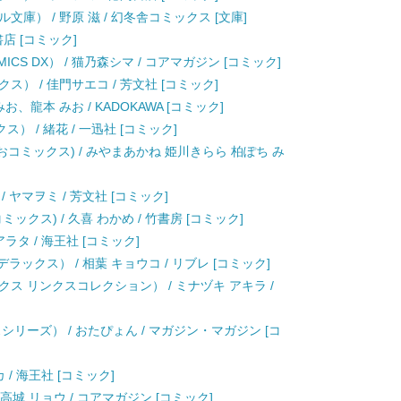
庫） / 野原 滋 / 幻冬舎コミックス [文庫]
書店 [コミック]
ICS DX） / 猫乃森シマ / コアマガジン [コミック]
） / 佳門サエコ / 芳文社 [コミック]
つもとみお、龍本 みお / KADOKAWA [コミック]
クス） / 緒花 / 一迅社 [コミック]
おコミックス) / みやまあかね 姫川きらら 柏ぽち み
ヤマヲミ / 芳文社 [コミック]
クス) / 久喜 わかめ / 竹書房 [コミック]
ラタ / 海王社 [コミック]
ラックス） / 相葉 キョウコ / リブレ [コミック]
ス リンクスコレクション） / ミナヅキ アキラ /
リーズ） / おたぴょん / マガジン・マガジン [コ
/ 海王社 [コミック]
高城 リョウ / コアマガジン [コミック]