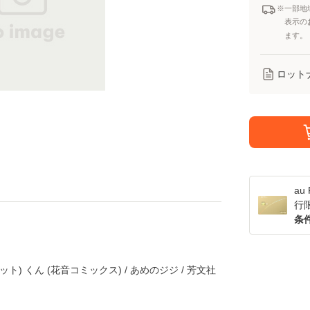
※一部地
表示の
ます。
ロット
a
行
条
ト) くん (花音コミックス) / あめのジジ / 芳文社