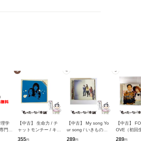
3
4
5
管理学
【中古】 生命力 / チ
【中古】 My song Yo
【中古】 FOR
専門職
ャットモンチー / キュ
ur song / いきものが
OVE（初回
ントス
ーンレコード [CD]
かり / [CD]【メール便
盤） / 清水
355
289
289
円
円
円