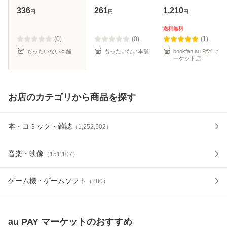
クス） / スカーレ
[文庫]【メール便送
336
261
1,210
円
円
円
ット・ベリ子 / 新
料無料】
書館 [コミック]
送料無料
【メール便送料無
(0)
(0)
(1)
料】
もったいない本舗
もったいない本舗
bookfan au PAY マ
ーケット店
お店のカテゴリから商品を探す
本・コミック・雑誌
（
1,252,502
）
音楽・映像
（
151,107
）
ゲーム機・ゲームソフト
（
280
）
au PAY マーケット
のおすすめ