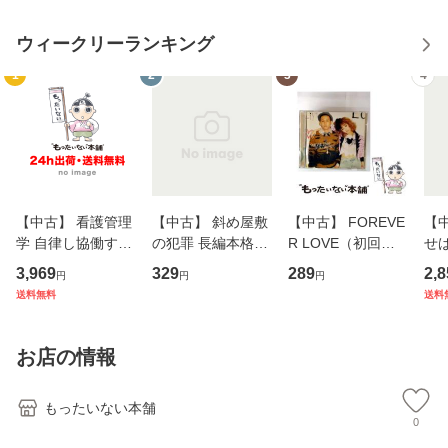
ウィークリーランキング
1
2
3
4
【中古】 看護管理
【中古】 斜め屋敷
【中古】 FOREVE
【
学 自律し協働する
の犯罪 長編本格推
R LOVE（初回生
せば
専門職の看護マネ
理小説 (光文社文
産限定盤） / 清水
VD
3,969
329
289
2,8
円
円
円
ジメントスキル 改
庫) / 島田荘司 / 光
翔太×加藤ミリヤ /
タ
送料無料
送料
訂第3版 (看護学テ
文社 [文庫]【メー
[CD]【メール便送
ター
キストNiCE) / 手島
ル便送料無料】
料無料】
VD
恵 藤本幸三 / 南江
料
お店の情報
堂 [単行
もったいない本舗
0