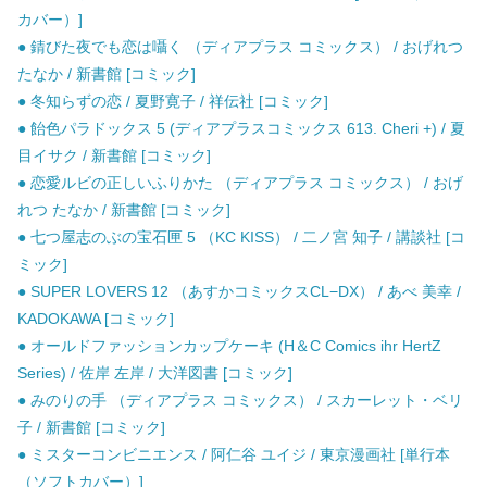
カバー）]
● 錆びた夜でも恋は囁く （ディアプラス コミックス） / おげれつ
たなか / 新書館 [コミック]
● 冬知らずの恋 / 夏野寛子 / 祥伝社 [コミック]
● 飴色パラドックス 5 (ディアプラスコミックス 613. Cheri +) / 夏
目イサク / 新書館 [コミック]
● 恋愛ルビの正しいふりかた （ディアプラス コミックス） / おげ
れつ たなか / 新書館 [コミック]
● 七つ屋志のぶの宝石匣 5 （KC KISS） / 二ノ宮 知子 / 講談社 [コ
ミック]
● SUPER LOVERS 12 （あすかコミックスCL−DX） / あべ 美幸 /
KADOKAWA [コミック]
● オールドファッションカップケーキ (H＆C Comics ihr HertZ
Series) / 佐岸 左岸 / 大洋図書 [コミック]
● みのりの手 （ディアプラス コミックス） / スカーレット・ベリ
子 / 新書館 [コミック]
● ミスターコンビニエンス / 阿仁谷 ユイジ / 東京漫画社 [単行本
（ソフトカバー）]