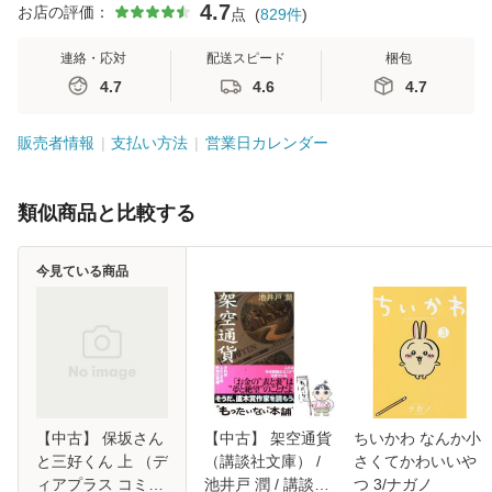
4.7
お店の評価：
点
(
829
件
)
連絡・応対
配送スピード
梱包
4.7
4.6
4.7
販売者情報
支払い方法
営業日カレンダー
類似商品と比較する
今見ている商品
【中古】 保坂さん
【中古】 架空通貨
ちいかわ なんか小
と三好くん 上 （デ
（講談社文庫） /
さくてかわいいや
ィアプラス コミッ
池井戸 潤 / 講談社
つ 3/ナガノ