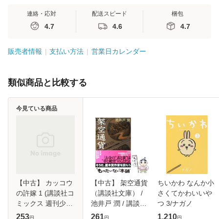
連絡・応対
配送スピード
梱包
4.7
4.6
4.7
販売者情報
支払い方法
営業日カレンダー
類似商品と比較する
今見ている商品
【中古】 カッコウ
【中古】 架空通貨
ちいかわ なんか小
の許嫁 1 (講談社コ
（講談社文庫） /
さくてかわいいや
ミックス 週刊少年
池井戸 潤 / 講談社
つ 3/ナガノ
マガジン) / 吉河美
[文庫]【メール便送
253
261
1,210
円
円
円