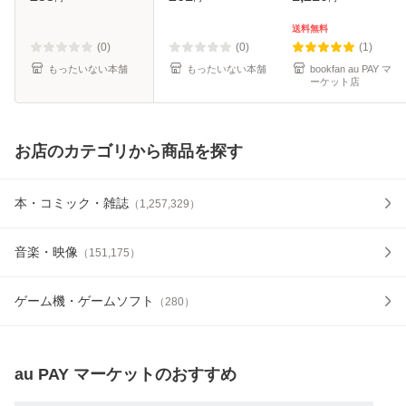
希 / 講談社 [コミッ
料無料】
ク]【メール便送料
送料無料
無料】
(0)
(0)
(1)
もったいない本舗
もったいない本舗
bookfan au PAY マ
ーケット店
お店のカテゴリから商品を探す
本・コミック・雑誌
（
1,257,329
）
音楽・映像
（
151,175
）
ゲーム機・ゲームソフト
（
280
）
au PAY マーケット
のおすすめ