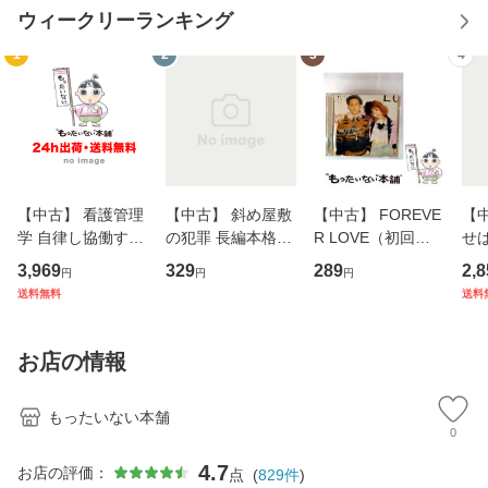
ウィークリーランキング
1
2
3
4
【中古】 看護管理
【中古】 斜め屋敷
【中古】 FOREVE
【
学 自律し協働する
の犯罪 長編本格推
R LOVE（初回生
せば
専門職の看護マネ
理小説 (光文社文
産限定盤） / 清水
VD
3,969
329
289
2,8
円
円
円
ジメントスキル 改
庫) / 島田荘司 / 光
翔太×加藤ミリヤ /
タ
送料無料
送料
訂第3版 (看護学テ
文社 [文庫]【メー
[CD]【メール便送
ター
キストNiCE) / 手島
ル便送料無料】
料無料】
VD
恵 藤本幸三 / 南江
料
お店の情報
堂 [単行
もったいない本舗
0
4.7
お店の評価：
点
(
829
件
)