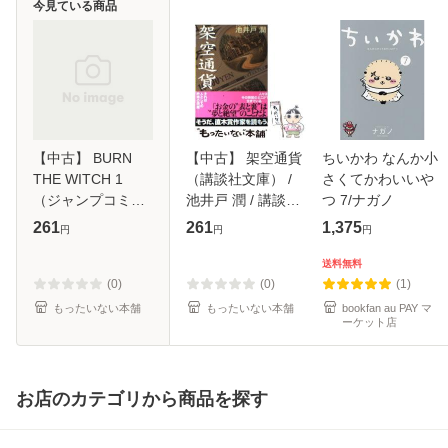
今見ている商品
【中古】 BURN
【中古】 架空通貨
ちいかわ なんか小
THE WITCH 1
（講談社文庫） /
さくてかわいいや
（ジャンプコミッ
池井戸 潤 / 講談社
つ 7/ナガノ
クス） / 久保 帯人
[文庫]【メール便送
261
261
1,375
円
円
円
/ 集英社 [コミック]
料無料】
【メール便送料無
送料無料
料】
(0)
(0)
(1)
もったいない本舗
もったいない本舗
bookfan au PAY マ
ーケット店
お店のカテゴリから商品を探す