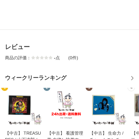
レビュー
商品の評価：
-
点
(0件)
ウィークリーランキング
1
2
3
4
【中古】 TREASU
【中古】 看護管理
【中古】 生命力 /
【中