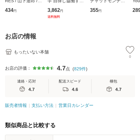
RES / 山下達郎 /
学 自律し協働する
チャットモンチー /
You
イーストウエス
専門職の看護マネ
キューンレコード
のがか
434
3,862
355
28
円
円
円
ト・ジャパン [CD]
ジメントスキル 改
[CD]【メール便送
【
送料無料
【メール便送料無
訂第3版 (看護学テ
料無料】
料
料】
キストNiCE) / 手島
恵 藤本幸三 / 南江
お店の情報
堂 [単行
もったいない本舗
0
4.7
お店の評価：
点
(
829
件
)
連絡・応対
配送スピード
梱包
4.7
4.6
4.7
販売者情報
支払い方法
営業日カレンダー
類似商品と比較する