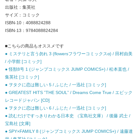
出版社：集英社
サイズ：コミック
ISBN-10：4088824288
ISBN-13：9784088824284
■こちらの商品もオススメです
● ミステリと言う勿れ 3 (flowersフラワーコミックスα) / 田村由美
/ 小学館 [コミック]
● 怪獣8号 1 (ジャンプコミックス JUMP COMICS+) / 松本直也 /
集英社 [コミック]
● ヲタクに恋は難しい 5 / ふじた / 一迅社 [コミック]
● GREATEST HITS ”THE SOUL” / Dreams Come True / エピック
レコードジャパン [CD]
● ヲタクに恋は難しい 6 / ふじた / 一迅社 [コミック]
● 読むだけですっきりわかる日本史 （宝島社文庫） / 後藤 武士 /
宝島社 [文庫]
● SPY×FAMILY 8 (ジャンプコミックス JUMP COMICS+) / 遠藤達