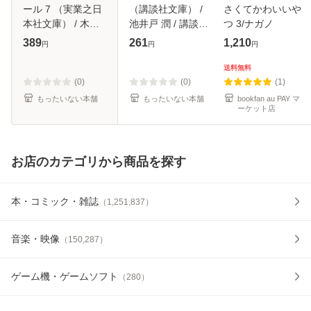
ール 7 （実業之日
（講談社文庫） /
さくてかわいいや
本社文庫） / 木宮
池井戸 潤 / 講談社
つ 3/ナガノ
条太郎 / 実業之日
[文庫]【メール便送
389
261
1,210
円
円
円
本社 [文庫]【メー
料無料】
ル便送料無料】
送料無料
(0)
(0)
(1)
もったいない本舗
もったいない本舗
bookfan au PAY マ
ーケット店
お店のカテゴリから商品を探す
本・コミック・雑誌
（
1,251,837
）
音楽・映像
（
150,287
）
ゲーム機・ゲームソフト
（
280
）