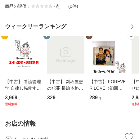
商品の評価：
-
点
(0件)
ウィークリーランキング
1
2
3
4
【中古】 看護管理
【中古】 斜め屋敷
【中古】 FOREVE
【
学 自律し協働する
の犯罪 長編本格推
R LOVE（初回生
せば
専門職の看護マネ
理小説 (光文社文
産限定盤） / 清水
VD
3,969
329
289
2,8
円
円
円
ジメントスキル 改
庫) / 島田荘司 / 光
翔太×加藤ミリヤ /
タ
送料無料
送料
訂第3版 (看護学テ
文社 [文庫]【メー
[CD]【メール便送
ター
キストNiCE) / 手島
ル便送料無料】
料無料】
VD
恵 藤本幸三 / 南江
料
お店の情報
堂 [単行