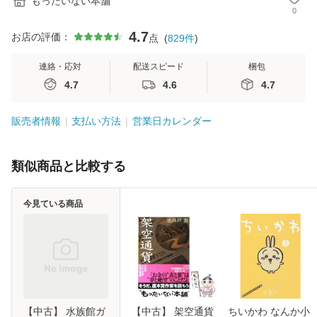
もったいない本舗
0
4.7
お店の評価：
点
(
829
件
)
連絡・応対
配送スピード
梱包
4.7
4.6
4.7
販売者情報
支払い方法
営業日カレンダー
類似商品と比較する
今見ている商品
【中古】 水族館ガ
【中古】 架空通貨
ちいかわ なんか小