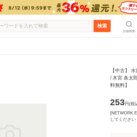
検索
詳細検索
【中古】 水
/ 木宮 条太
料無料】
253
円(
税
[NETWOR
してください