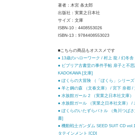
著者：木宮 条太郎
出版社：実業之日本社
サイズ：文庫
ISBN-10：4408553026
ISBN-13：9784408553023
■こちらの商品もオススメです
● 13歳のハローワーク / 村上 龍 / 幻冬舎
● ビブリア古書堂の事件手帖 扉子と不思議
KADOKAWA [文庫]
● ぼくらの大冒険 （「ぼくら」シリーズ） /
● 羊と鋼の森 （文春文庫） / 宮下 奈都 /
● 水族館ガール 2 （実業之日本社文庫） /
● 水族館ガール （実業之日本社文庫） / 木
● ぼくらのいたずらバトル （角川つばさ文庫）
書]
● 機動戦士ガンダム SEED SUIT CD vol.1
タテインメント [CD]