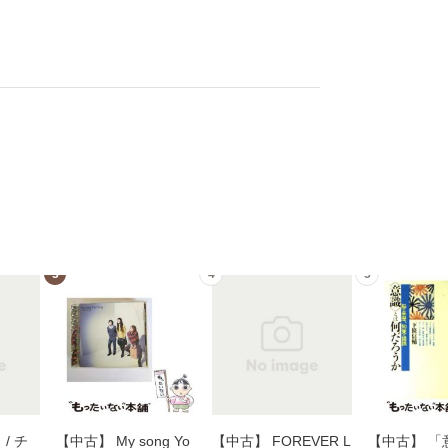
3
4
5
/ チ
【中古】 My song Yo
【中古】 FOREVER L
【中古】 「