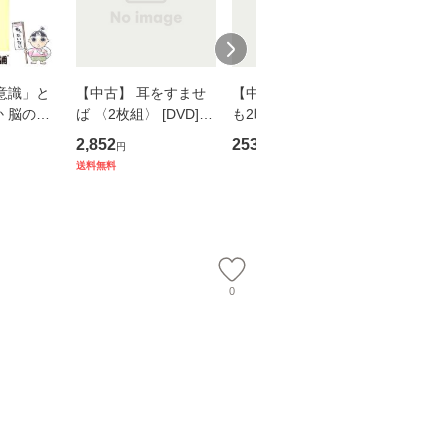
意識」と
【中古】 耳をすませ
【中古】 知識ゼロで
【中古】
 脳の来
ば 〈2枚組〉 [DVD] /
も2時間で決算書が読
プロデュー
誤 （講
ブエナ・ビスタ・ホー
めるようになる！ 会
OX] / バ
2,852
253
2,335
円
円
円
） / 下条
ム・エンターテイメン
計超入門！ / 佐伯 良
【メール
送料無料
 [新書]
ト [DVD]【メール便送
隆 / 高橋書店 [単行本
送料無料】
料無料】
（ソフトカバー）]
【メール便送
0