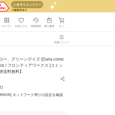
カテゴリ
お気に入り
閲覧履歴
購入履歴
かご
店舗メニュー
ー、グリーンデイズ (Daria comic
本あゆ / フロンティアワークス [コミッ
ル便送料無料】
込
)
K ERROR] ネットワーク周りの設定を確認