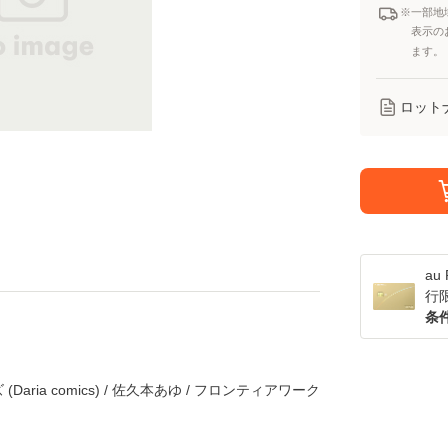
※一部地
表示の
ます。
ロット
a
行
条
ria comics) / 佐久本あゆ / フロンティアワーク