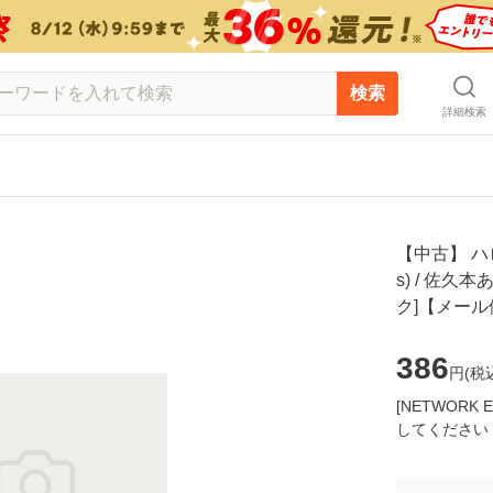
検索
詳細検索
【中古】 ハロ
s) / 佐久
ク]【メー
386
円(
税
[NETWOR
してください