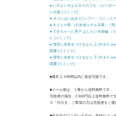
● いやよいやよもキスのうち （ビーボーイ
レ出版 [コミック]
● ネコにはいぬを (バンブー・コミックス) /
● キスと小鳥 （幻冬舎ルチル文庫） / 間之
● できちゃった男子 はじらい夫婦編 （ビ
レ [コミック]
● 僕等に名前をつけるなら 上 (H & C comics. 
図書 [コミック]
● 僕等に名前をつけるなら 下 (H & C comics. 
図書 [コミック]
■通常２４時間以内に発送可能です。
■メール便は、１冊から送料無料です。
宅急便の場合、2,500円以上送料無料で
※「代引き」ご希望の方は宅急便をご選
■中古品ではございますが、良好なコン