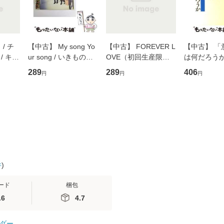
/ チ
【中古】 My song Yo
【中古】 FOREVER L
【中古】 「
/ キュ
ur song / いきものが
OVE（初回生産限定
は何だろうか
D]
かり / [CD]【メール便
盤） / 清水翔太×加藤
歴、知覚の錯
289
289
406
円
円
円
無料】
送料無料】
ミリヤ / [CD]【メール
談社現代新書
便送料無料】
信輔 / 講談社
【メール便
件
)
ード
梱包
.6
4.7
ダー