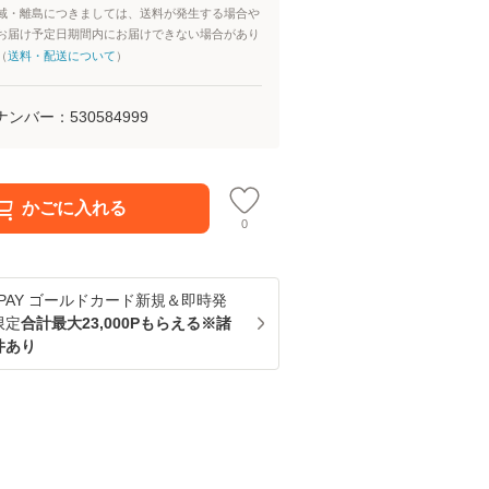
域・離島につきましては、送料が発生する場合や
お届け予定日期間内にお届けできない場合があり
（
送料・配送について
）
ナンバー：
530584999
かごに入れる
0
u PAY ゴールドカード新規＆即時発
限定
合計最大23,000Pもらえる※諸
件あり