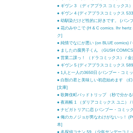
● ギヴン 3 （ディアプラス コミックス） /
● ギヴン 4 (ディアプラスコミックス 533. C
● 幼馴染だけど性的に好きです。 (バンブー
● 花のみやこで (H & C comics. Ihr hert
ク]
● 純情でなにが悪い (on BLUE comics)
● ましたの腐男子くん （GUSH COMICS）
● 営業二課っ！ （ドラコミックス） / 金井
● ギヴン 5 (ディアプラスコミックス 589. C
● 1人と一人の3650日 (バンブー・コミックス)
● 白獣の君と美味しい初恋始めます （幻冬
[文庫]
● 歌舞伎町バッドトリップ （秒で分かるBL）
● 夜画帳 1 （ダリアコミックス ユニ） / 
● ナビガトリアに恋 (バンブー・コミックス)
● 俺のカノジョが男なわけがないっ！ (POE
本]
● 名探偵コナン 59 （少年サンデーコミック