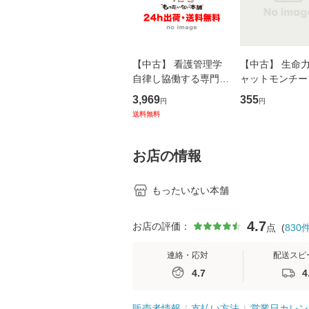
【中古】 看護管理学
【中古】 生命力 
自律し協働する専門職
ャットモンチー 
の看護マネジメントス
ーンレコード [C
3,969
355
円
円
キル 改訂第3版 (看護
【メール便送料
送料無料
学テキストNiCE) / 手
島恵 藤本幸三 / 南江
堂 [単行
お店の情報
もったいない本舗
4.7
お店の評価：
点
(
830
連絡・応対
配送スピ
4.7
4
販売者情報
支払い方法
営業日カレン