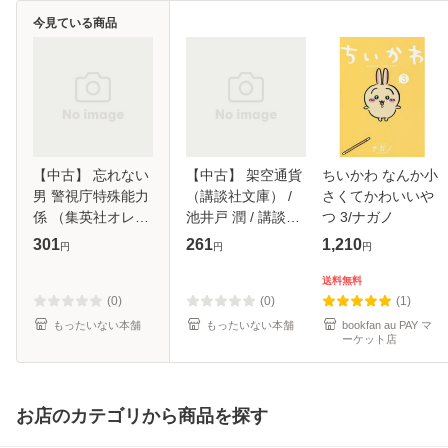
今見ている商品
【中古】 忘れない
【中古】 架空通貨
ちいかわ なんか小
男 警視庁特殊能力
（講談社文庫） /
さくてかわいいや
係 （集英社オレン
池井戸 潤 / 講談社
つ 3/ナガノ
ジ文庫） / 愁堂 れ
[文庫]【メール便送
301
261
1,210
円
円
円
な / 集英社 [文庫]
料無料】
【メール便送料無
送料無料
料】
(0)
(0)
(1)
もったいない本舗
もったいない本舗
bookfan au PAY マ
ーケット店
お店のカテゴリから商品を探す