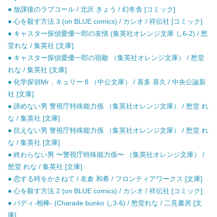
● 放課後のラブコール / 北沢 きょう / 幻冬舎 [コミック]
● 心を殺す方法 3 (on BLUE comics) / カシオ / 祥伝社 [コミック]
● キャスター探偵愛優一郎の友情 (集英社オレンジ文庫 し6-2) / 愁
堂れな / 集英社 [文庫]
● キャスター探偵愛優一郎の宿敵 （集英社オレンジ文庫） / 愁堂
れな / 集英社 [文庫]
● 化学探偵Mr．キュリー 8 （中公文庫） / 喜多 喜久 / 中央公論新
社 [文庫]
● 諦めない男 警視庁特殊能力係 （集英社オレンジ文庫） / 愁堂 れ
な / 集英社 [文庫]
● 抗えない男 警視庁特殊能力係 （集英社オレンジ文庫） / 愁堂 れ
な / 集英社 [文庫]
● 終わらない男 〜警視庁特殊能力係〜 （集英社オレンジ文庫） /
愁堂 れな / 集英社 [文庫]
● 恋する時をかさねて / 名倉 和希 / フロンティアワークス [文庫]
● 心を殺す方法 2 (on BLUE comics) / カシオ / 祥伝社 [コミック]
● バディ-相棒- (Charade bunko し3-6) / 愁堂れな / 二見書房 [文
庫]