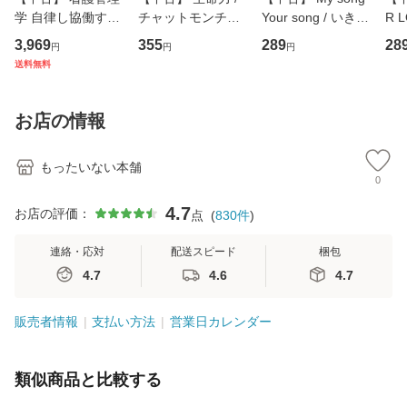
学 自律し協働する
チャットモンチー /
Your song / いきも
R 
専門職の看護マネ
キューンレコード
のがかり / [CD]
産限
3,969
355
289
28
円
円
円
ジメントスキル 改
[CD]【メール便送
【メール便送料無
翔太
送料無料
訂第3版 (看護学テ
料無料】
料】
[C
キストNiCE) / 手島
料
恵 藤本幸三 / 南江
お店の情報
堂 [単行
もったいない本舗
0
4.7
お店の評価：
点
(
830
件
)
連絡・応対
配送スピード
梱包
4.7
4.6
4.7
販売者情報
支払い方法
営業日カレンダー
類似商品と比較する