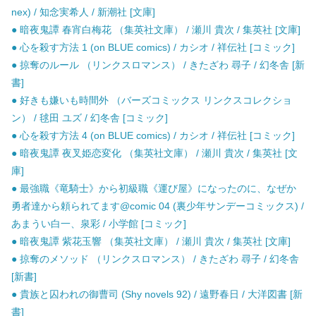
nex) / 知念実希人 / 新潮社 [文庫]
● 暗夜鬼譚 春宵白梅花 （集英社文庫） / 瀬川 貴次 / 集英社 [文庫]
● 心を殺す方法 1 (on BLUE comics) / カシオ / 祥伝社 [コミック]
● 掠奪のルール （リンクスロマンス） / きたざわ 尋子 / 幻冬舎 [新
書]
● 好きも嫌いも時間外 （バーズコミックス リンクスコレクショ
ン） / 毬田 ユズ / 幻冬舎 [コミック]
● 心を殺す方法 4 (on BLUE comics) / カシオ / 祥伝社 [コミック]
● 暗夜鬼譚 夜叉姫恋変化 （集英社文庫） / 瀬川 貴次 / 集英社 [文
庫]
● 最強職《竜騎士》から初級職《運び屋》になったのに、なぜか
勇者達から頼られてます@comic 04 (裏少年サンデーコミックス) /
あまうい白一、泉彩 / 小学館 [コミック]
● 暗夜鬼譚 紫花玉響 （集英社文庫） / 瀬川 貴次 / 集英社 [文庫]
● 掠奪のメソッド （リンクスロマンス） / きたざわ 尋子 / 幻冬舎
[新書]
● 貴族と囚われの御曹司 (Shy novels 92) / 遠野春日 / 大洋図書 [新
書]