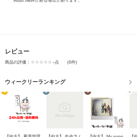
商品の痛みがある場合があります。
レビュー
商品の評価：
-
点
(0件)
ウィークリーランキング
1
2
3
4
【中古】 看護管理
【中古】 生命力 /
【中古】 My song
【中