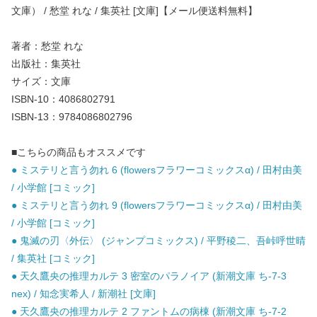
文庫） / 愁堂 れな / 集英社 [文庫]【メール便送料無料】
著者：愁堂 れな
出版社：集英社
サイズ：文庫
ISBN-10：4086802791
ISBN-13：9784086802796
■こちらの商品もオススメです
● ミステリと言う勿れ 6 (flowersフラワーコミックスα) / 田村由美
/ 小学館 [コミック]
● ミステリと言う勿れ 9 (flowersフラワーコミックスα) / 田村由美
/ 小学館 [コミック]
● 鬼滅の刃〈外伝〉 (ジャンプコミックス) / 平野稜二、吾峠呼世晴
/ 集英社 [コミック]
● 天久鷹央の推理カルテ 3 密室のパラノイア (新潮文庫 ち-7-3
nex) / 知念実希人 / 新潮社 [文庫]
● 天久鷹央の推理カルテ 2 ファントムの病棟 (新潮文庫 ち-7-2