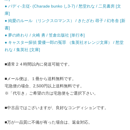
● バディ-主従- (Charade bunko し3-7) / 愁堂れな / 二見書房 [文
庫]
● 純愛のルール （リンクスロマンス） / きたざわ 尋子 / 幻冬舎 [新
書]
● 夢の終わり / 火崎 勇 / 笠倉出版社 [単行本]
● キャスター探偵 愛優一郎の冤罪 （集英社オレンジ文庫） / 愁堂
れな / 集英社 [文庫]
■通常２４時間以内に発送可能です。
■メール便は、１冊から送料無料です。
宅急便の場合、2,500円以上送料無料です。
※「代引き」ご希望の方は宅急便をご選択下さい。
■中古品ではございますが、良好なコンディションです。
■万が一品質に不備が有った場合は、返金対応。