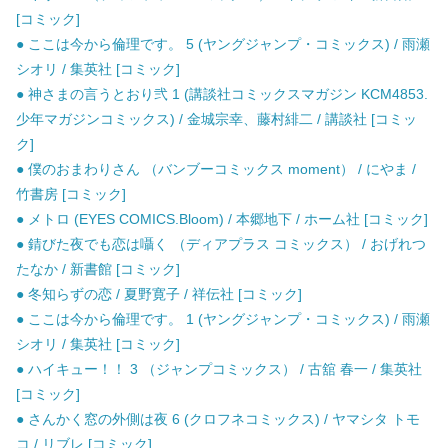
[コミック]
● ここは今から倫理です。 5 (ヤングジャンプ・コミックス) / 雨瀬
シオリ / 集英社 [コミック]
● 神さまの言うとおり弐 1 (講談社コミックスマガジン KCM4853.
少年マガジンコミックス) / 金城宗幸、藤村緋二 / 講談社 [コミッ
ク]
● 僕のおまわりさん （バンブーコミックス moment） / にやま /
竹書房 [コミック]
● メトロ (EYES COMICS.Bloom) / 本郷地下 / ホーム社 [コミック]
● 錆びた夜でも恋は囁く （ディアプラス コミックス） / おげれつ
たなか / 新書館 [コミック]
● 冬知らずの恋 / 夏野寛子 / 祥伝社 [コミック]
● ここは今から倫理です。 1 (ヤングジャンプ・コミックス) / 雨瀬
シオリ / 集英社 [コミック]
● ハイキュー！！ 3 （ジャンプコミックス） / 古舘 春一 / 集英社
[コミック]
● さんかく窓の外側は夜 6 (クロフネコミックス) / ヤマシタ トモ
コ / リブレ [コミック]