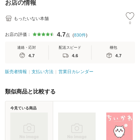
お店の情報
堂 [単行
料無料】
もったいない本舗
0
4.7
お店の評価：
点
(
830
件
)
連絡・応対
配送スピード
梱包
4.7
4.6
4.7
販売者情報
支払い方法
営業日カレンダー
類似商品と比較する
今見ている商品