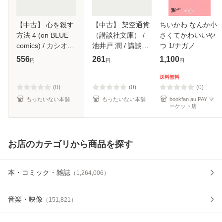
【中古】 心を殺す
【中古】 架空通貨
ちいかわ なんか小
方法 4 (on BLUE
（講談社文庫） /
さくてかわいいや
comics) / カシオ /
池井戸 潤 / 講談社
つ 1/ナガノ
祥伝社 [コミック]
[文庫]【メール便送
556
261
1,100
円
円
円
【メール便送料無
料無料】
料】
送料無料
(0)
(0)
(0)
もったいない本舗
もったいない本舗
bookfan au PAY マ
ーケット店
お店のカテゴリから商品を探す
本・コミック・雑誌
（
1,264,006
）
音楽・映像
（
151,821
）