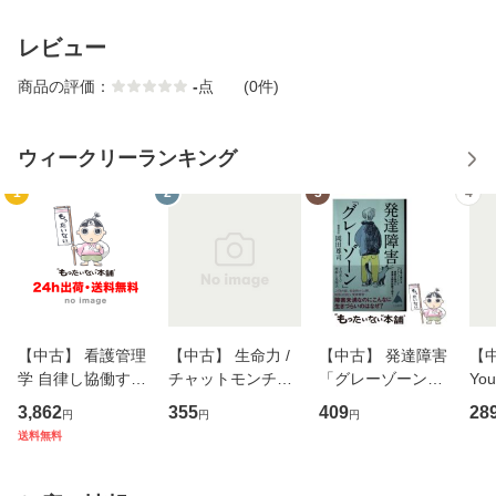
レビュー
商品の評価：
-
点
(0件)
ウィークリーランキング
1
2
3
4
【中古】 看護管理
【中古】 生命力 /
【中古】 発達障害
【中
学 自律し協働する
チャットモンチー /
「グレーゾーン」
You
専門職の看護マネ
キューンレコード
その正しい理解と
のがか
3,862
355
409
28
円
円
円
ジメントスキル 改
[CD]【メール便送
克服法 (SB新書 57
【
送料無料
訂第3版 (看護学テ
料無料】
2) / 岡田尊司 / Ｓ
料
キストNiCE) / 手島
Ｂクリエイティブ
恵 藤本幸三 / 南江
[新書]【メール便送