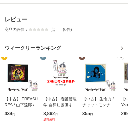
レビュー
商品の評価：
-
点
(0件)
ウィークリーランキング
1
2
3
4
【中古】 TREASU
【中古】 看護管理
【中古】 生命力 /
【中
RES / 山下達郎 /
学 自律し協働する
チャットモンチー /
You
イーストウエス
専門職の看護マネ
キューンレコード
のがか
434
3,862
355
28
円
円
円
ト・ジャパン [CD]
ジメントスキル 改
[CD]【メール便送
【
送料無料
【メール便送料無
訂第3版 (看護学テ
料無料】
料