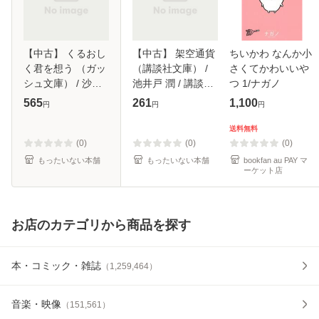
【中古】 くるおし
【中古】 架空通貨
ちいかわ なんか小
く君を想う （ガッ
（講談社文庫） /
さくてかわいいや
シュ文庫） / 沙野
池井戸 潤 / 講談社
つ 1/ナガノ
風結子 / 海王社 [文
[文庫]【メール便送
565
261
1,100
円
円
円
庫]【メール便送料
料無料】
無料】
送料無料
(0)
(0)
(0)
もったいない本舗
もったいない本舗
bookfan au PAY マ
ーケット店
お店のカテゴリから商品を探す
本・コミック・雑誌
（
1,259,464
）
音楽・映像
（
151,561
）