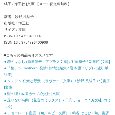
結子 / 海王社 [文庫]【メール便送料無料】
著者：沙野 風結子
出版社：海王社
サイズ：文庫
ISBN-10：4796400907
ISBN-13：9784796400909
■こちらの商品もオススメです
● 恋のはなし (新書館ディアプラス文庫) / 砂原糖子 / 新書館 [文庫]
● 「情」〜Emotion〜 発情+熱情短編集 / 岩本 薫 / リブレ出版 [単
行本]
● タンデム 狂犬と野獣 （ラヴァーズ文庫） / 沙野 風結子 / 竹書房
[文庫]
● 獣の理 / 成瀬 かの / 心交社 [文庫]
● 足りない時間 （花音コミックス） / 日高 ショーコ / 芳文社 [コミ
ック]
● チョコレート密度 （角川ルビー文庫） / 崎谷 はるひ / 角川書店