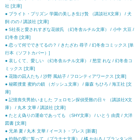
社 [文庫]
● ブライト・プリズン 学園の美しき生け贄 （講談社X文庫） / 犬
飼 のの / 講談社 [文庫]
● S社長と愛されすぎな花彼氏 （幻冬舎ルチル文庫） / 小中 大豆 /
幻冬舎 [文庫]
● 恋って何でできてるの？ / きたざわ 尋子 / 幻冬舎コミックス [単
行本（ソフトカバー）]
● 哀しくて、愛しい （幻冬舎ルチル文庫） / 愁堂 れな / 幻冬舎コ
ミックス [文庫]
● 花陰の囚人たち / 沙野 風結子 / フロンティアワークス [文庫]
● 秘匿捜査 蜜約の鎖 （ガッシュ文庫） / 藤森 ちひろ / 海王社 [文
庫]
● 記憶喪失男拾いました フェロモン探偵受難の日々 （講談社X文
庫） / 丸木 文華 / 講談社 [文庫]
● たとえ偽りの運命であっても （SHY文庫） / いとう 由貴 / 大洋
図書 [文庫]
● 兄弟 夏 / 丸木 文華 / イースト・プレス [新書]
● 灼熱の愛に誓って （プラチナ文庫） / 橘 かおる / プランタン出