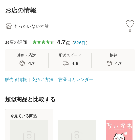
料】
キストNiCE) / 手島
恵 藤本幸三 / 南江
お店の情報
堂 [単行
もったいない本舗
0
4.7
お店の評価：
点
(
826
件
)
連絡・応対
配送スピード
梱包
4.7
4.6
4.7
販売者情報
支払い方法
営業日カレンダー
類似商品と比較する
今見ている商品