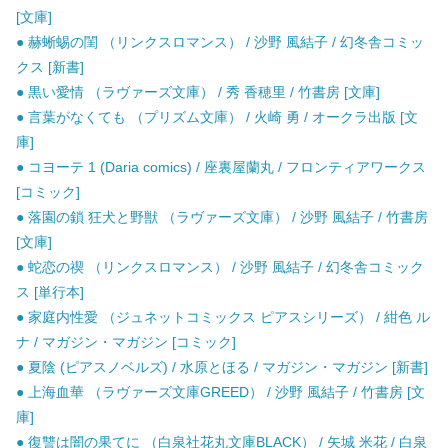
[文庫]
● 赫蜥蜴の閨 （リンクスロマンス） / 沙野 風結子 / 幻冬舎コミッ
クス [新書]
● 黒い愛情 （ラヴァーズ文庫） / 秀 香穂里 / 竹書房 [文庫]
● 言葉がなくても （プリズム文庫） / 火崎 勇 / オークラ出版 [文
庫]
● コヨーテ 1 (Daria comics) / 座裏屋蘭丸 / フロンティアワークス
[コミック]
● 落園の鎖 狂犬と野獣 （ラヴァーズ文庫） / 沙野 風結子 / 竹書房
[文庫]
● 蛇恋の禊 （リンクスロマンス） / 沙野 風結子 / 幻冬舎コミック
ス [単行本]
● 家庭内性愛 （ジュネットコミックス ピアスシリーズ） / 紺色 ル
ナ / マガジン・マガジン [コミック]
● 夏陰 (ピアスノベルズ) / 水原とほる / マガジン・マガジン [新書]
● 上海血華 （ラヴァーズ文庫GREED） / 沙野 風結子 / 竹書房 [文
庫]
● 復讐は闇の果てに （白泉社花丸文庫BLACK） / 矢城 米花 / 白泉