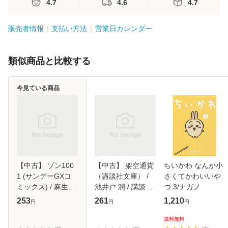
4.7
4.6
4.7
販売者情報
支払い方法
営業日カレンダー
類似商品と比較する
今見ている商品
【中古】 ゾン100
【中古】 架空通貨
ちいかわ なんか小
1 (サンデーGXコ
（講談社文庫） /
さくてかわいいや
ミックス) / 麻生羽
池井戸 潤 / 講談社
つ 3/ナガノ
呂、高田康太郎 /
[文庫]【メール便送
253
261
1,210
円
円
円
小学館 [コミック]
料無料】
【メール便送料無
送料無料