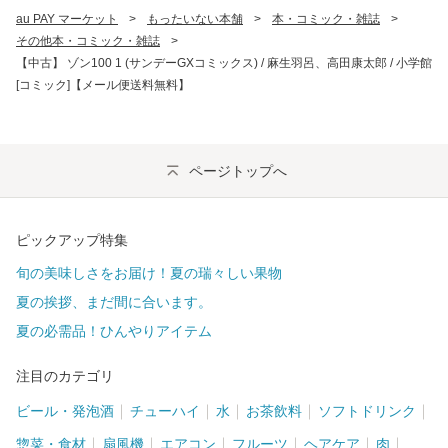
au PAY マーケット
>
もったいない本舗
>
本・コミック・雑誌
>
その他本・コミック・雑誌
>
【中古】 ゾン100 1 (サンデーGXコミックス) / 麻生羽呂、高田康太郎 / 小学館
[コミック]【メール便送料無料】
ページトップへ
ピックアップ特集
旬の美味しさをお届け！夏の瑞々しい果物
夏の挨拶、まだ間に合います。
夏の必需品！ひんやりアイテム
注目のカテゴリ
ビール・発泡酒
チューハイ
水
お茶飲料
ソフトドリンク
惣菜・食材
扇風機
エアコン
フルーツ
ヘアケア
肉