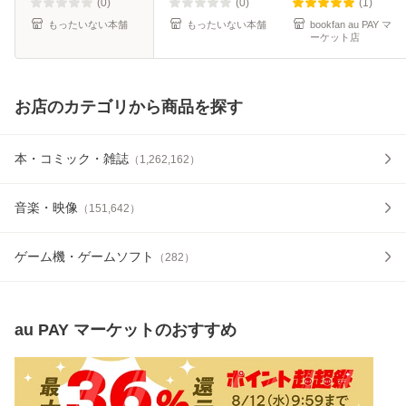
料】
(0)
(0)
(1)
もったいない本舗
もったいない本舗
bookfan au PAY マ
ーケット店
お店のカテゴリから商品を探す
本・コミック・雑誌
（
1,262,162
）
音楽・映像
（
151,642
）
ゲーム機・ゲームソフト
（
282
）
au PAY マーケット
のおすすめ