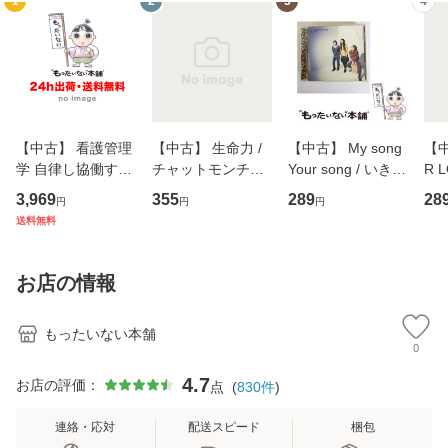
1
2
3
4
【中古】 看護管理
【中古】 生命力 /
【中古】 My song
【中
学 自律し協働する
チャットモンチー /
Your song / いきも
R 
専門職の看護マネ
キューンレコード
のがかり / [CD]
産限
3,969
355
289
28
円
円
円
ジメントスキル 改
[CD]【メール便送
【メール便送料無
翔太
送料無料
訂第3版 (看護学テ
料無料】
料】
[C
キストNiCE) / 手島
料
恵 藤本幸三 / 南江
お店の情報
堂 [単行
もったいない本舗
0
4.7
お店の評価：
点
(
830
件
)
連絡・応対
配送スピード
梱包